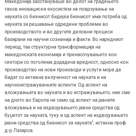
Македонија заостануваше во делот на градењето
таков иновациски екосистем на поврзување на
науката со бизнисот бидејќи бизнисот има потреба од
науката за решавање одредени проблеми во
производството и во другите деловни процеси
базирани на научни сознанија и факти. Во наредниот
период, таа структурна трансформација на
македонската економија и пренасочувањето кон
сектори со поголема додадена вредност, односно кон
производство на нови производи и услуги мора да
бидат со активна вклученост на науката и на
научноистражувачките аспекти. Од аспект на
вложувањата во науката и во истражувањето, ние сме
на дното во Европа не само од аспект на јавните
вложувања и на издвојувањето јавни средства од
буџетот за науката, туку и од аспект на издвојувањето
јавни средства од бизнисот за науката“, истакна проф.
д-р Лазаров.