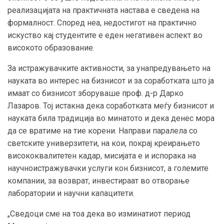
реализацијата на практичната настава е сведена на
формалност. Според неа, недостигот на практично
искуство кај студентите е еден негативен аспект во
високото образование.
За истражувачките активности, за унапредувањето на
науката во интерес на бизнисот и за соработката што ја
имаат со бизнисот зборуваше проф. д-р Дарко
Лазаров. Тој истакна дека соработката меѓу бизнисот и
науката била традиција во минатото и дека денес мора
да се вратиме на тие корени. Направи паралела со
светските универзитети, на кои, покрај креирањето
висококвалитетен кадар, мисијата е и испорака на
научноистражувачки услуги кон бизнисот, а големите
компании, за возврат, инвестираат во отворање
лаборатории и научни капацитети.
„Сведоци сме на тоа дека во изминатиот период