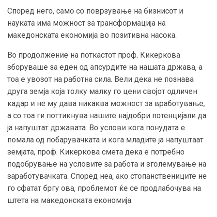
Според него, само со поврзување на бизнисот и
науката има можност за трансформација на
македонската економија во позитивна насока.
Во продолжение на поткастот проф. Кикеркова
зборуваше за еден од апсурдите на нашата држава, а
тоа е увозот на работна сила. Вели дека не познава
друга земја која толку малку го цени својот одличен
кадар и не му дава никаква можност за вработување,
а со тоа ги поттикнува нашите најдобри потенцијали да
ја напуштат државата. Во услови кога понудата е
помала од побарувачката и кога младите ја напуштаат
земјата, проф. Кикеркова смета дека е потребно
подобрување на условите за работа и зголемување на
заработувачката. Според неа, ако стопанствениците не
го сфатат бргу ова, проблемот ќе се продлабочува на
штета на македонската економија.