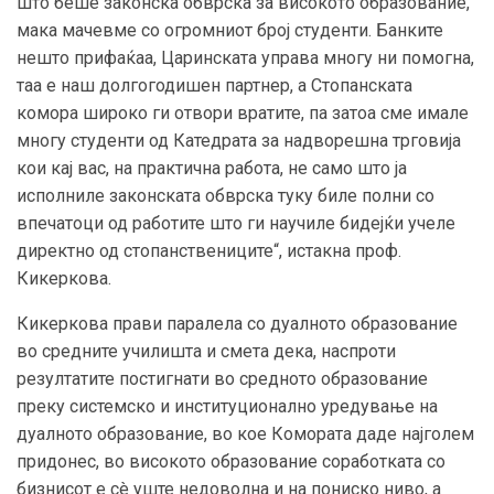
што беше законска обврска за високото образование,
мака мачевме со огромниот број студенти. Банките
нешто прифаќаа, Царинската управа многу ни помогна,
таа е наш долгогодишен партнер, а Стопанската
комора широко ги отвори вратите, па затоа сме имале
многу студенти од Катедрата за надворешна трговија
кои кај вас, на практична работа, не само што ја
исполниле законската обврска туку биле полни со
впечатоци од работите што ги научиле бидејќи учеле
директно од стопанствениците“, истакна проф.
Кикеркова.
Кикеркова прави паралела со дуалното образование
во средните училишта и смета дека, наспроти
резултатите постигнати во средното образование
преку системско и институционално уредување на
дуалното образование, во кое Комората даде најголем
придонес, во високото образование соработката со
бизнисот е сè уште недоволна и на пониско ниво, а