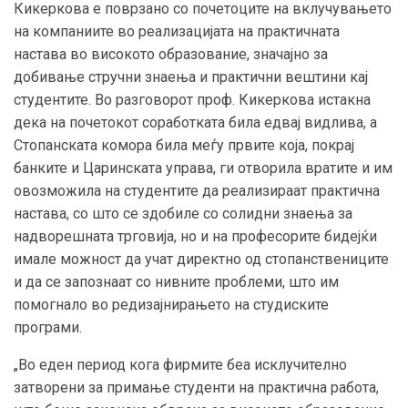
Кикеркова е поврзано со почетоците на вклучувањето
на компаниите во реализацијата на практичната
настава во високото образование, значајно за
добивање стручни знаења и практични вештини кај
студентите. Во разговорот проф. Кикеркова истакна
дека на почетокот соработката била едвај видлива, а
Стопанската комора била меѓу првите која, покрај
банките и Царинската управа, ги отворила вратите и им
овозможила на студентите да реализираат практична
настава, со што се здобиле со солидни знаења за
надворешната трговија, но и на професорите бидејќи
имале можност да учат директно од стопанствениците
и да се запознаат со нивните проблеми, што им
помогнало во редизајнирањето на студиските
програми.
„Во еден период кога фирмите беа исклучително
затворени за примање студенти на практична работа,