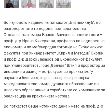
Во најновото издание на поткастот „Бизнис-клуб“, во
разговорот што го водеше претседателот на
Стопанската комора Бранко Азески со своите гости –
проф. д-р Ирена Кикеркова, професор по надворешна
економија и по меѓународна трговија на Економскиот
факултет при Универзитетот „Кирил и Методиј“ Скопје,
и проф. д-р Дарко Лазаров од Економскиот факултет
при Универзитетот „Гоце Делчев“ Штип и проректор за
иновации и развој – во фокусот се врската меѓу
науката и бизнисот, која е значајна за развој на
македонската економија, дуалното образование во
високото образование и соработката со компаниите за
реализација на практичната настава.
Во поткастот беше истакнато дека името на проф. д-р