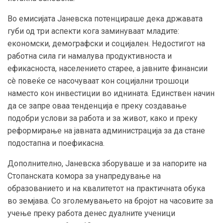
Во емисијата Јаневска потенцираше дека државата
губи од три аспекти кога заминуваат младите:
економски, демографски и социјален. Недостигот на
работна сила ги намалува продуктивноста и
ефикасноста, населението старее, а јавните финансии
сè повеќе се насочуваат кон социјални трошоци
наместо кон инвестиции во иднината. Единствен начин
да се запре оваа тенденција е преку создавање
подобри услови за работа и за живот, како и преку
реформирање на јавната администрација за да стане
подостапна и поефикасна.
Дополнително, Јаневска зборуваше и за напорите на
Стопанската комора за унапредување на
образованието и на квалитетот на практичната обука
во земјава. Со зголемувањето на бројот на часовите за
учење преку работа денес дуалните ученици