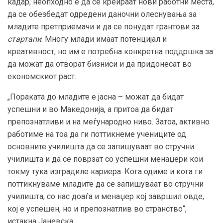
кадар, неопходно е да се креираат нови работни места,
да се обезбедат одредени даночни олеснувања за
младите претприемачи и да се понудат грантови за
стартапи
. Многу млади имаат потенцијал и
креативност, но им е потребна конкретна поддршка за
да можат да отворат бизниси и да придонесат во
економскиот раст.
„Пораката до младите е јасна – можат да бидат
успешни и во Македонија, а притоа да бидат
препознатливи и на меѓународно ниво. Затоа, активно
работиме на тоа да ги поттикнеме учениците од
основните училишта да се запишуваат во стручни
училишта и да се поврзат со успешни менаџери кои
токму тука изградиле кариера. Кога одиме и кога ги
поттикнуваме младите да се запишуваат во стручни
училишта, со нас доаѓа и менаџер кој завршил овде,
кој е успешен, но и препознатлив во странство“,
истакна Јаневска.