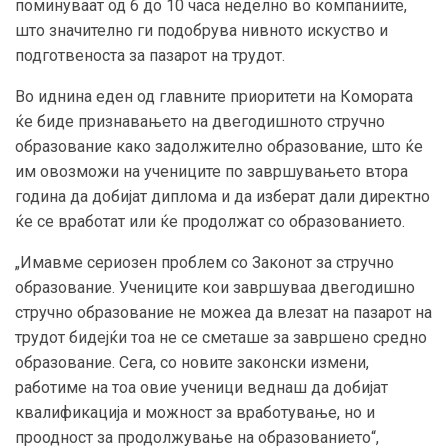
поминуваат од 6 до 10 часа неделно во компаниите,
што значително ги подобрува нивното искуство и
подготвеноста за пазарот на трудот.
Во иднина еден од главните приоритети на Комората
ќе биде признавањето на двегодишното стручно
образование како задолжително образование, што ќе
им овозможи на учениците по завршувањето втора
година да добијат диплома и да изберат дали директно
ќе се вработат или ќе продолжат со образованието.
„Имавме сериозен проблем со Законот за стручно
образование. Учениците кои завршуваа двегодишно
стручно образование не можеа да влезат на пазарот на
трудот бидејќи тоа не се сметаше за завршено средно
образование. Сега, со новите законски измени,
работиме на тоа овие ученици веднаш да добијат
квалификација и можност за вработување, но и
проодност за продолжување на образованието“,