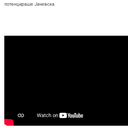
потенцираше Јаневска.