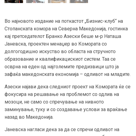
Во најновото издание на поткастот „Бизнис-клуб“ на
Стопанската комора на Северна Македонија, гостинка
кај претседателот Бранко Азески беше м-р Наташа
Јаневска, проектен менаџер во Комората со
долгогодишно искуство во областа на стручното
образование и квалификацискиот систем. Таа се
осврна на еден од најголемите предизвици што ја
зафаќа македонската економија – одливот на младите.
Азески најави дека следниот проект на Комората ќе се
фокусира на решавање на проблемот со одлив на
мозоци, не само со спречување на нивното
заминување, туку и со создавање услови за враќање
назад во Македонија.
Јаневска нагласи дека за да се спречи одливот на