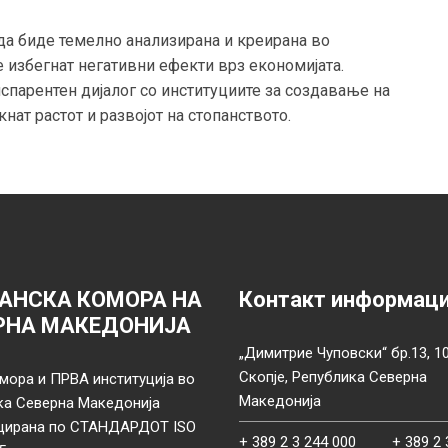
да биде темелно анализирана и креирана во
е избегнат негативни ефекти врз економијата.
спарентен дијалог со институциите за создавање на
ат растот и развојот на стопанството.
АНСКА КОМОРА НА
Контакт информац
РНА МАКЕДОНИЈА
„Димитрие Чуповски“ бр.13, 1
Скопје, Република Северна
мора и ПРВА институција во
Македонија
ка Северна Македонија
цирана по СТАНДАРДОТ ISO
+ 389 2 3 244 000
+ 389 2 