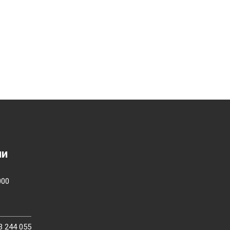
ии
000
3 244 055