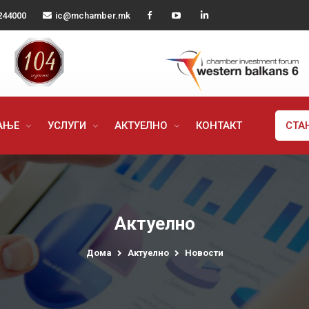
244000
ic@mchamber.mk
РАЊЕ
УСЛУГИ
АКТУЕЛНО
КОНТАКТ
СТА
Актуелно
Дома
Актуелно
Новости