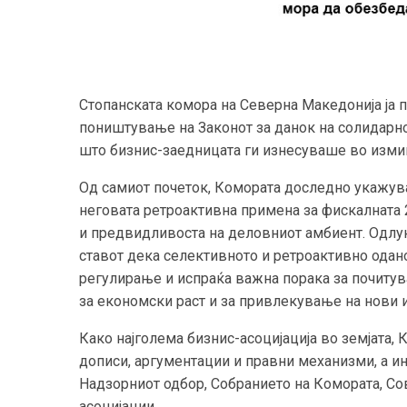
Стопанската комора на Северна Македонија ја п
поништување на Законот за данок на солидарно
што бизнис-заедницата ги изнесуваше во изми
Од самиот почеток, Комората доследно укажув
неговата ретроактивна примена за фискалната 2
и предвидливоста на деловниот амбиент. Одлука
ставот дека селективното и ретроактивно ода
регулирање и испраќа важна порака за почитува
за економски раст и за привлекување на нови 
Како најголема бизнис-асоцијација во земјата
дописи, аргументации и правни механизми, а и
Надзорниот одбор, Собранието на Комората, Сов
асоцијации.