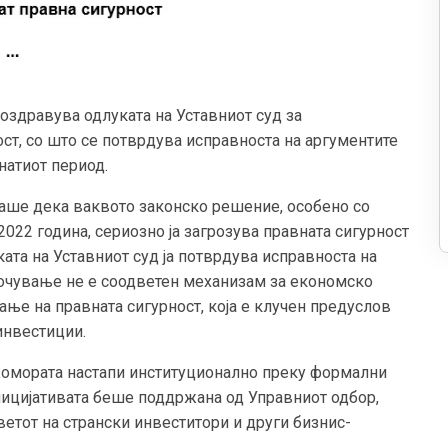
оздравува одлуката на Уставниот суд за
ст, со што се потврдува исправноста на аргументите
натиот период.
аше дека ваквото законско решение, особено со
022 година, сериозно ја загрозува правната сигурност
та на Уставниот суд ја потврдува исправноста на
ночување не е соодветен механизам за економско
ње на правната сигурност, која е клучен предуслов
инвестиции.
, Комората настапи институционално преку формални
ницијативата беше поддржана од Управниот одбор,
етот на странски инвеститори и други бизнис-