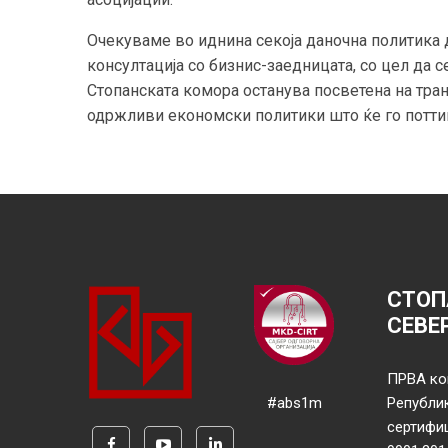
Очекуваме во иднина секоја даночна политика 
консултација со бизнис-заедницата, со цел да с
Стопанската комора останува посветена на тран
одржливи економски политики што ќе го поттикн
СТОП
СЕВЕ
ПРВА ко
#abs1m
Републи
сертифи