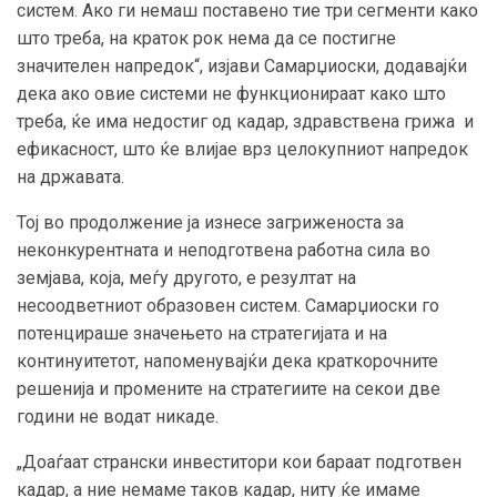
систем. Ако ги немаш поставено тие три сегменти како
што треба, на краток рок нема да се постигне
значителен напредок“, изјави Самарџиоски, додавајќи
дека ако овие системи не функционираат како што
треба, ќе има недостиг од кадар, здравствена грижа и
ефикасност, што ќе влијае врз целокупниот напредок
на државата.
Тој во продолжение ја изнесе загриженоста за
неконкурентната и неподготвена работна сила во
земјава, која, меѓу другото, е резултат на
несоодветниот образовен систем. Самарџиоски го
потенцираше значењето на стратегијата и на
континуитетот, напоменувајќи дека краткорочните
решенија и промените на стратегиите на секои две
години не водат никаде.
„Доаѓаат странски инвеститори кои бараат подготвен
кадар, а ние немаме таков кадар, ниту ќе имаме