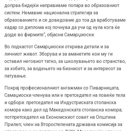
допрва бидејќи направивме попара во образовниот
систем. Немавме национална стратегија за
образованието и се доведовме до тоа да вработуваме
кадар со диплома кој почнува да учи од нула кога ќе
дојде во фирмите“, објасни Самарџиоски.
Во подкастот Самарџиоски открива детали и за
личниот живот. Зборува и за аманетите кои му ги
оставил неговиот татко, за школувањето во странство,
за хобито, за водењето на бизнисот и за интересот за
патување.
Покрај професионалниот ангажман со Пиварницата,
Самаџиоски членува или е претседател на повеќе тела
и одбори: претседател на Индустриската стопанска
комора како дел од Македонската стопанска комора;
потпретседател на Економскиот совет на Општина
Прилеп; член на Второстепената државна комисија за