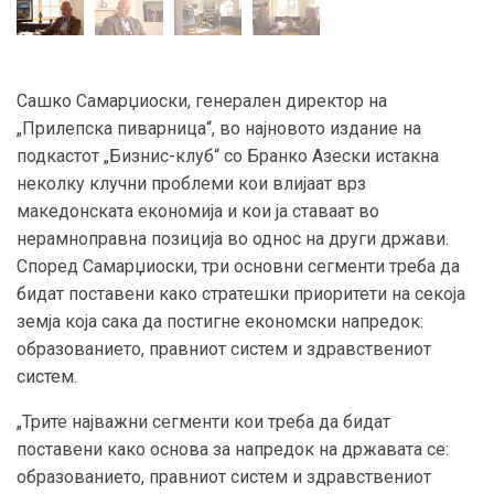
Сашко Самарџиоски, генерален директор на
„Прилепска пиварница“, во најновото издание на
подкастот „Бизнис-клуб“ со Бранко Азески истакна
неколку клучни проблеми кои влијаат врз
македонската економија и кои ја ставаат во
нерамноправна позиција во однос на други држави.
Според Самарџиоски, три основни сегменти треба да
бидат поставени како стратешки приоритети на секоја
земја која сака да постигне економски напредок:
образованието, правниот систем и здравствениот
систем.
„Трите најважни сегменти кои треба да бидат
поставени како основа за напредок на државата се:
образованието, правниот систем и здравствениот