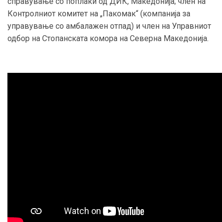
справување со поплаки од ДИК, Македонија; член на
Контролниот комитет на „Пакомак“ (компанија за
управување со амбалажен отпад) и член на Управниот
одбор на Стопанската комора на Северна Македонија.