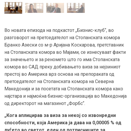
Во новата епизода на подкастот „Бизнис-клуб“, во
разговорот на претседателот на Стопанската комора
Бранко Азески со м-р Аријана Коскарова, претставник
на Стопанската комора во Мајами, се изнесуваат факти
за значењето и за реномето што го има Стопанската
комора во САД преку добивањето виза за нејзиниот
престој во Америка врз основа на препораката од
претседателот на Стопанската комора на Северна
Македонија и за посетата на Стопанската комора како
најстара и најмоќна бизнис-организација во Македонија
од директорот на магазинот „Форбс“.
„Кога аплицирав за виза за некој со извонредни
способности, која Америка ја дава на 0,00005 % од
луѓето во светот, еден од потписниците за