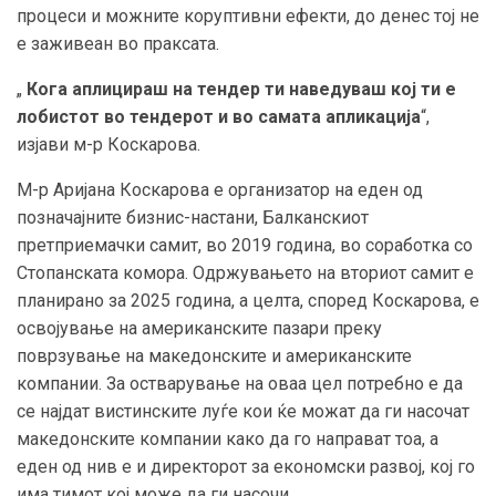
процеси и можните коруптивни ефекти, до денес тој не
е заживеан во праксата.
„
Кога аплицираш на тендер ти наведуваш кој ти е
лобистот во тендерот и во самата апликација
“,
изјави м-р Коскарова.
М-р Аријана Коскарова е организатор на еден од
позначајните бизнис-настани, Балканскиот
претприемачки самит, во 2019 година, во соработка со
Стопанската комора. Одржувањето на вториот самит е
планирано за 2025 година, а целта, според Коскарова, е
освојување на американските пазари преку
поврзување на македонските и американските
компании. За остварување на оваа цел потребно е да
се најдат вистинските луѓе кои ќе можат да ги насочат
македонските компании како да го направат тоа, а
еден од нив е и директорот за економски развој, кој го
има тимот кој може да ги насочи.