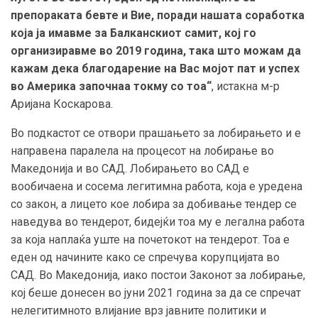
препораката бевте и Вие, поради нашата соработка
која ја имавме за Балканскиот самит, кој го
организиравме во 2019 година, така што можам да
кажам дека благодарение на Вас мојот пат и успех
во Америка започнаа токму со тоа“
, истакна м-р
Аријана Коскарова.
Во подкастот се отвори прашањето за лобирањето и е
направена паралела на процесот на лобирање во
Македонија и во САД. Лобирањето во САД е
вообичаена и сосема легитимна работа, која е уредена
со закон, а лицето кое лобира за добивање тендер се
наведува во тендерот, бидејќи тоа му е легална работа
за која наплаќа уште на почетокот на тендерот. Тоа е
еден од начините како се спречува корупцијата во
САД. Во Македонија, иако постои Законот за лобирање,
кој беше донесен во јуни 2021 година за да се спречат
нелегитимното влијание врз јавните политики и