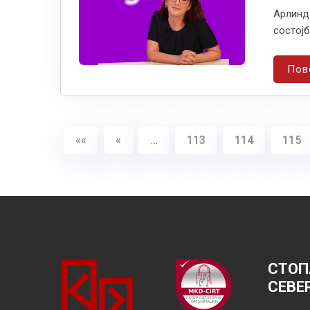
Арлинда
состојб
Пов
««
«
…
113
114
115
СТОП
СЕВЕ