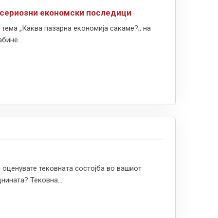
и сериозни економски последици
ема „Каква пазарна економија сакаме?;, на
бине...
 оценувате тековната состојба во вашиот
нината? Тековна...