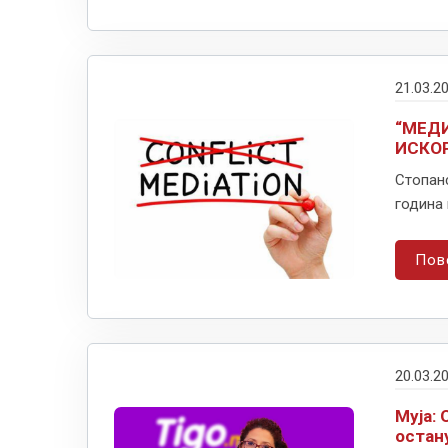
21.03.2
“МЕДИ
ИСКО
Стопанс
година 
Пов
20.03.2
Муја:
остан