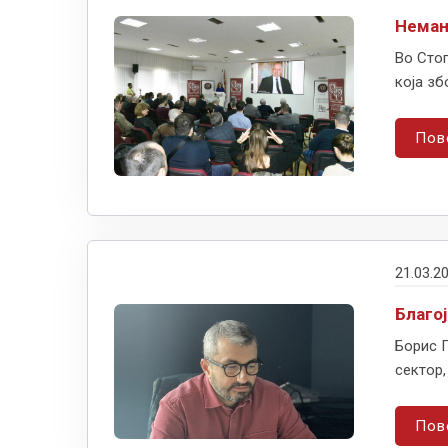
Немањ
Во Сто
која зб
Пов
21.03.2
Благо
Борис Г
сектор,
Пов