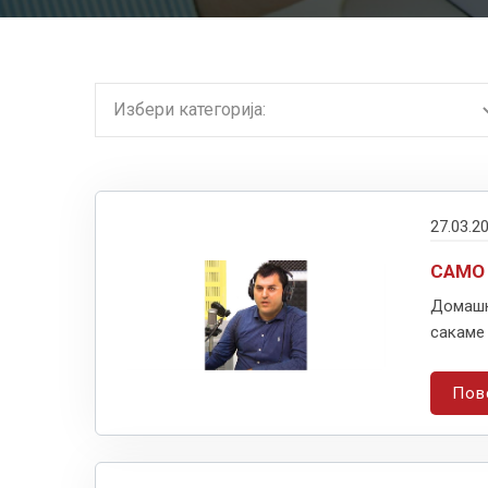
27.03.2
САМО
Домашн
сакаме 
Пов