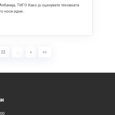
Албанија, ТИГО Како ја оценувате тековната
о носи идни...
122
…
»
»»
ии
000