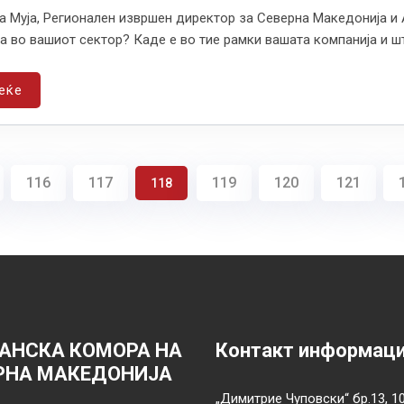
 Муја, Регионален извршен директор за Северна Македонија и 
а во вашиот сектор? Каде е во тие рамки вашата компанија и шт
еќе
116
117
119
120
121
118
АНСКА КОМОРА НА
Контакт информац
РНА МАКЕДОНИЈА
„Димитрие Чуповски“ бр.13, 1