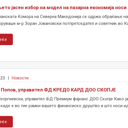
ето јасен избор на модел на пазарна економија нос
панската Комора на Северна Македонија се одржа обраќање на т
оруваше м-р Зоран Јовановски потпретседател и советник во Ка
еќе
023
|
Новости
ј Попов, управител ФД КРЕДО КАРД ДОО СКОПЈЕ
еоргиевски, управител ФД Премиум фајнанс ДОО Скопје Како ја
 каде е во тие рамки вашето финансиско друштво и што носи ид
еќе