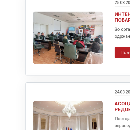
25.03.2
ИНТЕН
ПОБА
Во орга
одржана
Пов
24.03.2
АСОЦ
РЕДО
Постоја
спровед