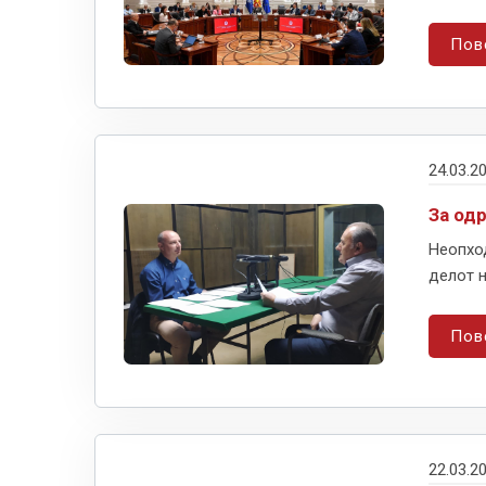
Пов
24.03.2
За од
Неопход
делот н
Пов
22.03.2