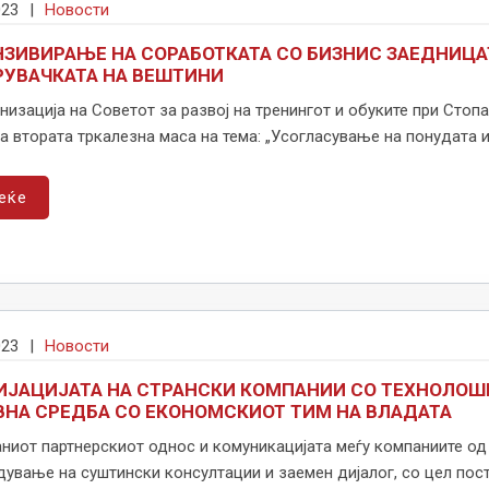
023
|
Новости
ЗИВИРАЊЕ НА СОРАБОТКАТА СО БИЗНИС ЗАЕДНИЦА
РУВАЧКАТА НА ВЕШТИНИ
низација на Советот за развој на тренингот и обуките при Ст
 втората тркалезна маса на тема: „Усогласување на понудата и 
еќе
023
|
Новости
ИЈАЦИЈАТА НА СТРАНСКИ КОМПАНИИ СО ТЕХНОЛОШ
ВНА СРЕДБА СО ЕКОНОМСКИОТ ТИМ НА ВЛАДАТА
ниот партнерскиот однос и комуникацијата меѓу компаниите од 
ување на суштински консултации и заемен дијалог, со цел пост