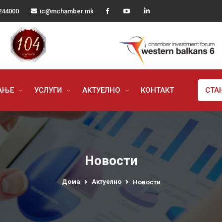
244000
ic@mchamber.mk
РАЊЕ
УСЛУГИ
АКТУЕЛНО
КОНТАКТ
СТА
Новости
Дома
Актуелно
Новости