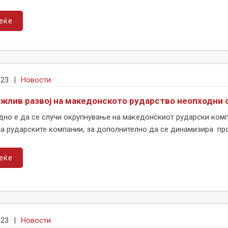
еќе
023
|
Новости
ржлив развој на македонското рударство неопходни с
но е да се случи окрупнување на македонскиот рударски компл
а рударските компании, за дополнително да се динамизира проц
еќе
023
|
Новости