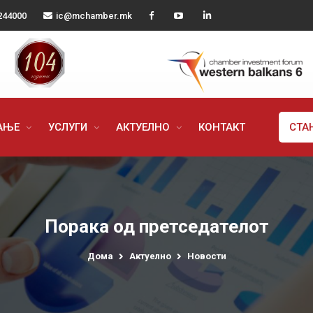
244000
ic@mchamber.mk
РАЊЕ
УСЛУГИ
АКТУЕЛНО
КОНТАКТ
СТА
Порака од претседателот
Дома
Актуелно
Новости