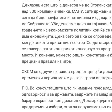
Декларацијата што ја донесовме во Стопанската 
над 300 компании членки, МАНУ, сите државни 
сега да биде прифатена и потпишана и од парла
во Собранието. Убедени сме дека на тој начин 
градењето на економските политики кои ќе се с
има економијата. Дека сето ова ќе се спроведе
меѓу јавниот и приватниот сектор. Со договорот
се трасира патот кон првиот консензус за прогр
место. И конечно, наместо општи констатации 
прецизни правила на игра.
СКСМ се одлучи на ваков предлог ценејќи дек
временски период може да го загрози опстојув
П.С. Во консултациите што ги имавме преовладу
одговорност и за државата, задржете ги младите
барајте лојалност кон државата, Декларацијата
предвремени избори, стоп за популизмот во еко