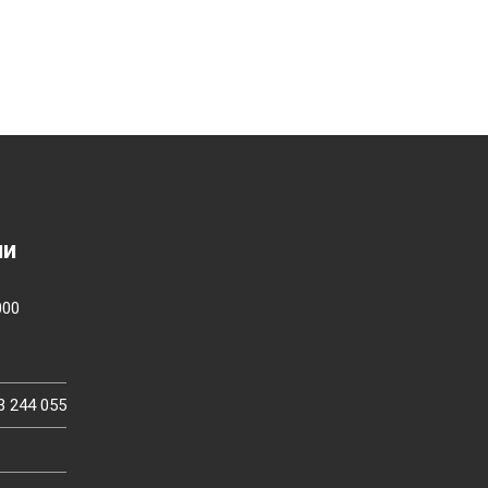
ии
000
3 244 055