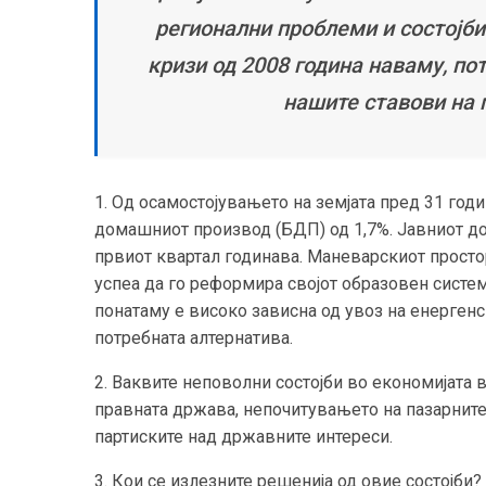
регионални проблеми и состојбит
кризи од 2008 година наваму, по
нашите ставови на 
1. Од осамостојувањето на земјата пред 31 год
домашниот производ (БДП) од 1,7%. Јавниот до
првиот квартал годинава. Маневарскиот просто
успеа да го реформира својот образовен систем 
понатаму е високо зависна од увоз на енергенс
потребната алтернатива.
2. Ваквите неповолни состојби во економијата
правната држава, непочитувањето на пазарните 
партиските над државните интереси.
3. Кои се излезните решенија од овие состојби