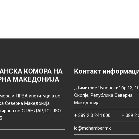
АНСКА КОМОРА НА
Контакт информац
РНА МАКЕДОНИЈА
„Димитрие Чуповски“ бр.13, 1
Скопје, Република Северна
мора и ПРВА институција во
Македонија
ка Северна Македонија
цирана по СТАНДАРДОТ ISO
+ 389 2 3 244 000
+ 389 2 
5
ic@mchamber.mk