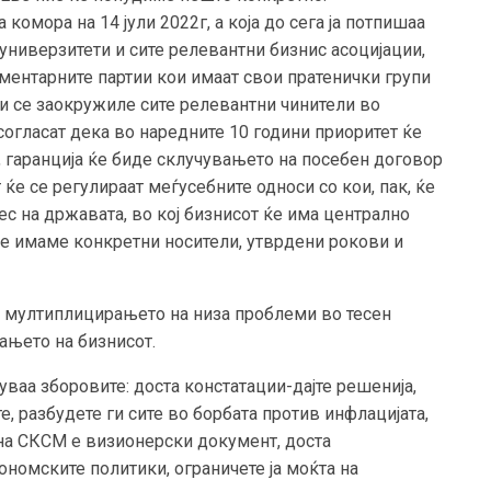
комора на 14 јули 2022г, а која до сега ја потпишаа
универзитети и сите релевантни бизнис асоцијации,
ментарните партии кои имаат свои пратенички групи
би се заокружиле сите релевантни чинители во
огласат дека во наредните 10 години приоритет ќе
, гаранција ќе биде склучувањето на посебен договор
 ќе се регулираат меѓусебните односи со кои, пак, ќе
ес на државата, во кој бизнисот ќе има централно
ќе имаме конкретни носители, утврдени рокови и
а мултиплицирањето на низа проблеми во тесен
ањето на бизнисот.
ваа зборовите: доста констатации-дајте решенија,
, разбудете ги сите во борбата против инфлацијата,
 на СКСМ е визионерски документ, доста
номските политики, ограничете ја моќта на