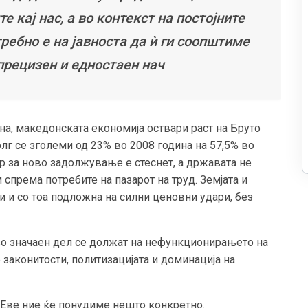
е кај нас, а во контекст на постојните
требно е на јавноста да ѝ ги соопштиме
прецизен и едностаен нач
ина, македонската економија оствари раст на Бруто
лг се зголеми од 23% во 2008 година на 57,5% во
р за ново задолжување е стеснет, а државата не
спрема потребите на пазарот на труд. Земјата и
и и со тоа подложна на силни ценовни удари, без
 во значаен дел се должат на нефункционирањето на
законитости, политизацијата и доминација на
? Еве ние ќе понудиме нешто конкретно.