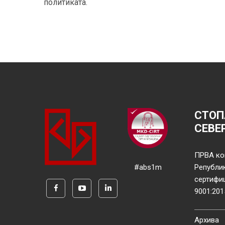
политиката.
СТОП
СЕВЕ
ПРВА ко
#abs1m
Републи
сертифи
9001:201
Архива