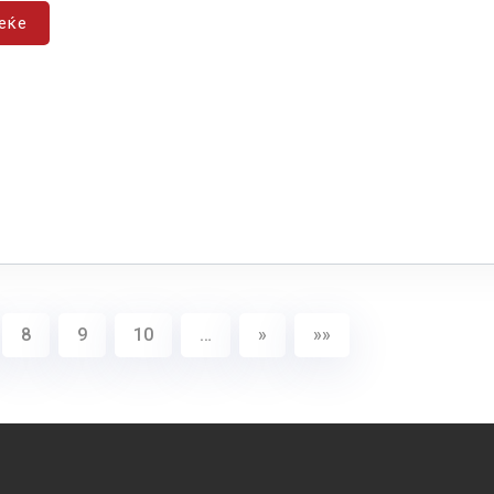
еќе
8
9
10
…
»
»»