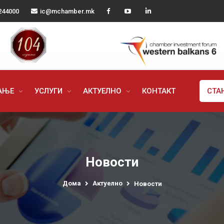
244000
ic@mchamber.mk
РАЊЕ
УСЛУГИ
АКТУЕЛНО
КОНТАКТ
СТА
Новости
Дома
Актуелно
Новости