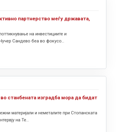
активно партнерство меѓу државата,
поттикнување на инвестициите и
Чучер Сандево беа во фокусо...
 во станбената изградба мора да бидат
ежни материјали и неметалите при Стопанската
ервју на Те...