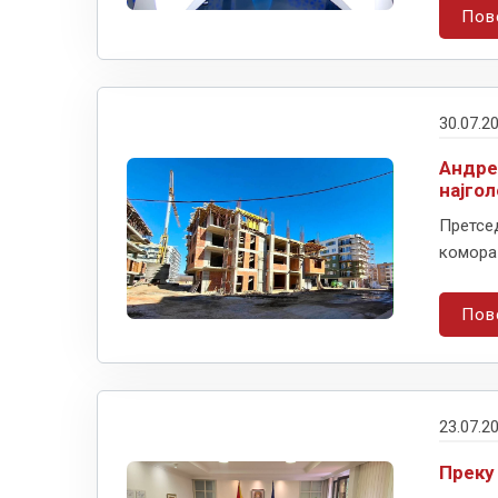
Пов
30.07.2
Андре
најго
Претсед
комора 
Пов
23.07.2
Преку