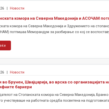
026
|
Новости
нската комора на Северна Македонија и АСОЧАМ по
ската комора на Северна Македонија и Здружението на стопанс
HAM) потпишаа Меморандум за разбирање со кој се воспоставув
еќе
026
|
Новости
 во Брунен, Швајцарија, во врска со организацијата 
ифните бариери
ателот на Стопанската комора на Северна Македонија, Бранко А
о учествуваше на работната средба посветена на подготовката н