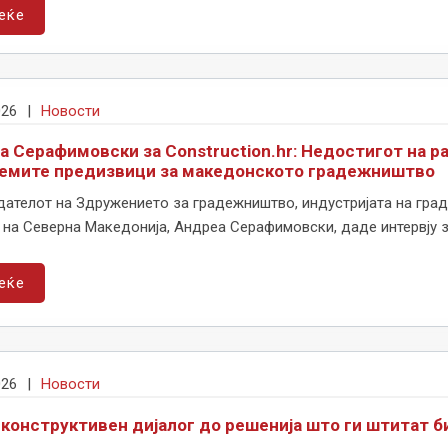
еќе
026
|
Новости
а Серафимовски за Construction.hr: Недостигот на р
лемите предизвици за македонското градежништво
ателот на Здружението за градежништво, индустријата на град
на Северна Македонија, Андреа Серафимовски, даде интервју за 
еќе
026
|
Новости
 конструктивен дијалог до решенија што ги штитат би