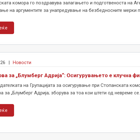
ката комора го поздравува залагањето и подготвеноста на Аген
ње на аргументите за унапредување на безбедносните мерки при
еќе
026
|
Новости
ова за „Блумберг Адрија“: Осигурувањето е клучна ф
ателката на Групацијата за осигурување при Стопанската комо
ва за „Блумберг Адрија; зборува за тоа кои штети од невреме се..
еќе