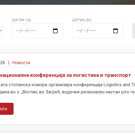
датум од
датум до
026
|
Новости
национална конференција за логистика и транспорт
ата стопанска комора организира конференција Logistics and Tr
дина во х. „Вестин; во Загреб, водечки регионален настан што ги 
еќе