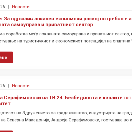
026
|
Новости
и: За одржлив локален економски развој потребно е 
ната самоуправа и приватниот сектор
ма соработка меѓу локалната самоуправа и приватниот сектор, 
тување на туристичкиот и економскиот потенцијал на општина 
еќе
026
|
Новости
а Серафимовски на ТВ 24: Безбедноста и квалитетот
итет
ателот на Здружението за градежништво, индустријата на град
на Северна Македонија, Андреја Серафимовски, гостуваше во инт