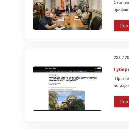
Стопанс
прифаќа
Пов
23.07.2
Губер
Претсед
во изја
Пов