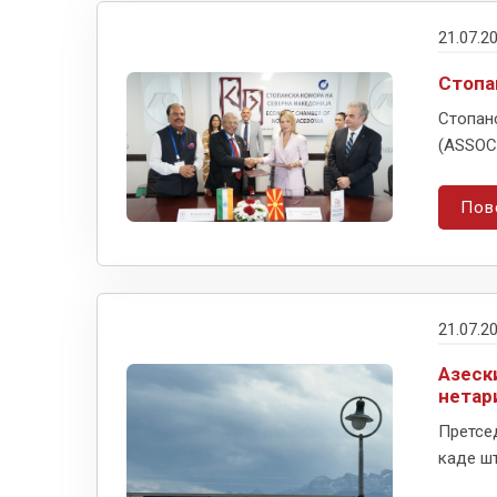
21.07.2
Стопа
Стопан
(ASSOC
Пов
21.07.2
Азески
нетар
Претсед
каде шт