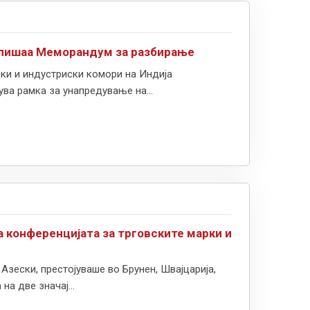
тпишаа Меморандум за разбирање
ки и индустриски комори на Индија
а рамка за унапредување на...
на конференцијата за трговските марки и
зески, престојуваше во Брунен, Швајцарија,
а две значај...