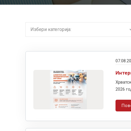
07.08.2
Интер
Хрватск
2026 го
Пов