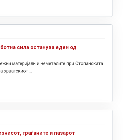
аботна сила останува еден од
ежни материјали и неметалите при Стопанската
хрватскиот ...
знисот, граѓаните и пазарот