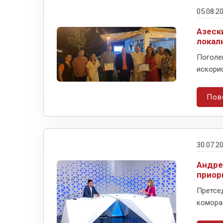
05.08.2
Азеск
локал
Поголе
искорис
Пов
30.07.2
Андре
приор
Претсед
комора 