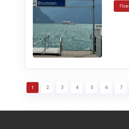
Пов
2
3
4
5
6
7
1