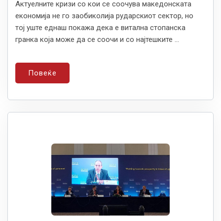
Актуелните кризи со кои се соочува македонската
економија не го заобиколија рударскиот сектор, но
тој уште еднаш покажа дека е витална стопанска
гранка која може да се соочи и со најтешките ...
Повеќе