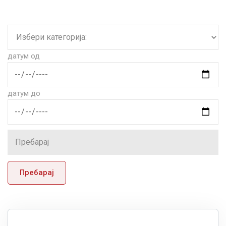
датум од
датум до
Пребарај