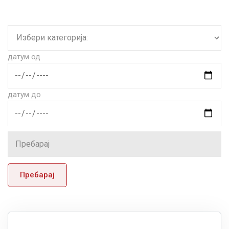
датум од
датум до
Пребарај