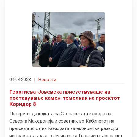
04.04.2023
|
Новости
Георгиева-Јовевска присуствуваше на
поставување камен-темелник на проектот
Коридор 8
Потпретседателката на Стопанската комора на
Северна Македонија и советник во Кабинетот на
претседателот на Комората за економски развој и
инфраструктура д-р Јелисавета Георгиева-Јовевска