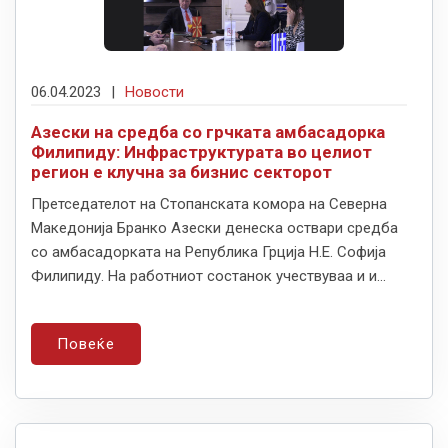
06.04.2023
|
Новости
Азески на средба со грчката амбасадорка
Филипиду: Инфраструктурата во целиот
регион е клучна за бизнис секторот
Претседателот на Стопанската комора на Северна
Македонија Бранко Азески денеска оствари средба
со амбасадорката на Република Грција Н.Е. Софија
Филипиду. На работниот состанок учествуваа и и...
Повеќе