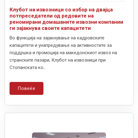
Клубот на извозници со избор на двајца
потпреседатели од редовите на
реномирани домашаните извозни компании
ги зајакнува своите капацитети
Во функција на зајакнување на кадровските
капацитети и унапредување на активностите за
поддршка и промоција на македонскиот извоз на
странските пазари, Клубот на извозници при
Стопанската ко...
Повеќе