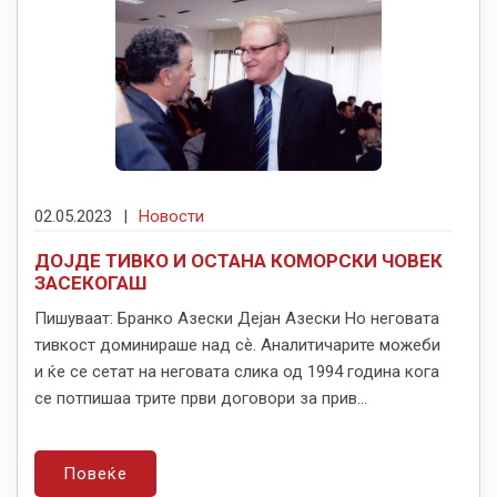
02.05.2023
|
Новости
ДОЈДЕ ТИВКО И ОСТАНА КОМОРСКИ ЧОВЕК
ЗАСЕКОГАШ
Пишуваат: Бранко Азески Дејан Азески Но неговата
тивкост доминираше над сѐ. Аналитичарите можеби
и ќе се сетат на неговата слика од 1994 година кога
се потпишаа трите први договори за прив...
Повеќе