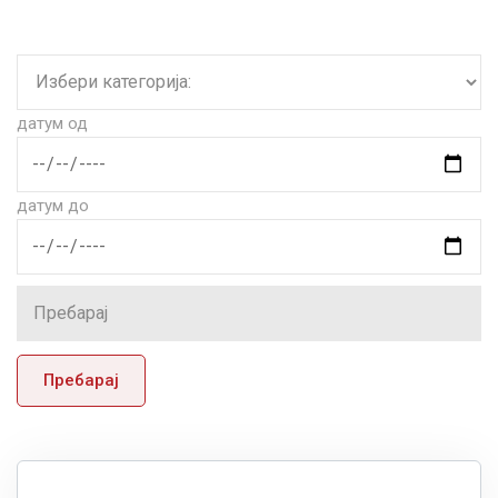
датум од
датум до
Пребарај