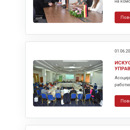
на комо
Пов
01.06.2
ИСКУС
УПРА
Асоција
работил
Пов