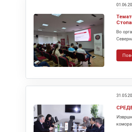
01.06.2
Темат
Стопа
Во орга
Северна
Пов
31.05.2
СРЕД
Извршн
коморат