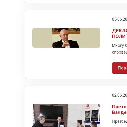
05.06.2
ДЕКЛА
ПОЛИТ
Многу б
спровед
Пов
02.06.2
Претс
Ванде
Претсе