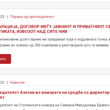
023
|
Порака од претседателот
РАЦИЈА, ДОГОВОР МЕЃУ ЈАВНИОТ И ПРИВАТНИОТ С
ИКАТА, ИЗВОЗОТ НАД СИТЕ НИВ
изнисмени долго време ме прашуваат која е појдовната точка з
овме во повеќе од 300 компании и разговорите што ги имавме с
еќе
023
|
Новости
едателот Азески во комората на средба со директорк
лт
дателот на Стопанската комора на Северна Македонија, Бранко