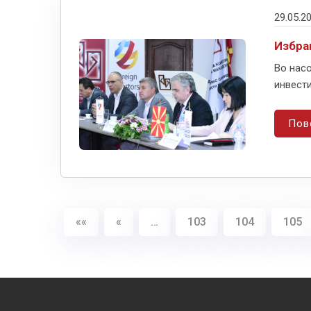
29.05.2
Избра
Во насо
инвести
Пов
««
«
…
103
104
105