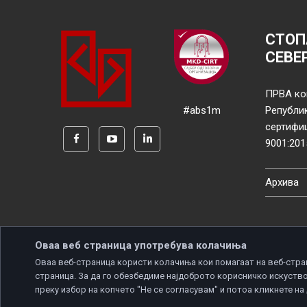
СТОП
СЕВЕ
ПРВА ко
#abs1m
Републи
сертифи
9001:201
Архива
Оваа веб страница употребува колачиња
Оваа веб-страница користи колачиња кои помагаат на веб-стра
страница. За да го обезбедиме најдоброто корисничко искуство
Copyright © 2026 Developed by
Unet
. All rights reserve
преку избор на копчето "Не се согласувам" и потоа кликнете на