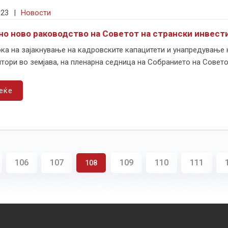
023
|
Новости
но ново раководство на Советот на странски инвест
ка на зајакнување на кадровските капацитети и унапредување 
тори во земјава, на пленарна седница на Собранието на Советот 
еќе
106
107
109
110
111
108