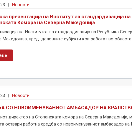
023
|
Новости
ска презентација на Институт за стандардизација на
нската Комора на Северна Македонија
низација на Институтот за стандардизација на Република Севе
 Македонија, пред деловните субјекти кои работат во областа н
еќе
023
|
Новости
БА СО НОВОИМЕНУВАНИОТ АМБАСАДОР НА КРАЛСТВ
иот директор на Стопанската комора на Северна Македонија, м
а оствари работна средба со новоименуваниот амбасадор на Кр