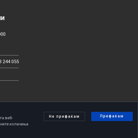
ии
000
3 244 055
Прифаќам
Не прифаќам
та веб-
чните колачиња
олитика за приватност
|
Политика за колачиња