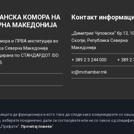
АНСКА КОМОРА НА
Контакт информац
РНА МАКЕДОНИЈА
„Димитрие Чуповски“ бр.13, 1
Скопје, Република Северна
мора и ПРВА институција во
Македонија
ка Северна Македонија
цирана по СТАНДАРДОТ ISO
+ 389 2 3 244 000
+ 389 2 
5
ic@mchamber.mk
ницата да функционира и исто така да следи како комуницирате со наша
, изберете поединечно дали се согласувате или не со секое од специфи
d.
П
 „Прифати“.
Прочитај повеќе'
.