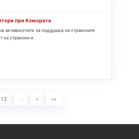
итори при Комората
на активностите за поддршка на странските
на странски и...
112
…
»
»»