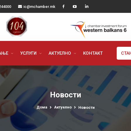
244000
ic@mchamber.mk
РАЊЕ
УСЛУГИ
АКТУЕЛНО
КОНТАКТ
СТА
Новости
Дома
Актуелно
Новости