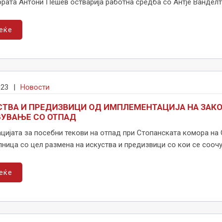
рата Антони Пешев остварија работна средба со Антје Ванделт 
еќе
023
|
Новости
ТВА И ПРЕДИЗВИЦИ ОД ИМПЛЕМЕНТАЦИЈА НА ЗАКО
ВУВАЊЕ СО ОТПАД
цијата за посебни текови на отпад при Стопанската комора на
ница со цел размена на искуства и предизвици со кои се соочув
еќе