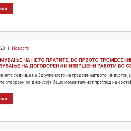
еќе
023
|
Новости
МУВАЊЕ НА НЕТО ПЛАТИТЕ, ВО ПРВОТО ТРОМЕСЕЧИ
ЛУВАЊЕ НА ДОГОВОРЕНИ И ИЗВРШЕНИ РАБОТИ ВО 
овната седница на Здружението на градежништвото, индустријат
те отворени за дискусија беше моменталниот преглед на состојб
еќе