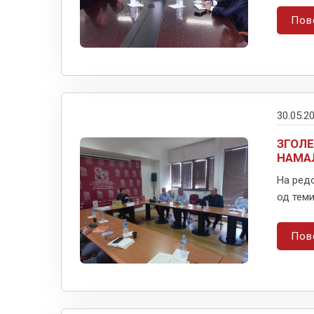
Пов
30.05.2
ЗГОЛЕ
НАМА
На ред
од теми
Пов