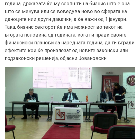
година, државата ќе му соопшти на бизнис што е она
што се менува или се воведува ново во сферата на
даноците или други давачки, а ќе важи од 1 јануари.
Така, бизнис секторот ќе има можност во текот на
втората половина од годината, кога ги прави своите
финансиски планови за наредната година, да ги вгради
ефектите кои ќе произлезат од новите законски или
подзаконски решенија, објасни Јовановски.