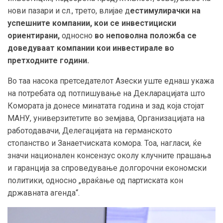
нови пазари и сл., трето,
влијае д
естимулира
чки
на
успешните компании, кои се инвестициски
ориентирани
,
односно
во неповолна положба се
доведуваат компании кои инвестирале во
претходните години.
Во таа насока претседателот Азески
уште еднаш укажа
на потребата од потпишување на Декларацијата што
Комората ја донесе минатата година и зад која стојат
МАНУ, универзитетите во земјава, Организацијата на
работодавачи, Делегацијата на германското
стопанство и Занаетчиската комора. Тоа, нагласи, ќе
значи национален консензус околу клучните прашања
и гаранција за спроведување долгорочни економски
политики, односно „враќање од партиската кон
државната агенда“.