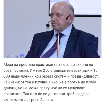
Мора да престане практиката на носење закони по
брза постапка. Имаме 250 странски инвеститори и 15
000 наши членки кои бараат систем и предвидливост.
За бизнисот тоа е клучно. Никој не е против да плаќа
даноци, но не може преку ноќ да се менуваат
правилата. Тоа што ќе се договори, треба и да се
имплементира, рече Азески.