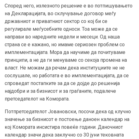
Според него, излезното решение е во потпишувањето
на Декларацијата, во склучување договор меѓу
државниот и приватниот сектор со кој би се
регулирале меѓусебните односи. Тоа може да се
направи во наредните недели и месеци. Од наша
страна се е кажано, но имаме сериозен проблем со
имплементацијата. Мора да научиме да почитуваме
принципи, а не да ги менуваме со секоја промена на
власт. Не можам да речам дека институциите не не
сослушале, но работата е во имплементацијата, да се
спроведат постапките за да се дојде до решенија
најдобри и за бизнисот и за граѓаните, подвлече
претседателот на Комората.
П
отпретседателот Јовановски,
посочи дека од клучно
значење за бизнисот е постоење даноен календар на
кој Комората инсистира повеќе години.
Даночниот
календар значи дека заклучно со 30 јуни тековната