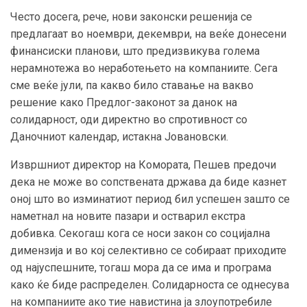
Често досега, рече, нови законски решенија се
предлагаат во ноември, декември, на веќе донесени
финансиски планови, што предизвикува голема
нерамнотежа во неработењето на компаниите.
Сега
сме веќе јули, па какво било ставање на вакво
решение како Предлог-законот за данок на
солидарност, оди директно во спротивност со
Даночниот календар, истакна Јовановски.
Извршниот директор на Комората, Пешев предочи
дека не може во сопствената држава да биде казнет
оној што во изминатиот период бил успешен зашто се
наметнал на новите пазари и остварил екстра
добивка.
Секогаш кога се носи закон со социјална
димензија и во кој селективно се собираат приходите
од најуспешните, тогаш мора да се има и програма
како ќе биде распределен. Солидарноста се однесува
на компаниите ако тие навистина ја злоупотребиле