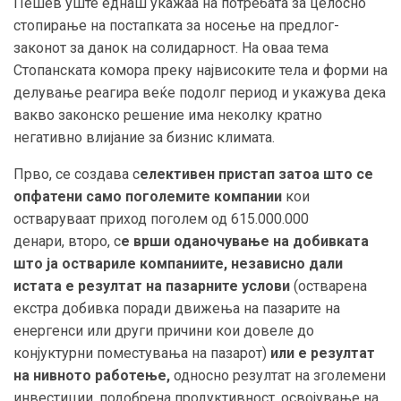
Пешев
уште еднаш укажаа на потребата за целосно
стопирање на постапката за носење на предлог-
законот за данок на солидарност. На оваа тема
Стопанската комора преку највисоките тела и форми на
делување реагира веќе подолг период и укажува дека
вакво законско решение има неколку кратно
негативно влијание за бизнис климата.
Прво, се создава с
елективен пристап затоа што се
опфатени само поголемите компании
кои
остваруваат приход поголем од 615.000.000
денари,
второ, с
е врши оданочување на добивката
што ја оствариле компаниите, независно дали
истата е резултат на пазарните услови
(остварена
екстра добивка поради движења на пазарите на
енергенси или други причини кои довеле до
конјуктурни поместувања на пазарот)
или е резултат
на нивното работење,
односно резултат на зголемени
инвестиции, подобрена продуктивност, освојување на