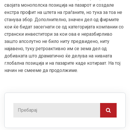
својата монополска позиција на пазарот и создале
екстра профит на штета на граѓаните, но тука за тоа не
станува збор. Дополнително, значен дел од фирмите
кои ќе бидат засегнати се од категоријата компании со
странски инвеститори за кои ова е неразбирливо
зашто апсолутно не било ниту предвидено, ниту
најавено, туку ретроактивно им се зема дел од
добивката што драматично ќе делува на нивната
глобална позиција и на пазарите каде котираат. На тој
начин не смееме да продолжиме.