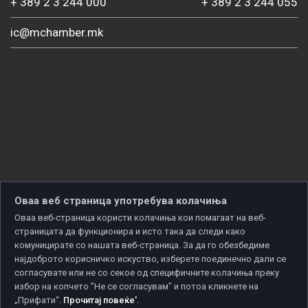
+ 389 2 3 244 000
+ 389 2 3 244 055
ic@mchamber.mk
Оваа веб страница употребува колачиња
Оваа веб-страница користи колачиња кои помагаат на веб-
страницата да функционира и исто така да следи како
комуницирате со нашата веб-страница. За да го обезбедиме
најдоброто корисничко искуство, изберете поединечно дали се
согласувате или не со секое од специфичните колачиња преку
избор на копчето "Не се согласувам" и потоа кликнете на
„Прифати“.
Прочитај повеќе'
.
Copyright © 2026 Developed by
Unet
. All rights reserved.