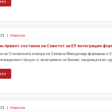
еќе
023
|
Новости
н првиот состанок на Советот за ЕУ интеграции фор
ки на Стопанската комора на Северна Македонија формиран е С
еграцискиот процес и вклучување на бизнис заедницата во одлу
еќе
023
|
Новости