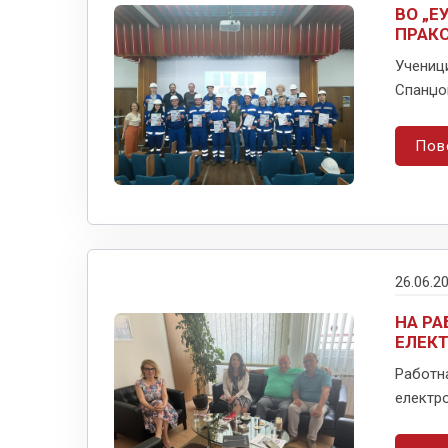
ВО „Е
ПРАКС
Ученици
Спанџов
Пов
26.06.2
НА РА
ЕЛЕК
Работна
електро