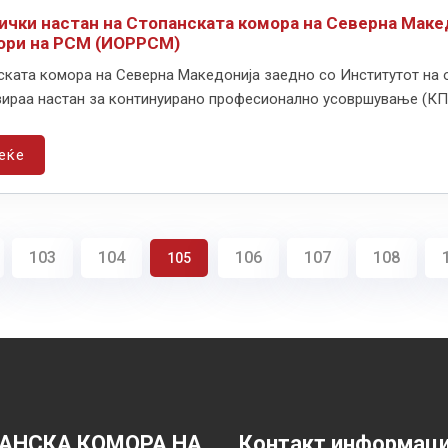
ички настан на Стопанската комора на Северна Маке
ори на РСМ (ИОРРСМ)
ската комора на Северна Македонија заедно со Институтот на
ираа настан за континуирано професионално усовршување (КПУ)
еќе
103
104
106
107
108
105
АНСКА КОМОРА НА
Контакт информац