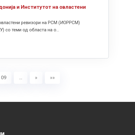
донија и Институтот на овластени
 овластени ревизори на РСМ (ИОРРСМ)
 со теми од областа на о...
109
…
»
»»
ии