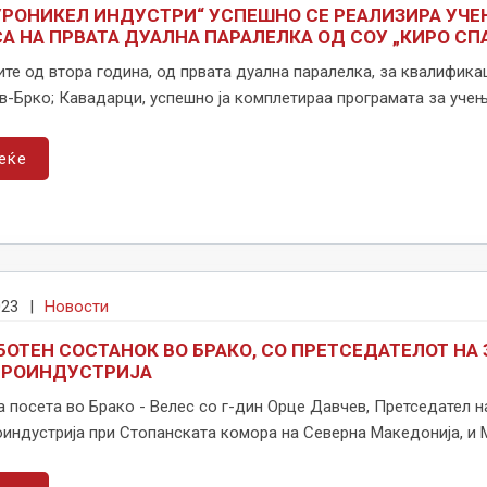
УРОНИКЕЛ ИНДУСТРИ“ УСПЕШНО СЕ РЕАЛИЗИРА УЧЕ
А НА ПРВАТА ДУАЛНА ПАРАЛЕЛКА ОД СОУ „КИРО С
те од втора година, од првата дуална паралелка, за квалифика
-Брко; Кавадарци, успешно ја комплетираа програмата за учење
еќе
023
|
Новости
БОТЕН СОСТАНОК ВО БРАКО, СО ПРЕТСЕДАТЕЛОТ НА
ТРОИНДУСТРИЈА
 посета во Брако - Велес со г-дин Орце Давчев, Претседател 
индустрија при Стопанската комора на Северна Македонија, и М