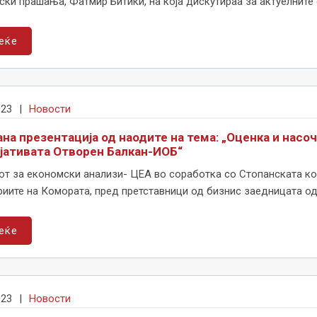
ки прашања, Фатмир Битиќи, на која дискутираа за актуелните 
еќе
023
|
Новости
на презентација од наодите на тема: „Оценка и насо
јативата Отворен Балкан-ИОБ“
от за економски анализи- ЦЕА во соработка со Стопанската ко
иите на Комората, пред претставници од бизнис заедницата одр
еќе
023
|
Новости