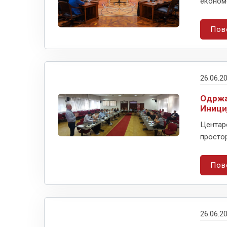
економс
Пов
26.06.2
Одржа
Иници
Центар
простор
Пов
26.06.2