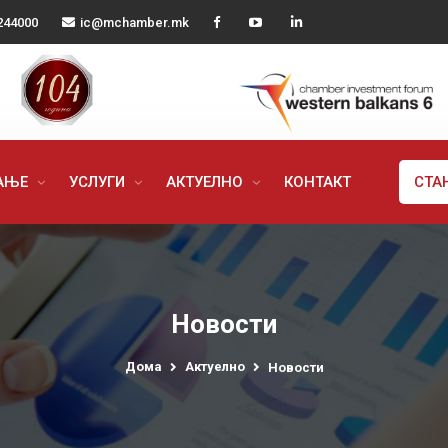
244000
ic@mchamber.mk
РАЊЕ
УСЛУГИ
АКТУЕЛНО
КОНТАКТ
СТА
Новости
Дома
Актуелно
Новости