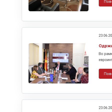
Пов
23.06.2
Одржа
Во рам
евроинт
Пов
23.06.2