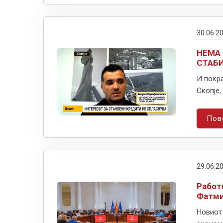
30.06.2
НЕМА 
СТАБИ
И покра
Скопје,
Пов
29.06.2
Работ
Фатми
Новиот