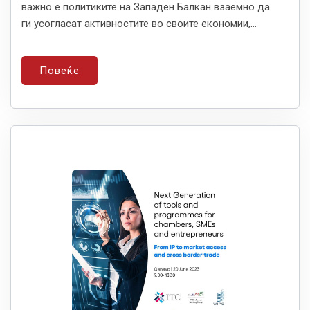
важно е политиките на Западен Балкан взаемно да
ги усогласат активностите во своите економии,...
Повеќе