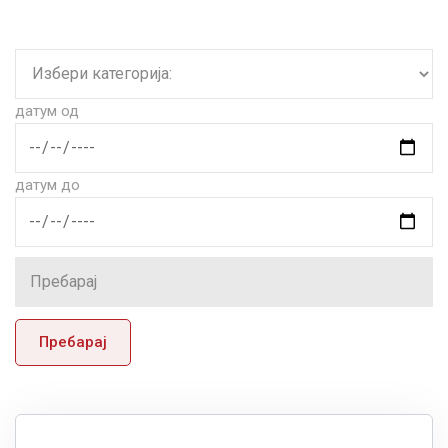
датум од
датум до
Пребарај