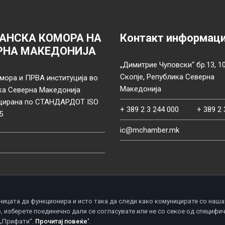
АНСКА КОМОРА НА
Контакт информац
РНА МАКЕДОНИЈА
„Димитрие Чуповски“ бр.13, 1
Скопје, Република Северна
мора и ПРВА институција во
Македонија
ка Северна Македонија
цирана по СТАНДАРДОТ ISO
+ 389 2 3 244 000
+ 389 2 
5
ic@mchamber.mk
ницата да функционира и исто така да следи како комуницирате со наша
, изберете поединечно дали се согласувате или не со секое од специфи
d.
П
 „Прифати“.
Прочитај повеќе'
.