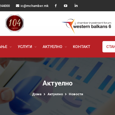
244000
ic@mchamber.mk
РАЊЕ
УСЛУГИ
АКТУЕЛНО
КОНТАКТ
СТА
Актуелно
Дома
Актуелно
Новости