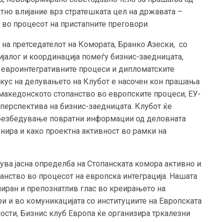
тно влијание врз стратешката цел на државата –
 во процесот на пристапните преговори.
 на претседателот на Комората, Бранко Азески, со
ијалог и координација помеѓу бизнис-заедницата,
о евроинтегративните процеси и дипломатските
окус на делувањето на Клубот е насочен кон прашања
а македонското стопанство во европските процеси, ЕУ-
 перспектива на бизнис-заедницата. Клубот ќе
обезбедување повратни информации од деловната
нира и како проектна активност во рамки на
ва јасна определба на Стопанската комора активно и
анство во процесот на европска интеграција. Нашата
ниран и препознатлив глас во креирањето на
и и во комуникацијата со институциите на Европската
ности, Бизнис клуб Европа ќе организира тркалезни