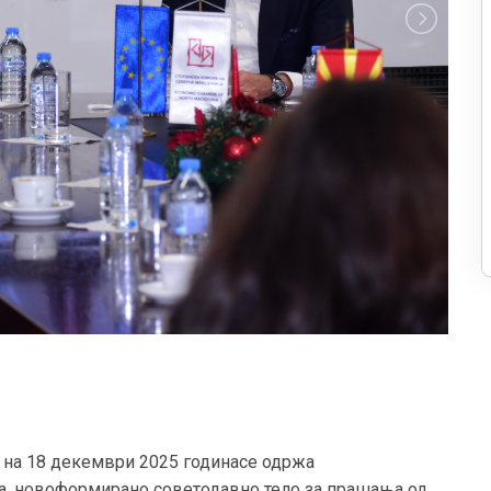
 на 18 декември 2025 годинасе одржа
па, новоформирано советодавно тело за прашања од