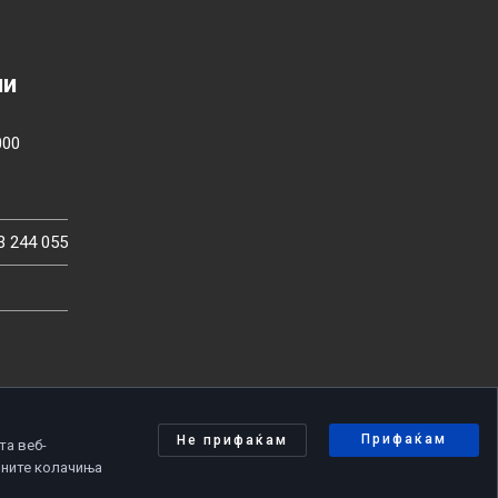
ии
000
3 244 055
Прифаќам
Не прифаќам
та веб-
чните колачиња
олитика за приватност
|
Политика за колачиња