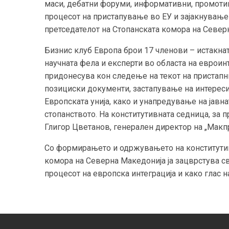
маси, дебатни форуми, информативни, промотив
процесот на пристапување во ЕУ и зајакнување н
претседателот на Стопанската комора на Север
Бизнис клуб Европа брои 17 членови – истакна
научната фела и експерти во областа на евроин
придонесува кон следење на текот на пристапн
позициски документи, застапување на интереси
Европската унија, како и унапредување на јавн
стопанството. На конститутивната седница, за 
Глигор Цветанов, генерален директор на „Макп
Со формирањето и одржувањето на конститутив
комора на Северна Македонија ја зацврстува св
процесот на европска интеграција и како глас 