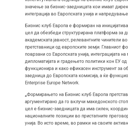
значење за бизнис-заедницата кои имаат дирек
интеграција во Европската унија и напредување
Бизнис клуб Европа е формиран на иницијатива
цел да обезбеди структурирана платформа за д
академската јавност, релевантните чинители в
претставници од европските земји. Главниот ф
поврзани со Европската унија, интеграцијата н
дипломатијата и градењето политики кон ЕУ од
функционира и како ефикасен инструмент за 
заедница до Европската комисија, а ќе функцио
Enterprise Europe Network.
„
Формирањето на Бизнис клуб Европа претставу
аргументирано да го вклучи македонското стоп
цел е бизнис-заедницата да има силен, коорди
националните позиции во пристапните преговор
унија. Во исто време, во рамки на своите актив