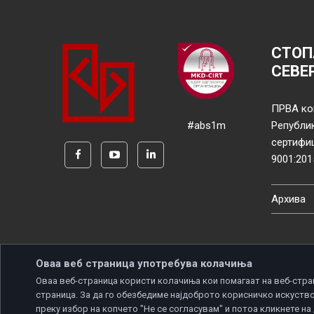
СТОП
СЕВЕ
ПРВА ко
#abs1m
Републи
сертифи
9001:201
Архива
Оваа веб страница употребува колачиња
Оваа веб-страница користи колачиња кои помагаат на веб-стра
страница. За да го обезбедиме најдоброто корисничко искуство
Copyright © 2026 Developed by
Unet
. All rights reserve
преку избор на копчето "Не се согласувам" и потоа кликнете на