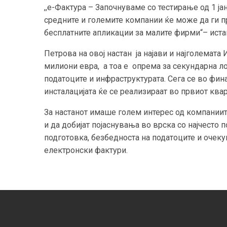
,,е-Фактура – Започнуваме со тестирање од 1 ја
средните и големите компании ќе може да ги п
бесплатните апликации за малите фирми“– иста
Петрова на овој настан ја најави и најголемата 
милиони евра, а тоа е опрема за секундарна ло
податоците и инфраструктурата. Сега се во фин
инсталацијата ќе се реализираат во првиот квар
За настанот имаше голем интерес од компании
и да добијат појаснувања во врска со најчесто 
подготовка, безбедноста на податоците и очеку
електронски фактури.