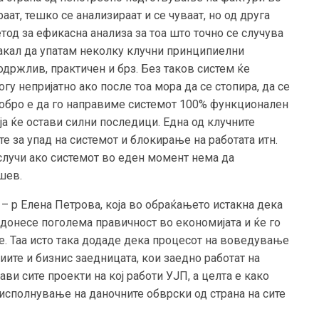
ат, тешко се анализираат и се чуваат, но од друга
тод за ефикасна анализа за тоа што точно се случува
сакал да упатам неколку клучни принципиелни
држлив, практичен и брз. Без таков систем ќе
 непријатно ако после тоа мора да се стопира, да се
одобро е да го направиме системот 100% функционален
ја ќе остави силни последици. Една од клучните
е за упад на системот и блокирање на работата итн.
 случи ако системот во еден момент нема да
ешев.
 – р Елена Петрова, која во обраќањето истакна дека
донесе поголема правичност во економијата и ќе го
. Таа исто така додаде дека процесот на воведување
иите и бизнис заедницата, кои заедно работат на
ви сите проекти на кој работи УЈП, а целта е како
исполнување на даночните обврски од страна на сите