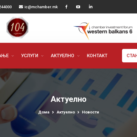
244000
ic@mchamber.mk
РАЊЕ
УСЛУГИ
АКТУЕЛНО
КОНТАКТ
СТА
Актуелно
Дома
Актуелно
Новости