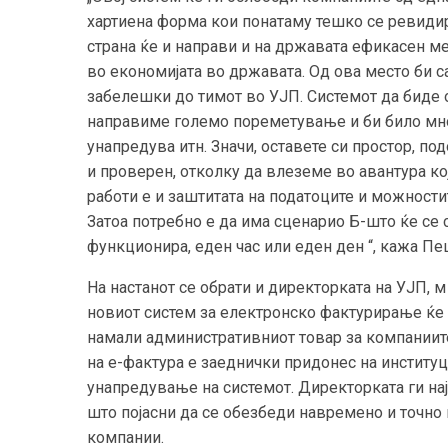
хартиена форма кои понатаму тешко се ревидира
страна ќе и направи и на државата ефикасен ме
во економијата во државата. Од ова место би 
забелешки до тимот во УЈП. Системот да биде о
направиме големо пореметување и би било многу
унапредува итн. Значи, оставете си простор, п
и проверен, отколку да влеземе во авантура ко
работи е и заштитата на податоците и можностит
Затоа потребно е да има сценарио Б-што ќе се
функционира, еден час или еден ден “, кажа П
На настанот се обрати и директорката на УЈП, м
новиот систем за електронско фактурирање ќе 
намали административниот товар за компаниите
на е-фактура е заеднички придонес на институц
унапредување на системот. Директорката ги наја
што појасни да се обезбеди навремено и точно 
компании.