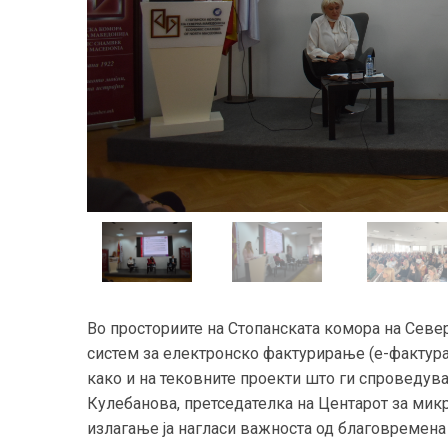
Во просториите на Стопанската комора на Севе
систем за електронско фактурирање (е-фактура)
како и на тековните проекти што ги спроведува
Кулебанова, претседателка на Центарот за микро
излагање ја нагласи важноста од благовремена