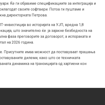
нуари. Ќе ги објавиме спецификациите за интеграција и
рилагодат своите софтвери. Потоа ги пуштаме и
кна директорката Петрова.
ИТ-инвестиција во историјата на УЈП, вредна 1,8
кација, што значително ќе ја зајакне безбедноста на
ална фаза преговорите за договорот, а испораката и
тал на 2026 година.
те. Присутните имаа можност да поставуваат прашања
поставуваните дилеми, како што се техничката
ваната динамика на транзицијата од хартиени кон