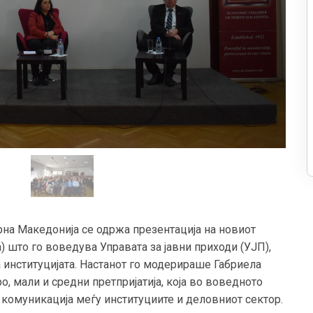
рна Македонија се одржа презентација на новиот
 што го воведува Управата за јавни приходи (УЈП),
 институцијата. Настанот го модерираше Габриела
, мали и средни претпријатија, која во воведното
 комуникација меѓу институциите и деловниот сектор.