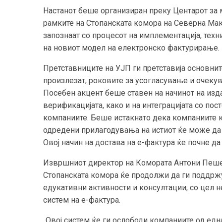
Настанот беше организиран преку Центарот за ми
рамките на Стопанската комора на Северна Мак
запознаат со процесот на имплементација, техн
на новиот модел на електронско фактурирање.
Претставниците на УЈП ги претставија основнит
произлезат, роковите за усогласување и очекув
Посебен акцент беше ставен на начинот на изд
верификацијата, како и на интеграцијата со пос
компаниите. Беше истакнато дека компаниите к
одредени прилагодувања на истиот ќе може да 
Овој начин на достава на е-фактура ќе почне да 
Извршниот директор на Комората Антони Пеше
Стопанската комора ќе продолжи да ги поддрж
едукативни активности и консултации, со цел
систем на е-фактура.
„Овој систем ќе ги ослободи компаниите од ед