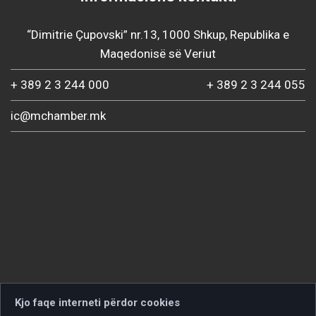
“Dimitrie Çupovski” nr.13, 1000 Shkup, Republika e
Maqedonisë së Veriut
+ 389 2 3 244 000
+ 389 2 3 244 055
ic@mchamber.mk
Kjo faqe interneti përdor cookies