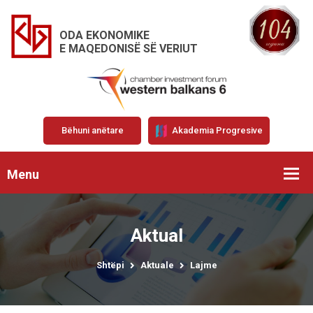
ODA EKONOMIKE
E MAQEDONISË SË VERIUT
Bëhuni anëtare
Akademia Progresive
Menu
Aktual
Shtëpi
Aktuale
Lajme