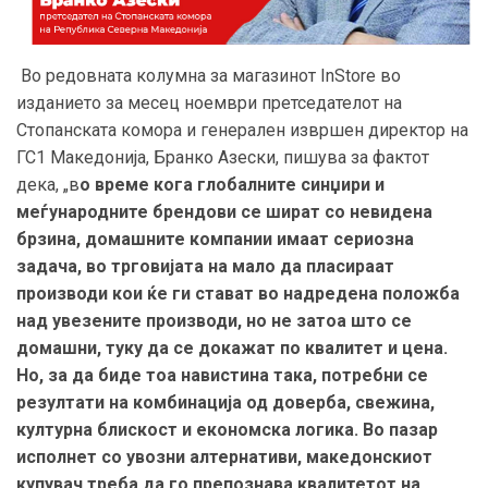
Во редовната колумна за магазинот InStore во
изданието за месец ноември претседателот на
Стопанската комора и генерален извршен директор на
ГС1 Македонија, Бранко Азески, пишува за фактот
дека, „в
о време кога глобалните синџири и
меѓународните брендови се шират со невидена
брзина, домашните компании имаат сериозна
задача, во трговијата на мало да пласираат
производи кои ќе ги стават во надредена положба
над увезените производи, но не затоа што се
домашни, туку да се докажат по квалитет и цена.
Но, за да биде тоа навистина така, потребни се
резултати на комбинација од доверба, свежина,
културна блискост и економска логика. Во пазар
исполнет со увозни алтернативи, македонскиот
купувач треба да го препознава квалитетот на