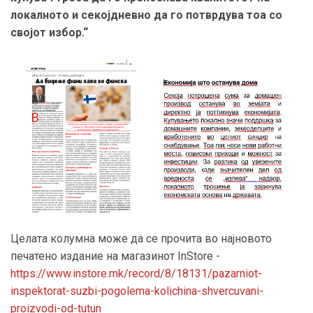
локалното и секојдневно да го потврдува тоа со
својот избор.
“
Целата колумна може да се прочита во најновото
печатено издание на магазинот InStore -
https://www.instore.mk/record/8/18131/pazarniot-
inspektorat-suzbi-pogolema-kolichina-shvercuvani-
proizvodi-od-tutun