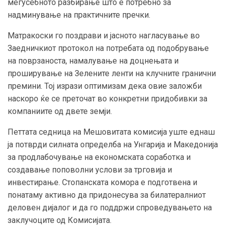
меѓусебното разбирање што е потребно за
надминување на практичните пречки.
Матракоски го поздрави и јасното нагласување во
Заедничкиот протокол на потребата од подобрување
на поврзаноста, намалување на доцнењата и
проширување на Зелените ленти на клучните гранични
премини. Тој изрази оптимизам дека овие заложби
наскоро ќе се преточат во конкретни придобивки за
компаниите од двете земји.
Петтата седница на Мешовитата комисија уште еднаш
ја потврди силната определба на Унгарија и Македонија
за продлабочување на економската соработка и
создавање поповолни услови за трговија и
инвестирање. Стопанската комора е подготвена и
понатаму активно да придонесува за билатералниот
деловен дијалог и да го поддржи спроведувањето на
заклучоците од Комисијата.