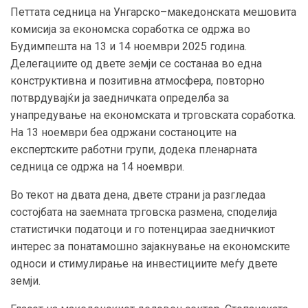
Петтата седница на Унгарско–македонската мешовита
комисија за економска соработка се одржа во
Будимпешта на 13 и 14 ноември 2025 година.
Делегациите од двете земји се состанаа во една
конструктивна и позитивна атмосфера, повторно
потврдувајќи ја заедничката определба за
унапредување на економската и трговската соработка.
На 13 ноември беа одржани состаноците на
експертските работни групи, додека пленарната
седница се одржа на 14 ноември.
Во текот на двата дена, двете страни ја разгледаа
состојбата на заемната трговска размена, споделија
статистички податоци и го потенцираа заедничкиот
интерес за понатамошно зајакнување на економските
односи и стимулирање на инвестициите меѓу двете
земји.