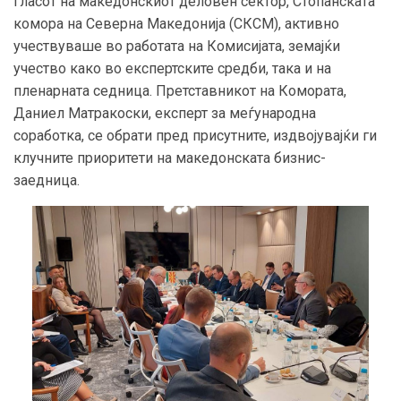
Гласот на македонскиот деловен сектор, Стопанската
комора на Северна Македонија (СКСМ), активно
учествуваше во работата на Комисијата, земајќи
учество како во експертските средби, така и на
пленарната седница. Претставникот на Комората,
Даниел Матракоски, експерт за меѓународна
соработка, се обрати пред присутните, издвојувајќи ги
клучните приоритети на македонската бизнис-
заедница.