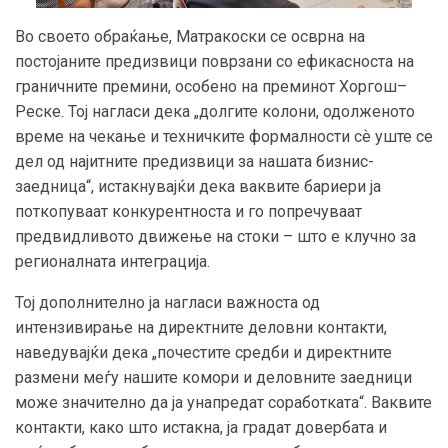
Во своето обраќање, Матракоски се осврна на
постојаните предизвици поврзани со ефикасноста на
граничните премини, особено на преминот Хоргош–
Реске. Тој нагласи дека „долгите колони, одолженото
време на чекање и техничките формалности сѐ уште се
дел од најитните предизвици за нашата бизнис-
заедница“, истакнувајќи дека ваквите бариери ја
поткопуваат конкурентноста и го попречуваат
предвидливото движење на стоки – што е клучно за
регионалната интеграција.
Тој дополнително ја нагласи важноста од
интензивирање на директните деловни контакти,
наведувајќи дека „почестите средби и директните
размени меѓу нашите комори и деловните заедници
може значително да ја унапредат соработката“. Ваквите
контакти, како што истакна, ја градат довербата и