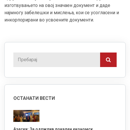
изготвувањето на овој значаен документ и даде
најмногу забелешки и мислења, кои се усогласени и
инкорпорирани во усвоените документи.
ОСТАНАТИ ВЕСТИ
Азески: За одржлив локален економск...