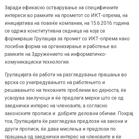
Заради ефикасно остварување на специфичните
интереси во рамките на прометот со ИКТ-опрема, на
иницијатива на повеќе компании, на 15.6.2016 година
се одржа конститутивна седница на која се
формираше Групација за промет со ИКТ-опрема како
посебна форма на организирање и работење во
рамките на Здружението на информатичко-
комуникациски технологии.
Групацијата ќе работи на разгледување прашања во
врска со унапредувањето на работењето и
решавањето на тековните проблеми во дејноста, ќе
усвојува заклучоци и ќе предлага мерки што се од
заеднички интерес на членовите, а согласно
законските прописи и добрите деловни обичаи. Покрај
тоа, Групацијата ќе разгледува предлози на закони и
други прописи, ќе дава мислења и предлози по
прашања од заеднички интерес на членовите и ќе