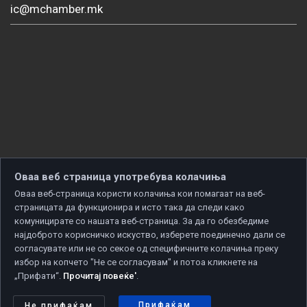
ic@mchamber.mk
Оваа веб страница употребува колачиња
Оваа веб-страница користи колачиња кои помагаат на веб-
страницата да функционира и исто така да следи како
комуницирате со нашата веб-страница. За да го обезбедиме
најдоброто корисничко искуство, изберете поединечно дали се
согласувате или не со секое од специфичните колачиња преку
избор на копчето "Не се согласувам" и потоа кликнете на
„Прифати“.
Прочитај повеќе'
.
Copyright © 2026 Developed by
Unet
. All rights reserved.
Политика за приватност
|
Политика за колачиња
Прифаќам
Не прифаќам