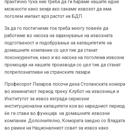
практично тука ние треба да ги бараме нашите идни
можности како земја ако сакаме извозот да има
поголем импакт врз растот на БДП.
За да го постигнеме тоа треба многу повеќе да
работиме во насока на зајакнување на извозната
подготвеност и подобрување на капацитетите на
домашните компании со цел тие да станат
поконкурентни, како и во насока на поголема извозна
промоција на нашите производи со цел тие да станат
попрепознатливи на странските пазари.
Професорот Лазаров посочи дека Стопанската комора
во изминатиот период преку Клубот на извозници и
Институтот за извоз изгради сериозни
институционални капацитети кои во наредниот период
ќе ги стави во функција на домашните извозни
компании. Дополнително, Комората заедно со Владата
во рамки на Националниот совет за извоз како