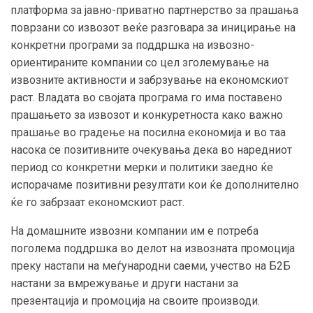
платформа за јавно-приватно партнерство за прашања
поврзани со извозот веќе разговара за иницирање на
конкретни програми за поддршка на извозно-
ориентираните компании со цел зголемување на
извозните активности и забрзување на економскиот
раст. Владата во својата програма го има поставено
прашањето за извозот и конкуретноста како важно
прашање во градење на посилна економија и во таа
насока се позитивните очекувања дека во наредниот
период со конкретни мерки и политики заедно ќе
испорачаме позитивни резултати кои ќе дополнително
ќе го забрзаат економскиот раст.
На домашните извозни компании им е потреба
поголема поддршка во делот на извозната промоција
преку настапи на меѓународни саеми, учество на Б2Б
настани за вмрежување и други настани за
презентација и промоција на своите производи.