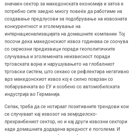
значаен сектор за македонската економија и затоа е
потребно сите заедно многу повеќе да работиме на
создавање предлусови за подобрување на извозната
конкурентност и зголемување на
интернационализацијата на домашните компании. Тој
посочи дека македонскиот извоз годинава се соочува
со сериозни предизвици поради геополитичките
случувања и зголемената неизвесност поради
трговската војна и нарушувањето на глобалниот
трговски систем, што секако се рефлектира негативно
врз македонскиот извоз кој е силно поврзан со
побарувачката во ЕУ и особено со автомобилската
индустрија во Германија.
Сепак, треба да се нотираат позитивните трендови кои
се случуваат кај извозот на земјоделско-
прехранбениот сектор, но и кај други извозни сектори
каде домашната додадена вредност е поголема. И