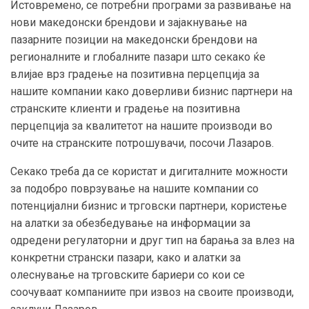
Истовремено, се потребни програми за развивање на
нови македонски брендови и зајакнување на
пазарните позиции на македонски брендови на
регионалните и глобалните пазари што секако ќе
влијае врз градење на позитивна перцепција за
нашите компании како доверливи бизнис партнери на
странските клиенти и градење на позитивна
перцепција за квалитетот на нашите производи во
очите на странските потрошувачи, посочи Лазаров.
Секако треба да се користат и дигиталните можности
за подобро поврзување на нашите компании со
потенцијални бизнис и трговски партнери, користење
на алатки за обезбедување на информации за
одредени регулаторни и друг тип на барања за влез на
конкретни странски пазари, како и алатки за
олеснување на трговските бариери со кои се
соочуваат компаниите при извоз на своите производи,