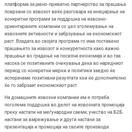
платформа за јавно-приватно партнерство за прашања
поврзани со извозот веќе разговара за иницирање на
конкретни програми за поддршка на извозно-
ориентираните компании со цел зголемување на
извозните активности и забрзување на економскиот
раст. Владата во својата програма го има поставено
прашањето за извозот и конкуретноста како важно
прашање во градење на посилна економија и во таа
насока се позитивните очекувања дека во наредниот
период со конкретни мерки и политики заедно ќе
испорачаме позитивни резултати кои ќе дополнително
ќе го забрзаат економскиот раст.
На домашните извозни компании им е потреба
поголема поддршка во делот на извозната промоција
преку настапи на меѓународни саеми, учество на Б2Б
настани за вмрежување и други настани за
презентација и промоција на своите производи.