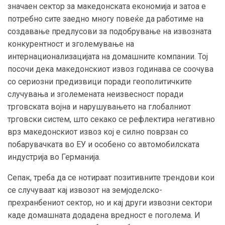
значаен сектор за македонската економија и затоа е
потребно сите заедно многу повеќе да работиме на
создавање предлусови за подобрување на извозната
конкурентност и зголемување на
интернационализацијата на домашните компании. Тој
посочи дека македонскиот извоз годинава се соочува
со сериозни предизвици поради геополитичките
случувања и зголемената неизвесност поради
трговската војна и нарушувањето на глобалниот
трговски систем, што секако се рефлектира негативно
врз македонскиот извоз кој е силно поврзан со
побарувачката во ЕУ и особено со автомобилската
индустрија во Германија.
Сепак, треба да се нотираат позитивните трендови кои
се случуваат кај извозот на земјоделско-
прехранбениот сектор, но и кај други извозни сектори
каде домашната додадена вредност е поголема. И