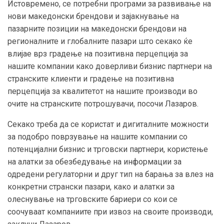
Истовремено, се потребни програми за развивање на
нови македонски брендови и зајакнување на
пазарните позиции на македонски брендови на
регионалните и глобалните пазари што секако ќе
влијае врз градење на позитивна перцепција за
нашите компании како доверливи бизнис партнери на
странските клиенти и градење на позитивна
перцепција за квалитетот на нашите производи во
очите на странските потрошувачи, посочи Лазаров.
Секако треба да се користат и дигиталните можности
за подобро поврзување на нашите компании со
потенцијални бизнис и трговски партнери, користење
на алатки за обезбедување на информации за
одредени регулаторни и друг тип на барања за влез на
конкретни странски пазари, како и алатки за
олеснување на трговските бариери со кои се
соочуваат компаниите при извоз на своите производи,