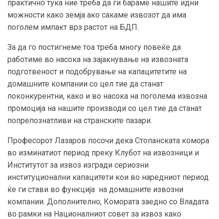
практично тука ние треба да ги бараме нашите идни
можности како земја ако сакаме извозот да има
поголем импакт врз растот на БДП.
За да го постигнеме тоа треба многу повеќе да
работиме во насока на зајакнување на извозната
подготвеност и подобрување на капацитетите на
домашните компании со цел тие да станат
поконкурентни, како и во насока на поголема извозна
промоција на нашите производи со цел тие да станат
попрепознатливи на странските пазари.
Професорот Лазаров посочи дека Стопанската комора
во изминатиот период преку Клубот на извозници и
Институтот за извоз изгради сериозни
институционални капацитети кои во наредниот период
ќе ги стави во функција на домашните извозни
компании. Дополнително, Комората заедно со Владата
во рамки на Националниот совет за извоз како