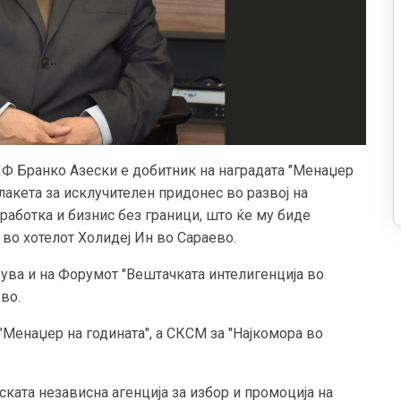
ИФ Бранко Азески е добитник на наградата "Менаџер
лакета за исклучителен придонес во развој на
работка и бизнис без граници, што ќе му биде
, во хотелот Холидеј Ин во Сараево.
рува и на Форумот "Вештачката интелигенција во
во.
 "Менаџер на годината", а СКСМ за "Најкомора во
ската независна агенција за избор и промоција на