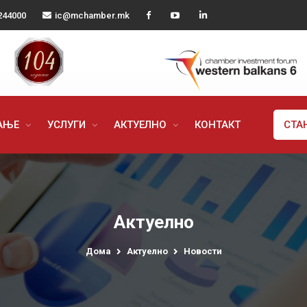
244000
ic@mchamber.mk
РАЊЕ
УСЛУГИ
АКТУЕЛНО
КОНТАКТ
СТА
Актуелно
Дома
Актуелно
Новости