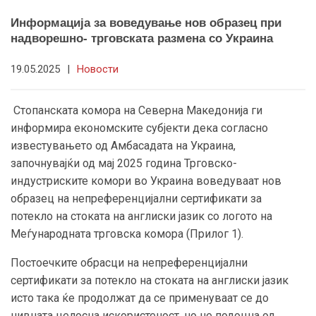
Информација за воведување нов образец при
надворешно- трговската размена со Украина
19.05.2025
|
Новости
Стопанската комора на Северна Македонија ги
информира економските субјекти дека согласно
известувањето од Амбасадата на Украина,
започнувајќи од мај 2025 година Трговско-
индустриските комори во Украина воведуваат нов
образец на непреференцијални сертификати за
потекло на стоката на англиски јазик со логото на
Меѓународната трговска комора (Прилог 1).
Постоечките обрасци на непреференцијални
сертификати за потекло на стоката на англиски јазик
исто така ќе продолжат да се применуваат се до
нивната целосна искористеност, но не подоцна од