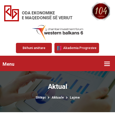
ODA EKONOMIKE
E MAQEDONISË SË VERIUT
Bëhuni anëtare
Akademia Progresive
Menu
Aktual
Shtëpi
Aktuale
Lajme