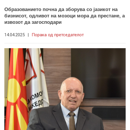
Образованието почна да зборува со јазикот на
бизнисот, одливот на мозоци мора да престане, а
извозот да загосподари
14.04.2025
|
Порака од претседателот