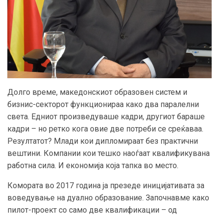
Долго време, македонскиот образовен систем и
бизнис-секторот функционираа како два паралелни
света. Едниот произведуваше кадри, другиот бараше
кадри – но ретко кога овие две потреби се среќаваа.
Резултатот? Млади кои дипломираат без практични
вештини. Компании кои тешко наоѓаат квалификувана
работна сила. И економија која тапка во место.
Комората во 2017 година ја презеде иницијативата за
воведување на дуално образование. Започнавме како
пилот-проект со само две квалификации – од