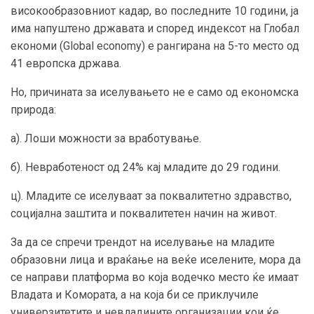
високообразовниот кадар, во последните 10 години, ја
има напуштено државата и според индексот на Глобал
економи (Global economy) е рангирана на 5-то место од
41 европска држава.
Но, причината за иселувањето не е само од економска
природа:
а). Лоши можности за вработување.
б). Невработеност од 24% кај младите до 29 години.
ц). Младите се иселуваат за поквалитетно здравство,
социјална заштита и поквалитетен начин на живот.
За да се спречи трендот на иселување на младите
образовни лица и враќање на веќе иселените, мора да
се направи платформа во која водечко место ќе имаат
Владата и Комората, а на која би се приклучиле
универзитетите и невладините организации кои ќе