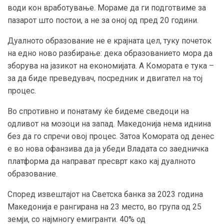
води кон вработување. Мораме да ги подготвиме за
пазарот што постои, а не за оној од пред 20 години.
Дуалното образование не е крајната цел, туку почеток
на едно ново разбирање: дека образованието мора да
зборува на јазикот на економијата. А Комората е тука –
за да биде преведувач, посредник и двигател на тој
процес.
Во спротивно и понатаму ќе бидеме сведоци на
одливот на мозоци на запад. Македонија нема иднина
без да го спречи овој процес. Затоа Комората од денес
е во нова офанзива да ја убеди Владата со заедничка
платформа да направат пресврт како кај дуалното
образование.
Според извештајот на Светска банка за 2023 година
Македонија е рангирана на 23 место, во група од 25
земји, со најмногу емигранти. 40% од