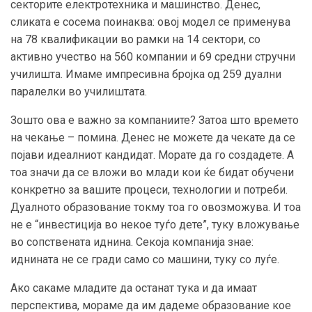
секторите електротехника и машинство. Денес,
сликата е сосема поинаква: овој модел се применува
на 78 квалификации во рамки на 14 сектори, со
активно учество на 560 компании и 69 средни стручни
училишта. Имаме импресивна бројка од 259 дуални
паралелки во училиштата.
Зошто ова е важно за компаниите? Затоа што времето
на чекање – помина. Денес не можете да чекате да се
појави идеалниот кандидат. Морате да го создадете. А
тоа значи да се вложи во млади кои ќе бидат обучени
конкретно за вашите процеси, технологии и потреби.
Дуалното образование токму тоа го овозможува. И тоа
не е “инвестиција во некое туѓо дете”, туку вложување
во сопствената иднина. Секоја компанија знае:
иднината не се гради само со машини, туку со луѓе.
Ако сакаме младите да останат тука и да имаат
перспектива, мораме да им дадеме образование кое