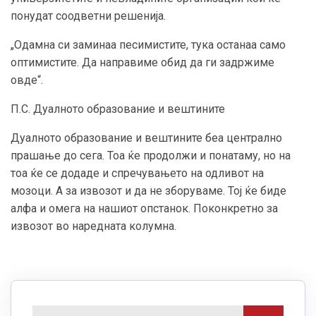
понудат соодветни решенија.
„Одамна си заминаа песимистите, тука останаа само
оптимистите. Да направиме обид да ги задржиме
овде“.
П.С. Дуалното образование и вештините
Дуалното образование и вештините беа централно
прашање до сега. Тоа ќе продолжи и понатаму, но на
тоа ќе се додаде и спречувањето на одливот на
мозоци. А за извозот и да не зборуваме. Тој ќе биде
алфа и омега на нашиот опстанок. Поконкретно за
извозот во наредната колумна.