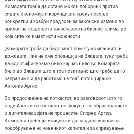
Комората треба да остане моќен поборник против
сивата економија и корупцијата преку носење
конкретни и храбри предлози за законски измени во
прилог на градењето транспарентна бизнис-клима, во
која сите ќе имаат исти можности.
„Комората треба да биде мост помеѓу компаниите и
државата. Ние не сме опозиција на Владата, туку треба
да идентификуваме било кај нас било во Комората
било во Владата што е тоа позитивно што треба да го
направиме и да работиме на тоа“, потенцираше
Антонио Аргир.
Во продолжение на поткастот, во разговорот што го
води Азески со гостинот во фокусот се образованието
и дигитализацијата на процесите. Според Аргир,
Комората треба да иницира и да создава услови за
подобрување на човечкиот капитал и за справување