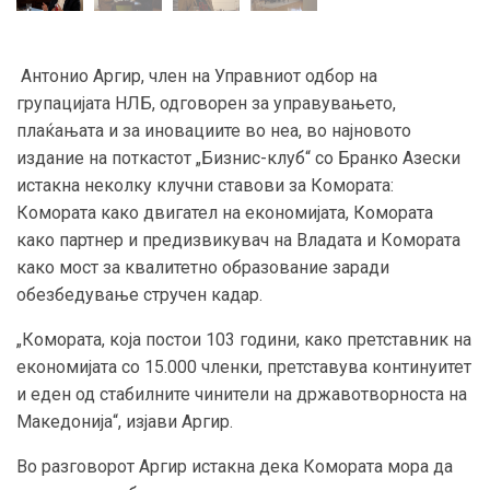
Антонио Аргир, член на Управниот одбор на
групацијата НЛБ, одговорен за управувањето,
плаќањата и за иновациите во неа, во најновото
издание на поткастот „Бизнис-клуб“ со Бранко Азески
истакна неколку клучни ставови за Комората:
Комората како двигател на економијата, Комората
како партнер и предизвикувач на Владата и Комората
како мост за квалитетно образование заради
обезбедување стручен кадар.
„Комората, која постои 103 години, како претставник на
економијата со 15.000 членки, претставува континуитет
и еден од стабилните чинители на државотворноста на
Македонија“, изјави Аргир.
Во разговорот Аргир истакна дека Комората мора да