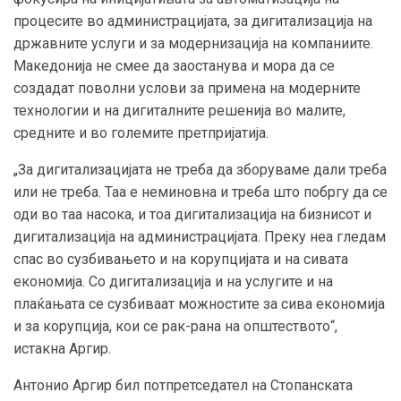
процесите во администрацијата, за дигитализација на
државните услуги и за модернизација на компаниите.
Македонија не смее да заостанува и мора да се
создадат поволни услови за примена на модерните
технологии и на дигиталните решенија во малите,
средните и во големите претпријатија.
„За дигитализацијата не треба да зборуваме дали треба
или не треба. Таа е неминовна и треба што побргу да се
оди во таа насока, и тоа дигитализација на бизнисот и
дигитализација на администрацијата. Преку неа гледам
спас во сузбивањето и на корупцијата и на сивата
економија. Со дигитализација и на услугите и на
плаќањата се сузбиваат можностите за сива економија
и за корупција, кои се рак-рана на општеството“,
истакна Аргир.
Антонио Аргир бил потпретседател на Стопанската