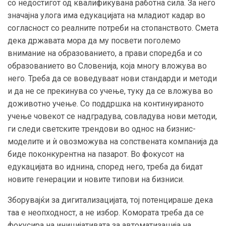
со недостигот од квалификувана работна сила. За него
значајна улога има едукацијата на младиот кадар во
согласност со реалните потреби на стопанството. Смета
дека државата мора да му посвети поголемо
внимание на образованието, а прави споредба и со
образованието во Словенија, која многу вложува во
него. Треба да се воведуваат нови стандарди и методи
и да не се прекинува со учење, туку да се вложува во
доживотно учење. Со поддршка на континуираното
учење човекот се надградува, совладува нови методи,
ги следи светските трендови во однос на бизнис-
моделите и ѝ овозможува на сопствената компанија да
биде поконкурентна на пазарот. Во фокусот на
едукацијата во иднина, според него, треба да бидат
новите генерации и новите типови на бизниси.
Зборувајќи за дигитализацијата, тој потенцираше дека
таа е неопходност, а не избор. Комората треба да се
фокусира на иницијативата за автоматизација на