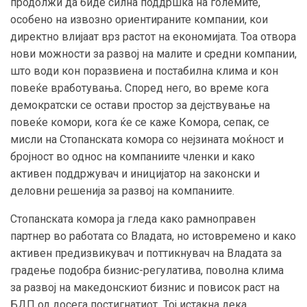
продолжи да биде силна поддршка на големите,
особено на извозно ориентираните компании, кои
директно влијаат врз растот на економијата. Тоа отвора
нови можности за развој на малите и средни компании,
што води кон поразвиена и постабилна клима и кон
повеќе вработувања
.
Според него, во време кога
демократски се остави простор за дејствување на
повеќе комори, кога ќе се каже Комора, сепак, се
мисли на Стопанската комора со нејзината моќност и
бројност во однос на компаниите членки и како
активен поддржувач и иницијатор на законски и
деловни решенија за развој на компаниите.
Стопанската комора ја гледа како рамноправен
партнер во работата со Владата, но истовремено и како
активен предизвикувач и поттикнувач на Владата за
градење подобра бизнис-регулатива, поволна клима
за развој на македонскиот бизнис и повисок раст на
БДП од досега постигнатиот
.
Тој истакна дека