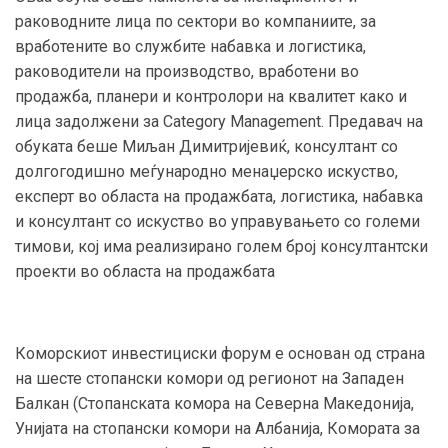
раководните лица по сектори во компаниите, за
вработените во службите набавка и логистика,
раководители на производство, вработени во
продажба, планери и контролори на квалитет како и
лица задолжени за Category Management. Предавач на
обуката беше Миљан Димитријевиќ, консултант со
долгогодишно меѓународно менаџерско искуство,
експерт во областа на продажбата, логистика, набавка
и консултант со искуство во управувањето со големи
тимови, кој има реализирано голем број консултантски
проекти во областа на продажбата
Коморскиот инвестициски форум е основан од страна
на шесте стопански комори од регионот на Западен
Балкан (Стопанската комора на Северна Македонија,
Унијата на стопански комори на Албанија, Комората за