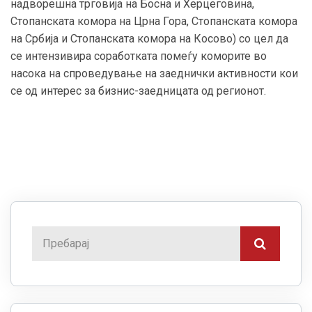
надворешна трговија на Босна и Херцеговина,
Стопанската комора на Црна Гора, Стопанската комора
на Србија и Стопанската комора на Косово) со цел да
се интензивира соработката помеѓу коморите во
насока на спроведување на заеднички активности кои
се од интерес за бизнис-заедницата од регионот.