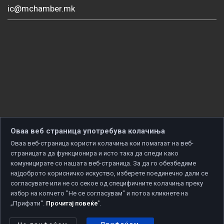
ic@mchamber.mk
Оваа веб страница употребува колачиња
Оваа веб-страница користи колачиња кои помагаат на веб-
страницата да функционира и исто така да следи како
комуницирате со нашата веб-страница. За да го обезбедиме
најдоброто корисничко искуство, изберете поединечно дали се
согласувате или не со секое од специфичните колачиња преку
избор на копчето "Не се согласувам" и потоа кликнете на
„Прифати“.
Прочитај повеќе'
.
Copyright © 2026 Developed by
Unet
. All rights reserved.
Политика за приватност
|
Политика за колачиња