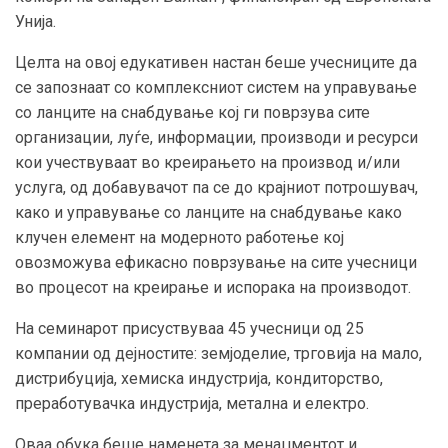
Унија.
Целта на овој едукативен настан беше учесниците да
се запознаат со комплексниот систем на управување
со ланците на снабдување кој ги поврзува сите
организации, луѓе, информации, производи и ресурси
кои учествуваат во креирањето на производ и/или
услуга, од добавувачот па се до крајниот потрошувач,
како и управување со ланците на снабдување како
клучен елемент на модерното работење кој
овозможува ефикасно поврзување на сите учесници
во процесот на креирање и испорака на производот.
На семинарот присуствуваа 45 учесници од 25
компании од дејностите: земјоделие, трговија на мало,
дистрибуција, хемиска индустрија, кондиторство,
преработувачка индустрија, метална и електро.
Оваа обука беше наменета за менаџментот и