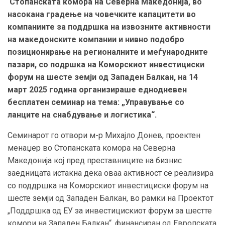
Стопанската комора на Северна Македонија, во
насока
на градење на човечките капацитети во
компаниите за поддршка на извозните активности
на македонските компании и нивно подобро
позиционирање на регионалните и меѓународните
пазари, со подршка на Коморскиот инвестициски
форум на шесте земји од Западен Балкан, на 14
март 2025 година организираше еднодневен
бесплатен семинар на тема: „Управување со
ланците на снабдување и логистика“.
Семинарот го отвори м-р Михајло Донев, проектен
менаџер во Стопанската комора на Северна
Македонија кој пред преставниците на бизнис
заедницата истакна дека оваа активност се реализира
со поддршка на Коморскиот инвестициски форум на
шесте земји од Западен Балкан, во рамки на Проектот
„Поддршка од ЕУ за инвестицискиот форум за шестте
комори на Западен Балкан“, финансиран од Европската