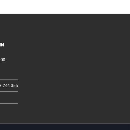
ии
000
3 244 055