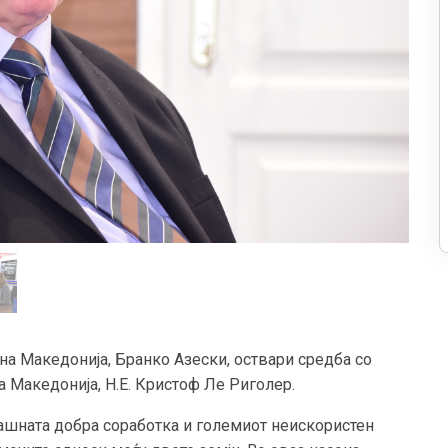
на Македонија, Бранко Азески, оствари средба со
 Македонија, Н.Е. Кристоф Ле Риголер.
ашната добра соработка и големиот неискористен