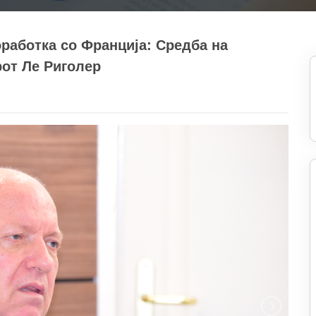
работка со Франција: Средба на
рот Ле Риголер