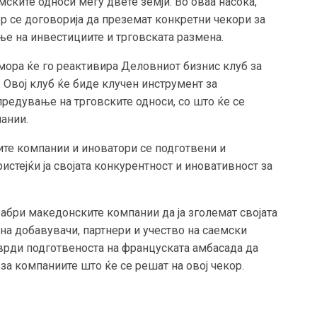
ските односи меѓу двете земји. Во оваа насока,
р се договорија да преземат конкретни чекори за
е на инвестициите и трговската размена.
омора ќе го реактивира Деловниот бизнис клуб за
 Овој клуб ќе биде клучен инструмент за
редување на трговските односи, со што ќе се
ании.
те компании и иноватори се подготвени и
истејќи ја својата конкурентност и иновативност за
рабри македонските компании да ја зголемат својата
на добавувачи, партнери и учество на саемски
врди подготвеноста на француската амбасада да
а компаниите што ќе се решат на овој чекор.