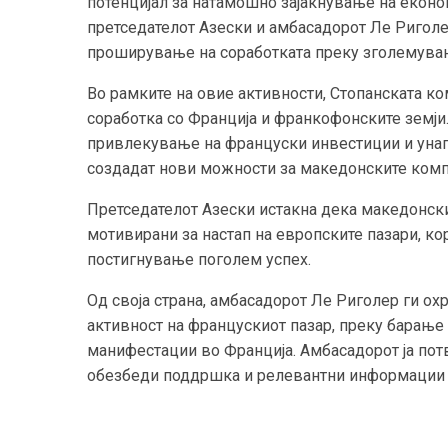
потенцијал за натамошно зајакнување на економ
претседателот Азески и амбасадорот Ле Риголе
проширување на соработката преку зголемувањ
Во рамките на овие активности, Стопанската к
соработка со Франција и франкофонските земји.
привлекување на француски инвестиции и унап
создадат нови можности за македонските комп
Претседателот Азески истакна дека македонски
мотивирани за настап на европските пазари, кор
постигнување поголем успех.
Од своја страна, амбасадорот Ле Риголер ги ох
активност на францускиот пазар, преку барање 
манифестации во Франција. Амбасадорот ја пот
обезбеди поддршка и релевантни информации з