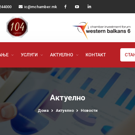
244000
ic@mchamber.mk
РАЊЕ
УСЛУГИ
АКТУЕЛНО
КОНТАКТ
СТА
Актуелно
Дома
Актуелно
Новости