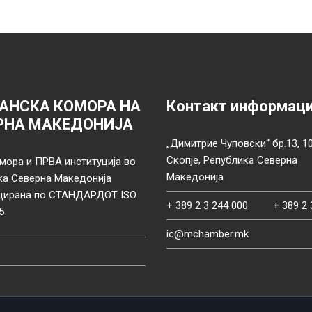
АНСКА КОМОРА НА
Контакт информац
РНА МАКЕДОНИЈА
„Димитрие Чуповски“ бр.13, 1
Скопје, Република Северна
мора и ПРВА институција во
Македонија
ка Северна Македонија
цирана по СТАНДАРДОТ ISO
+ 389 2 3 244 000
+ 389 2 
5
ic@mchamber.mk