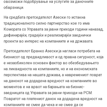
овозможи подобрување на услугите за даночните
обврзници.
На средбата претседателот Азески го истакна
традиционалното силно партнерство кое го има
Комората со Управата за јавни приходи години наназад,
дефинирајќи, градејќи и реализирајќи заеднички
проекти во интерес на компаниите и на државата.
Претседателот Бранко Азески ја нагласи потребата на
бизнисот од предвидливост и од правна сигурност, која
е незаобиколен основен фактор во обезбедувањето
на ликвидноста на компаниите, но и на економската
перспектива на нашата држава, а навремениот поврат
на данокот на додадена вредност на компаниите во
моментов е на врвот на барањата на бизнис-
заедницата од Управата за јавни приходи на РСМ.
Повратот на платениот данок на додадена вредност на
компаниите не смее да чека и не смее да се