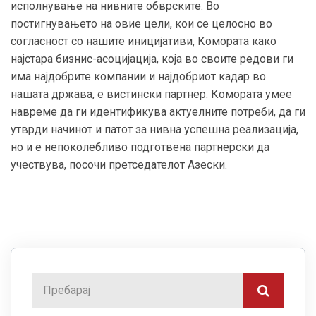
исполнување на нивните обврските. Во
постигнувањето на овие цели, кои се целосно во
согласност со нашите иницијативи, Комората како
најстара бизнис-асоцијација, која во своите редови ги
има најдобрите компании и најдобриот кадар во
нашата држава, е вистински партнер. Комората умее
навреме да ги идентификува актуелните потреби, да ги
утврди начинот и патот за нивна успешна реализација,
но и е непоколебливо подготвена партнерски да
учествува, посочи претседателот Азески.