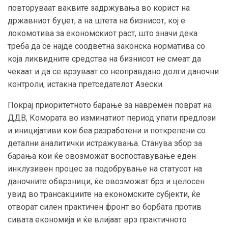
повторуваат ваквите задржувања во корист на
државниот буџет, а на штета на бизнисот, кој е
локомотива за економскиот раст, што значи дека
треба да се најде соодветна законска норматива со
која ликвидните средства на бизнисот не смеат да
чекаат и да се врзуваат со неоправдано долги даночни
контроли, истакна претседателот Азески.
Покрај приоритетното барање за навремен поврат на
ДДВ, Комората во изминатиот период упати предлози
и иницијативи кои беа разработени и поткрепени со
детални аналитички истражувања. Станува збор за
барања кои ќе овозможат воспоставување еден
инклузивен процес за подобрување на статусот на
даночните обврзници, ќе овозможат брз и целосен
увид во трансакциите на економските субјекти, ќе
отворат силен практичен фронт во борбата против
сивата економија и ќе влијаат врз практичното