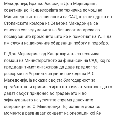
Македонија, Бранко Азески, и Дон Мејнваринг,
советник во Канцеларијата за техничка помош на
Министерството за финансии на САД, која се одржа во
Стопанската комора на Северна Македонија, се
изнесоа согледувањата на бизнисот во врска со
посакуваните промените што ќе и помогнат на УЈП да
им служи на даночните обврзници побргу и подобро.
Г. Дон Мејнваринг од Канцеларијата за техничка
помош на Министерството за финансии на САД, кој го
предводи тимот ангажиран да даде предлог за
реформи на Управата за јавни приходи на Р. С.
Македонија, ја искажа својата благодарност за
средбата, но и привилегијата што имаат можност да го
дадат својот придонес во градењето и во
зајакнувањето на услугите спрема даночните
обврзници во С. Македонија. Тој истакна дека во
моментов развиваат концепт на операции кој ќе