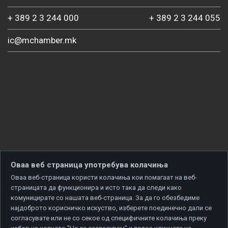
+ 389 2 3 244 000
+ 389 2 3 244 055
ic@mchamber.mk
Оваа веб страница употребува колачиња
Оваа веб-страница користи колачиња кои помагаат на веб-
страницата да функционира и исто така да следи како
комуницирате со нашата веб-страница. За да го обезбедиме
најдоброто корисничко искуство, изберете поединечно дали се
согласувате или не со секое од специфичните колачиња преку