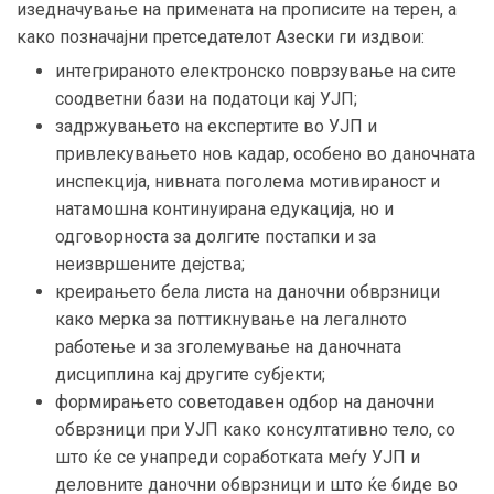
изедначување на примената на прописите на терен, а
како позначајни претседателот Азески ги издвои:
интегрираното електронско поврзување на сите
соодветни бази на податоци кај УЈП;
задржувањето на експертите во УЈП и
привлекувањето нов кадар, особено во даночната
инспекција, нивната поголема мотивираност и
натамошна континуирана едукација, но и
одговорноста за долгите постапки и за
неизвршените дејства;
креирањето бела листа на даночни обврзници
како мерка за поттикнување на легалното
работење и за зголемување на даночната
дисциплина кај другите субјекти;
формирањето советодавен одбор на даночни
обврзници при УЈП како консултативно тело, со
што ќе се унапреди соработката меѓу УЈП и
деловните даночни обврзници и што ќе биде во