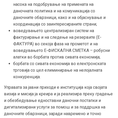
насока на подобрување на примената на
даночната политика и на комуникација со
даночните обврзници, како и на објаснување и
координација со заинтересираните страни;
воведувањето централизиран систем на
фактурирање и на следење на резервите (Е-
ФАКТУРА) во секоја фаза на прометот и на
воведувањето Е-ФИСКАЛНА СМЕТКА – робусни
алатки во борбата против сивата економија;
борбата со сивата економија во електронската
трговија со цел елиминирање на нелојалната
конкуренција.
Управата за јавни приходи е институција која својата
визија и мисија ја креира и ја реализира преку градење
и обезбедување едноставни даночни постапки и
дигитализирани услуги за помош и за поддршка на
даночните обврзници, заради навремено и точно