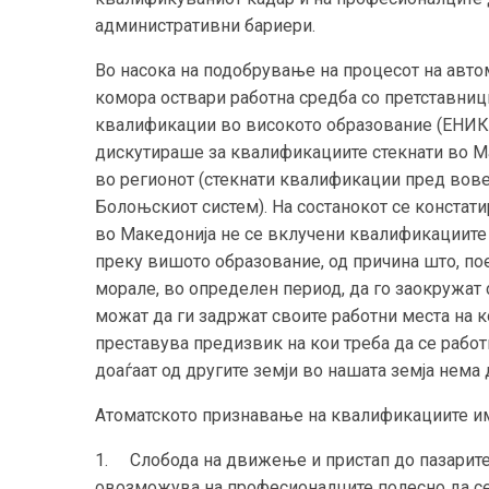
административни бариери.
Во насока на подобрување на процесот на авт
комора оствари работна средба со претставни
квалификации во високото образование (ЕНИК ц
дискутираше за квалификациите стекнати во М
во регионот (стекнати квалификации пред вов
Болоњскиот систем). На состанокот се конста
во Македонија не се вклучени квалификациите
преку вишото образование, од причина што, п
морале, во определен период, да го заокружат
можат да ги задржат своите работни места на 
преставува предизвик на кои треба да се рабо
доаѓаат од другите земји во нашата земја нема 
Атоматското признавање на квалификациите им
1.
Слобода на движење и пристап до пазарите
овозможува на професионалците полесно да се 