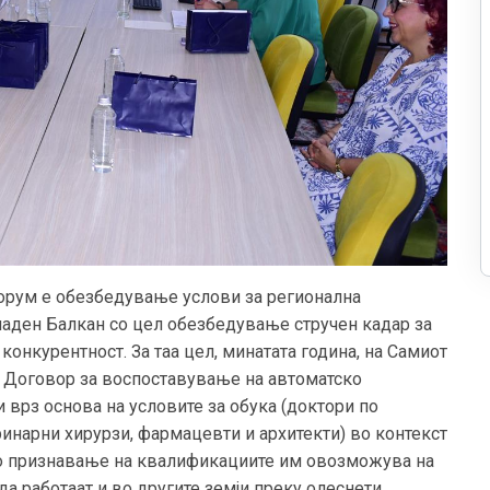
орум е обезбедување услови за регионална
ападен Балкан со цел обезбедување стручен кадар за
онкурентност. За таа цел, минатата година, на Самиот
а
Договор
за
воспостав
ување
на
автоматско
врз основа на условите за обука
(доктори по
инарни хирурзи
,
фармацевти
и архитекти)
во контекст
ото признавање на квалификациите им овозможува на
а работаат и во другите земји преку олеснети