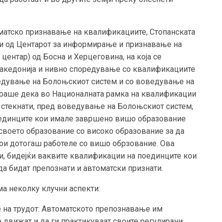
оматско признавање на квалификациите, Стопанската
ци од Центарот за информирање и признавање на
ентар) од Босна и Херцеговина, на која се
акедонија и нивно споредување со квалификациите
едување на Болоњскиот систем и со воведување на
тираше дека во Националната рамка на квалификации
 стекнати, пред воведување на Болоњскиот систем,
оединците кои имале завршено вишо образование
 своето образование со високо образование за да
кои дотогаш работеле со вишо обрзование. Ова
ти, бидејќи ваквите квалификации на поединците кои
да бидат препознати и автоматски признати.
а неколку клучни аспекти:
 на трудот: Автоматското препознавање им
движат и да ги практикуваат своите регулирани