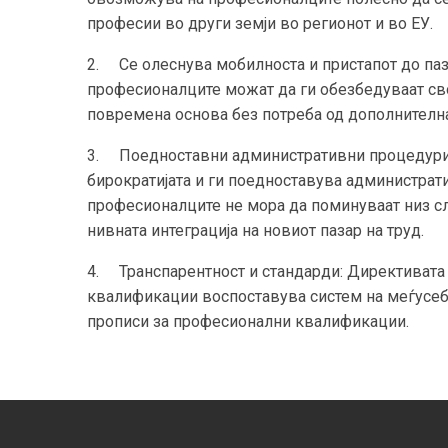
професии во други земји во регионот и во ЕУ.
2.
Се олеснува мобилноста и пристапот до па
професионалците можат да ги обезбедуваат сво
повремена основа без потреба од дополнителн
3.
Поедноставни административни процедури:
бирократијата и ги поедноставува администрат
професионалците не мора да поминуваат низ с
нивната интеграција на новиот пазар на труд.
4.
Транспарентност и стандарди: Директиват
квалификации воспоставува систем на меѓусеб
прописи за професионални квалификации.