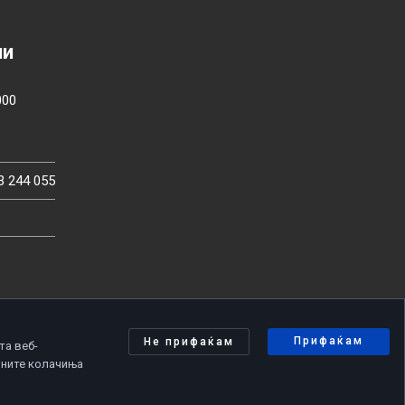
ии
000
3 244 055
Прифаќам
Не прифаќам
та веб-
чните колачиња
олитика за приватност
|
Политика за колачиња