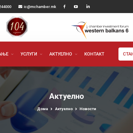
244000
ic@mchamber.mk
РАЊЕ
УСЛУГИ
АКТУЕЛНО
КОНТАКТ
СТА
Актуелно
Дома
Актуелно
Новости