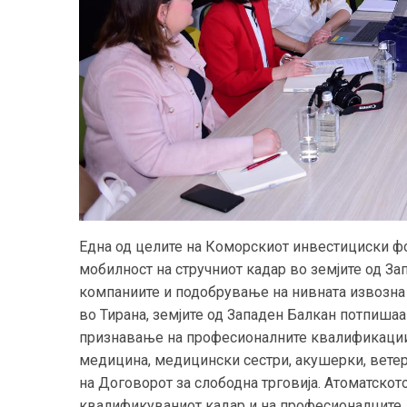
Една од целите на Коморскиот инвестициски ф
мобилност
на стручниот кадар во земјите од З
компаниите и подобрување на нивната извозна к
во Тирана, земјите од Западен Балкан потпиша
признавање на професионалните квалификации 
медицина,
медицински сестри, акушерки
,
ветер
на Договорот за слободна трговија. Атоматск
квалификуваниот кадар и на професионалците д