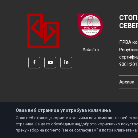
СТОП
СЕВЕ
ПРВА ко
#abs1m
Републи
сертифи
9001:201
Архива
Оваа веб страница употребува колачиња
Оваа веб-страница користи колачиња кои помагаат на веб-стра
страница. За да го обезбедиме најдоброто корисничко искуство
Copyright © 2026 Developed by
Unet
. All rights reserve
преку избор на копчето "Не се согласувам" и потоа кликнете на