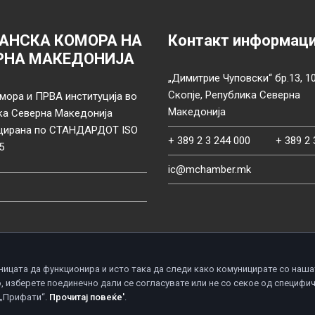
АНСКА КОМОРА НА
Контакт информац
РНА МАКЕДОНИЈА
„Димитрие Чуповски“ бр.13, 1
Скопје, Република Северна
мора и ПРВА институција во
Македонија
ка Северна Македонија
цирана по СТАНДАРДОТ ISO
+ 389 2 3 244 000
+ 389 2 
5
ic@mchamber.mk
ницата да функционира и исто така да следи како комуницирате со наша
, изберете поединечно дали се согласувате или не со секое од специфи
d.
П
 „Прифати“.
Прочитај повеќе'
.