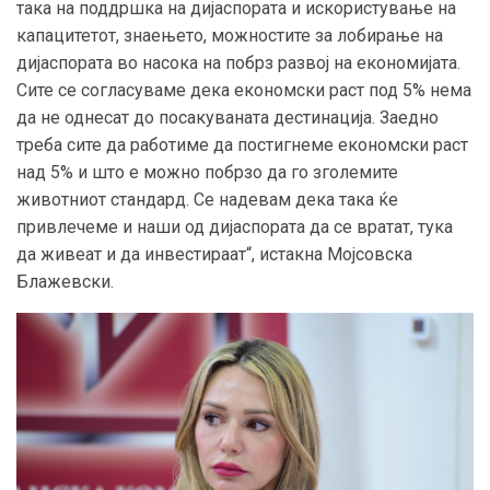
така на поддршка на дијаспората и искористување на
капацитетот, знаењето, можностите за лобирање на
дијаспората во насока на побрз развој на економијата.
Сите се согласуваме дека економски раст под 5% нема
да не однесат до посакуваната дестинација. Заедно
треба сите да работиме да постигнеме економски раст
над 5% и што е можно побрзо да го зголемите
животниот стандард. Се надевам дека така ќе
привлечеме и наши од дијаспората да се вратат, тука
да живеат и да инвестираат“, истакна Мојсовска
Блажевски.