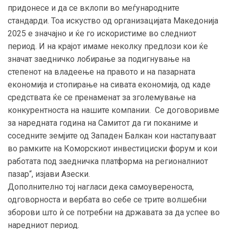
придонесе и да се вклопи во меѓународните
стандарди. Тоа искуство од организацијата Македонија
2025 е значајно и ќе го искористиме во следниот
период. И на крајот имаме неколку предлози кои ќе
значат заедничко лобирање за подигнување на
степенот на владеење на правото и на пазарната
економија и стопирање на сивата економија, од каде
средствата ќе се пренаменат за зголемување на
конкурентноста на нашите компании. Се договоривме
за наредната година на Самитот да ги поканиме и
соседните земјите од Западен Балкан кои настапуваат
во рамките на Коморскиот инвестициски форум и кои
работата под заедничка платформа на регионалниот
пазар“, изјави Азески.
Дополнително тој нагласи дека самоувереноста,
одговорноста и вербата во себе се трите волшебни
зборови што ѝ се потребни на државата за да успее во
наредниот период.