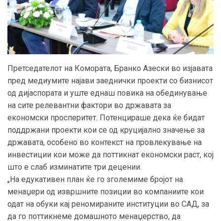
Претседателот на Комората, Бранко Азески во изјавата
пред медиумите најави заеднички проекти со бизнисот
од дијаспората и уште еднаш повика на обединување
на сите релевантни фактори во државата за
економски просперитет. Потенцираше дека ќе бидат
поддржани проекти кои се од круцијално значење за
државата, особено во контекст на провлекување на
инвестиции кои може да поттикнат економски раст, кој
што е слаб изминатите три децении.
„На едукативен план ќе го зголемиме бројот на
менаџери од извршните позиции во компаниите кои
одат на обуки кај реномираните институции во САД, за
да го поттикнеме домашното менаџерство, да