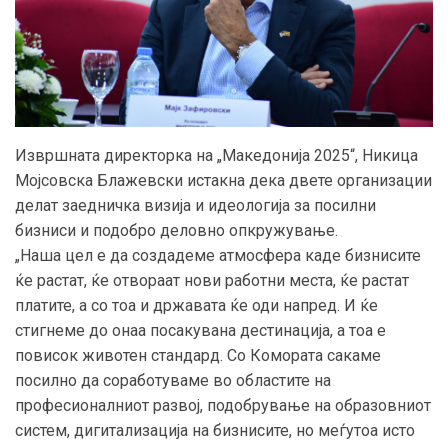
Извршната директорка на „Македонија 2025“, Никица
Мојсовска Блажевски истакна дека двете организации
делат заедничка визија и идеологија за посилни
бизниси и подобро деловно опкружување.
„Наша цел е да создадеме атмосфера каде бизнисите
ќе растат, ќе отвораат нови работни места, ќе растат
платите, а со тоа и државата ќе оди напред. И ќе
стигнеме до онаа посакувана дестинација, а тоа е
повисок животен стандард. Со Комората сакаме
посилно да соработуваме во областите на
професионалниот развој, подобрување на образовниот
систем, дигитализација на бизнисите, но меѓутоа исто