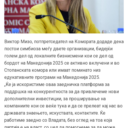
Виктор Мизо, потпретседател на Комората додаде дека
постои симбиоза меѓу двете организации, бидејќи
голем дел од локалните бизнисмени кои се дел од
бордот на Македонија 2025 се активно вклучени и во
Стопанската комора или имаат поминато низ
едукативните програми на Македонија 2025.
„Ќе ја искористиме оваа заедничка платформа за
поддршка на конкурентноста за да привлечеме нови
дополнителни инвестиции, за проширување на
компаниите кои се веќе тука и да се прелеат кај нас во
државата знаењето, искуствата, контактите. Ќе
работиме заедно со Владата, без оглед на тоа која
партија е на власт, со цел да помогнеме за да може