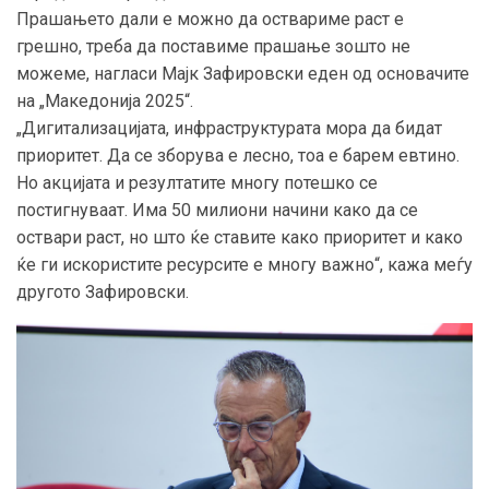
Прашањето дали е можно да оствариме раст е
грешно, треба да поставиме прашање зошто не
можеме, нагласи Мајк Зафировски еден од основачите
на „Македонија 2025“.
„Дигитализацијата, инфраструктурата мора да бидат
приоритет. Да се зборува е лесно, тоа е барем евтино.
Но акцијата и резултатите многу потешко се
постигнуваат. Има 50 милиони начини како да се
оствари раст, но што ќе ставите како приоритет и како
ќе ги искористите ресурсите е многу важно“, кажа меѓу
другото Зафировски.