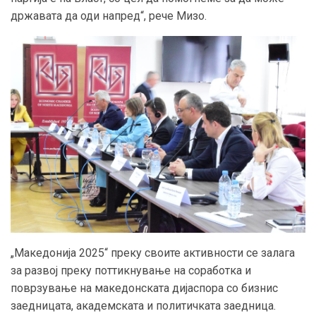
државата да оди напред“, рече Мизо.
„Македонија 2025“ преку своите активности се залага
за развој преку поттикнување на соработка и
поврзување на македонската дијаспора со бизнис
заедницата, академската и политичката заедница.