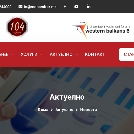
244000
ic@mchamber.mk
РАЊЕ
УСЛУГИ
АКТУЕЛНО
КОНТАКТ
СТА
Актуелно
Дома
Актуелно
Новости