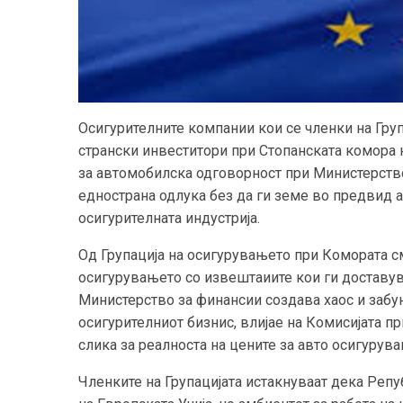
Осигурителните компании кои се членки на Груп
странски инвеститори при Стопанската комора 
за автомобилска одговорност при Министерство
еднострана одлука без да ги земе во предвид а
осигурителната индустрија.
Од Групација на осигурувањето при Комората см
осигурувањето со извештаиите кои ги доставув
Министерство за финансии создава хаос и забун
осигурителниот бизнис, влијае на Комисијата 
слика за реалноста на цените за авто осигурува
Членките на Групацијата истакнуваат дека Реп