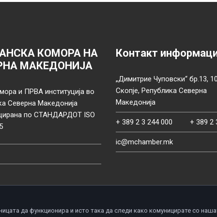
АНСКА КОМОРА НА
Контакт информац
РНА МАКЕДОНИЈА
„Димитрие Чуповски“ бр.13, 1
Скопје, Република Северна
мора и ПРВА институција во
Македонија
ка Северна Македонија
цирана по СТАНДАРДОТ ISO
+ 389 2 3 244 000
+ 389 2 
5
ic@mchamber.mk
ницата да функционира и исто така да следи како комуницирате со наша