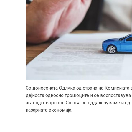
Со донесената Одлука од страна на Комисијата
дејноста односно трошоците и се воспоставува
автоодговорност. Со ова се оддалечуваме и од 
пазарната економија.