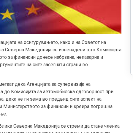
ацијата на осигурувањето, како и на Советот на
на Северна Македонија се изненадени што Комисијата
то за финансии донесе избрзана, непазарна и
ргументите на сите засегнати страни во
етаат дека Агенцијата за супервизија на
а до Комисијата за автомобилска одговорност при
а, дека не ги зема во предвид сите аспект на
при Министерството за финансии и креира погрешна
ње.
ублика Северна Македонија се стреми да стане членка