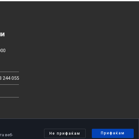
ии
000
3 244 055
Прифаќам
Не прифаќам
та веб-