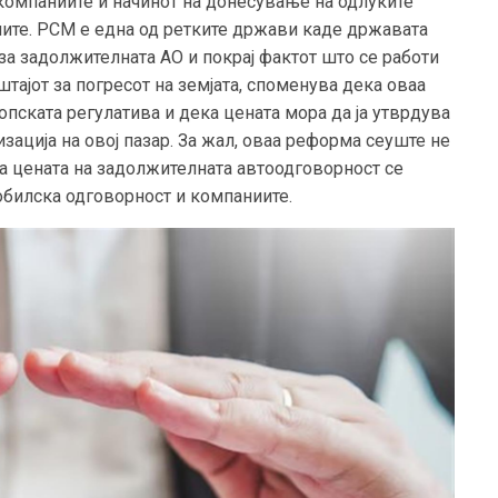
а компаниите и начинот на донесување на одлуките
ите. РСМ е една од ретките држави каде државата
за задолжителната АО и покрај фактот што се работи
штајот за погресот на земјата, споменува дека оваа
пската регулатива и дека цената мора да ја утврдува
зација на овој пазар. За жал, оваа реформа сеуште не
на цената на задолжителната автоодговорност се
обилска одговорност и компаниите.