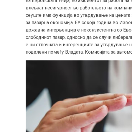
на Европската Унија, но амбиентот за работа н
влеваат несигурност во работењето на компани
сеуште има функција во утврдување на цената 
за пазарна економија. ЕУ секоја година во Изве
државна интервенција е неконзистентна со Евро
слободниот пазар, односно да се случи либерали
е ни отпочната и ингеренциите за утврдување 
поделени помеѓу Владата, Комисијата за автом