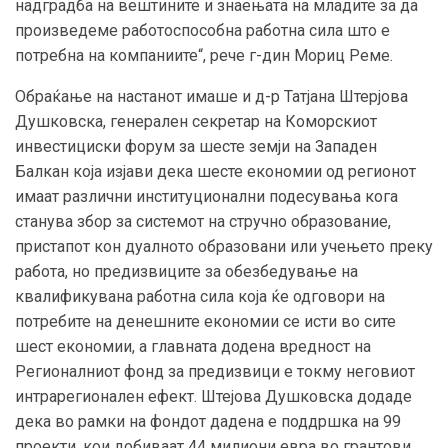
надградба на вештините и знаењата на младите за да
произведеме работоспособна работна сила што е
потребна на компаниите“, рече г-дин Мориц Реме.
Обраќање на настанот имаше и д-р Татјана Штерјова
Душковска, генерален секретар на Коморскиот
инвестициски форум за шесте земји на Западен
Балкан која изјави дека шесте економии од регионот
имаат различни институционални подесувања кога
станува збор за системот на стручно образование,
пристапот кон дуалното образовани или учењето преку
работа, но предизвиците за обезбедување на
квалификувана работна сила која ќе одговори на
потребите на денешните економии се исти во сите
шест економии, а главната додена вредност на
Регионалниот фонд за предизвици е токму неговиот
интрарегионален ефект. Штејова Душковска додаде
дека во рамки на фондот дадена е поддршка на 99
проекти, кои добиваат 44 милиони евра во грантови,