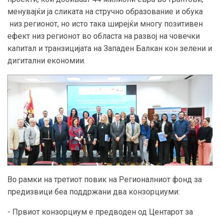
менувајќи ја сликата на стручно образование и обука
низ регионот, но исто така ширејќи многу позитивен
ефект низ регионот во областа на развој на човечки
капитал и транзицијата на Западен Балкан кон зелени и
дигитални економии.
Во рамки на третиот повик на Регионалниот фонд за
предизвици беа поддржани два конзорциуми:
- Првиот конзорциум е предводен од Центарот за