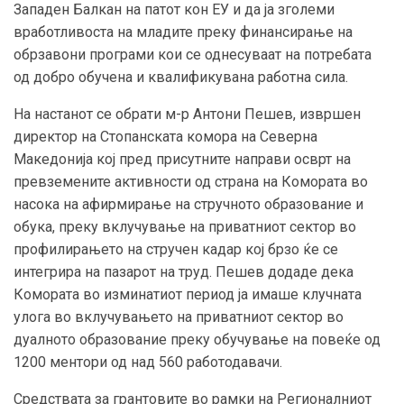
Западен Балкан на патот кон ЕУ и да ја зголеми
вработливоста на младите преку финансирање на
обрзавони програми кои се однесуваат на потребата
од добро обучена и квалификувана работна сила.
На настанот се обрати м-р Антони Пешев, извршен
директор на Стопанската комора на Северна
Македонија кој пред присутните направи осврт на
превземените активности од страна на Комората во
насока на афирмирање на стручното образование и
обука, преку вклучување на приватниот сектор во
профилирањето на стручен кадар кој брзо ќе се
интегрира на пазарот на труд. Пешев додаде дека
Комората во изминатиот период ја имаше клучната
улога во вклучувањето на приватниот сектор во
дуалното образование преку обучување на повеќе од
1200 ментори од над 560 работодавачи.
Средствата за грантовите во рамки на Регионалниот