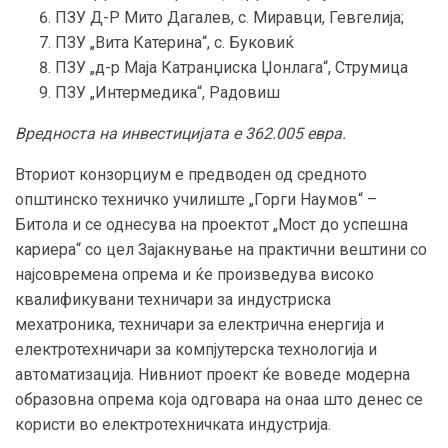
ПЗУ Д-Р Мито Дагалев, с. Миравци, Гевгелија;
ПЗУ „Вита Катерина“, с. Буковиќ
ПЗУ „д-р Маја Катранџиска Џонлага“, Струмица
ПЗУ „Интермедика“, Радовиш
Вредноста на инвестицијата е 362.005 евра.
Вториот конзорциум е предводен од средното
општинско техничко училиште „Горги Наумов“ –
Битола и се однесува на проектот „Мост до успешна
кариера“ со цел Зајакнување на практични вештини со
најсовремена опрема и ќе произведува високо
квалификувани техничари за индустриска
мехатроника, техничари за електрична енергија и
електротехничари за компјутерска технологија и
автоматизација. Нивниот проект ќе воведе модерна
образовна опрема која одговара на онаа што денес се
користи во електротехничката индустрија.