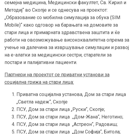
семејна медицина, Медицински факултет, Св. Кирил и
Методиј“ во Скопје и се однесува на проектот:
„Образование со мобилна симулација за обука (SIM
Mobile)“ како одговор на барањата на домовите за
стари лица и примарната здравствена заштита и ќе
работи на овозможување висококвалитетна опрема за
учење на далечина за извршување симулации и развој
на е-алатки за медицински сестри, старатели за
постари и палијативни пациенти.
Партнери на проектот се приватни установи за
социјална грижа на стари лица:
Приватна социјална установа, Дом за стари лица
„Светла надеж“, Скопје
ПСУ, Дом за стари лица „Руски“, Скопје;
ПСУ, Дом за стари лица ,,Дом-Жана“, Неготино;
ПСУ, Дом за стари лица „Астреон“, Радовиш;
ПСУ, Дом за стари лица „Дом Софија“, Битола;