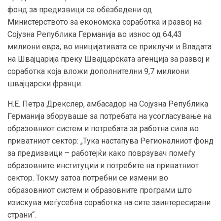
фонд за предизвици се обезбедени од
Министерството за економска соработка и развој на
Сојузна Република Германија во износ од 64,43
милиони евра, во иницијативата се приклучи и Владата
на Швајцарија преку Швајцарската агенција за развој и
соработка која вложи дополнителни 9,7 милиони
швајцарски франци.
Н.Е. Петра Дрекслер, амбасадор на Сојузна Република
Германија зборуваше за потребата на усогласување на
образовниот систем и потребата за работна сила во
приватниот сектор: „Тука настапува Регионалниот фонд
за предизвици – работејќи како поврзувач помеѓу
образовните институции и потребите на приватниот
сектор. Токму затоа потребни се измени во
образовниот систем и образовните програми што
изискува меѓусебна соработка на сите заинтересирани
страни“.