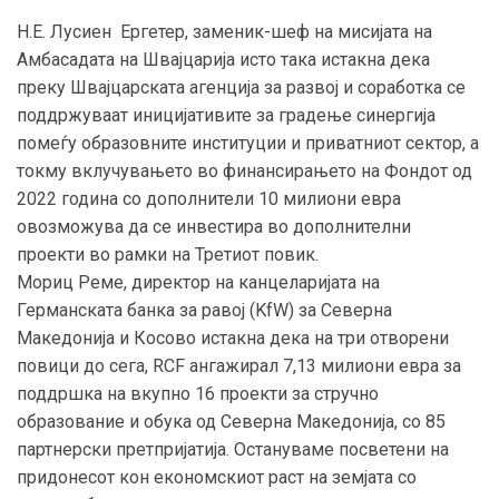
Н.Е. Лусиен Ергетер, заменик-шеф на мисијата на
Амбасадата на Швајцарија исто така истакна дека
преку Швајцарската агенција за развој и соработка се
поддржуваат иницијативите за градење синергија
помеѓу образовните институции и приватниот сектор, а
токму вклучувањето во финансирањето на Фондот од
2022 година со дополнители 10 милиони евра
овозможува да се инвестира во дополнителни
проекти во рамки на Третиот повик.
Мориц Реме, директор на канцеларијата на
Германската банка за равој (KfW) за Северна
Македонија и Косово истакна дека на три отворени
повици до сега, RCF ангажирал 7,13 милиони евра за
поддршка на вкупно 16 проекти за стручно
образование и обука од Северна Македонија, со 85
партнерски претпријатија. Остануваме посветени на
придонесот кон економскиот раст на земјата со