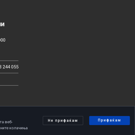
ии
000
3 244 055
Прифаќам
Не прифаќам
та веб-
чните колачиња
олитика за приватност
|
Политика за колачиња