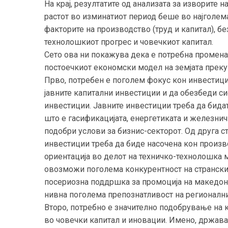
На крај, резултатите од анализата за изворите 
растот во изминатиот период беше во најголема
факторите на производство (труд и капитал), б
технолошкиот прогрес и човечкиот капитал.
Сето ова ни покажува дека е потребна промена 
постоечкиот економски модел на земјата прек
Прво, потребен е поголем фокус кон инвестици
јавните капитални инвестиции и да обезбеди с
инвестиции. Јавните инвестиции треба да бида
што е гасификацијата, енергетиката и железнич
подобри услови за бизнис-секторот. Од друга с
инвестиции треба да биде насочена кон произ
ориентација во делот на техничко-технолошка 
овозможи поголема конкурентност на странскит
посериозна поддршка за промоција на македон
нивна поголема препознатливост на регионални
Второ, потребно е значително подобрување на 
во човечки капитал и иновации. Имено, држават