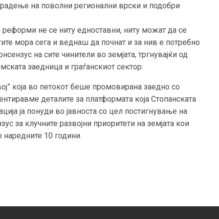
 градење на поволни регионални врски и подобри
 реформи не се ниту едноставни, ниту можат да се
тите мора сега и веднаш да почнат и за нив е потребно
сензус на сите чинители во земјата, тргнувајќи од
емската заедница и граѓанскиот сектор.
вој” која во петокот беше промовирана заедно со
ентиравме деталите за платформата која Стопанската
ација ја понуди во јавноста со цел постигнување на
ус за клучните развојни приоритети на земјата кои
 наредните 10 години.