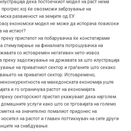
 илустрација дека постоечкиот модел на раст нема
 прогрес кој ќе овозможи забрзување на
омска развиеност на земјите од ЕУ.
 овој економски модел не може да испорача повисоки
а на истиот?
т преку пристапот на побарувачка ќе констатираме
 на стимулирање на финалната потрошувачка на
ржавата со истовремен негативен нето-извоз.
а преку задолжување на државата за што илустрација
жување на приватниот сектор и граѓаните што секако
увањето на приватиот сектор. Истовремено,
а неконкурентноста на македонската економија уште
ата и го ограничува растот на економијата.
 преку секторскиот пристап укажуваат дека најголем
 домашните услуги како што се трговијата на големо
а сметка на значително помалиот придонес на
 носител на растот и главен поттикнувач на сите други
анците на снабдување.