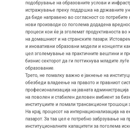
подобрување на образовните услови и инфрастр
истражување преку поддршка на државните уни
да биде направено во согласност со потребите 
нови производи со поголема додадена вредно
процеси кои ќе ја зголемат продуктивноста во
на домашниот и на странските пазари. Истовре
и иновативни образовни модели и концепти как
цел зголемување на практичните вештини и пр
бизнис секторот да ги поттикнува младите луѓ
образование.
Трето, не помалку важно е јакнење на институ
обезбеди владеење на правото и правниот систе
професионализација на јавната администрација 
на поволен и стабилен деловен амбиент за биз
институциите и помали трансакциони трошоци з
На крај, процесот на интернационализација на 
пазарот. За таа цел е потребно забрзување на п
институционалните капацитети за поголема иск