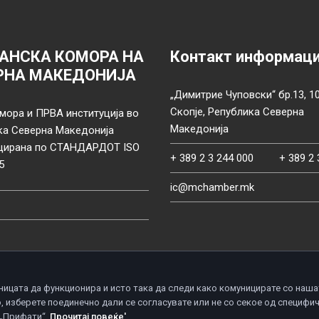
АНСКА КОМОРА НА
Контакт информац
РНА МАКЕДОНИЈА
„Димитрие Чуповски“ бр.13, 1
Скопје, Република Северна
мора и ПРВА институција во
Македонија
ка Северна Македонија
цирана по СТАНДАРДОТ ISO
+ 389 2 3 244 000
+ 389 2 
5
ic@mchamber.mk
ницата да функционира и исто така да следи како комуницирате со наша
, изберете поединечно дали се согласувате или не со секое од специфи
d.
П
 „Прифати“.
Прочитај повеќе'
.