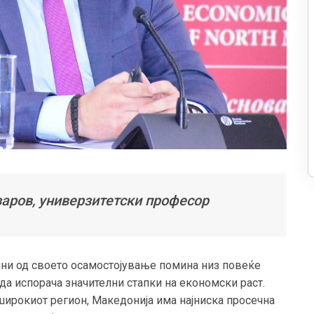
аров, универзитетски професор
ини од своето осамостојување помина низ повеќе
 да испорача значителни стапки на економски раст.
широкиот регион, Македонија има најниска просечна