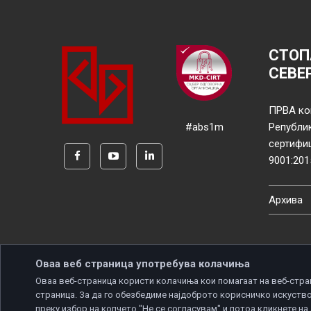
СТОП
СЕВЕ
ПРВА ко
#abs1m
Републи
сертифи
9001:201
Архива
Оваа веб страница употребува колачиња
Оваа веб-страница користи колачиња кои помагаат на веб-стра
страница. За да го обезбедиме најдоброто корисничко искуство
Copyright © 2026 Developed by
Unet
. All rights reserve
преку избор на копчето "Не се согласувам" и потоа кликнете на