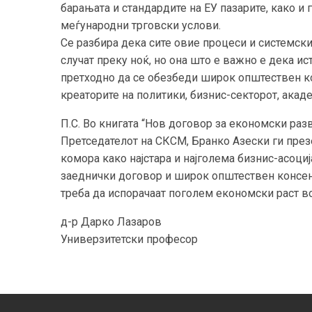
барањата и стандардите на ЕУ пазарите, како и
меѓународни трговски услови.
Се разбира дека сите овие процеси и системски
случат преку ноќ, но она што е важно e дека ис
претходно да се обезбеди широк општествен кон
креаторите на политики, бизнис-секторот, акад
П.С. Во книгата “Нов договор за економски раз
Претседателот на СКСМ, Бранко Азески ги през
комора како најстара и најголема бизнис-асоциј
заеднички договор и широк општествен консенз
треба да испорачаат поголем економски раст во
д-р Дарко Лазаров
Универзитетски професор