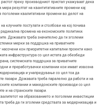
на растот преку производниот пристап укажуваат дека
 мера резултат на квантитативните промени кај
ез поголеми квалитативни промени во делот на
на клучните постулати и столбови на кој почива
у радикална промена на економските политики.
ите. Државата треба значително да ги зголеми
истемки мерки за поддршка на приватните
т насочени кон приоритетни капитални проекти како
ката инфраструктура со цел истата да обезбеди
трана, системската поддршка за приватните
водни и преработувачки компании кои имаат извозна
модернизација и унапредување со цел тоа да
е пазари. Државата треба паралелно да работи и на
ските компании и македонските производи со цел
те и на странските пазари.
квалитетот на образованието и поголеми инвестиции
а треба да ги зголеми средствата за модернизација и