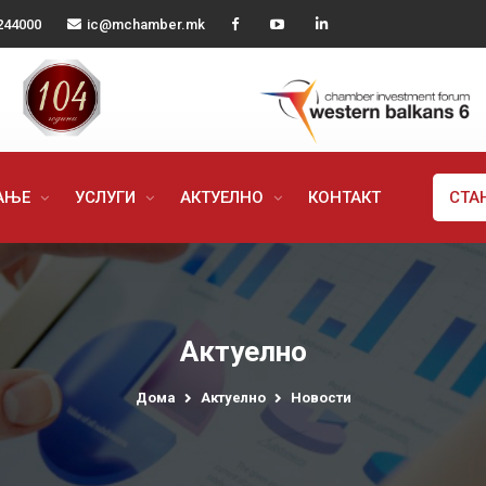
244000
ic@mchamber.mk
РАЊЕ
УСЛУГИ
АКТУЕЛНО
КОНТАКТ
СТА
Актуелно
Дома
Актуелно
Новости