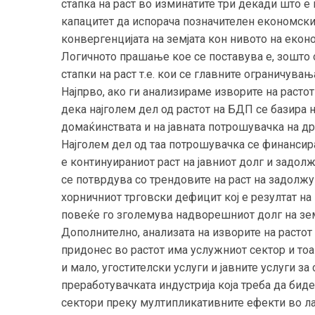
стапка на раст во изминатите три декади што е
капацитет да испорача позначителен економски
конвергенцијата на земјата кон нивото на екон
Логичното прашање кое се поставува е, зошто
стапки на раст т.е. кои се главните ограничувањ
Најпрво, ако ги анализираме изворите на расто
дека најголем дел од растот на БДП се базира
домаќинствата и на јавната потрошувачка на д
Најголем дел од таа потрошувачка се финансир
е континуираниот раст на јавниот долг и задол
се потврдува со трендовите на раст на задолж
хорничниот трговски дефицит кој е резултат н
повеќе го зголемува надворешниот долг на земј
Дополнително, анализата на изворите на растот
придонес во растот има услужниот сектор и тоа
и мало, угостителски услуги и јавните услуги з
преработувачката индустрија која треба да биде
сектори преку мултипликативните ефекти во л