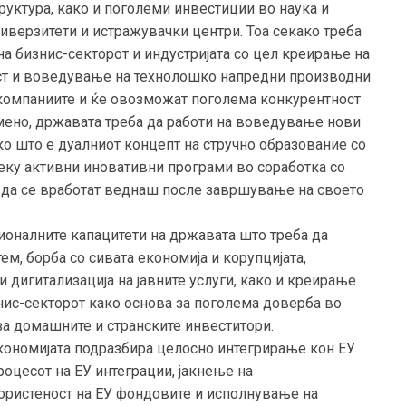
уктура, како и поголеми инвестиции во наука и
верзитети и истражувачки центри. Тоа секако треба
на бизнис-секторот и индустријата со цел креирање на
ст и воведување на технолошко напредни производни
 компаниите и ќе овозможат поголема конкурентност
мено, државата треба да работи на воведување нови
о што е дуалниот концепт на стручно образование со
еку активни иновативни програми во соработка со
е да се вработат веднаш после завршување на своето
ционалните капацитети на државата што треба да
м, борба со сивата економија и корупцијата,
и дигитализација на јавните услуги, како и креирање
нис-секторот како основа за поголема доверба во
а домашните и странските инвеститори.
економијата подразбира целосно интегрирање кон ЕУ
роцесот на ЕУ интеграции, јакнење на
ористеност на ЕУ фондовите и исполнување на