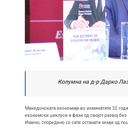
Колумна на д-р Дарко Лаз
Македонската економија во изминатите 32 год
економски циклуси и фази од својот развој без
Имено, споредено со сите останати земји од по