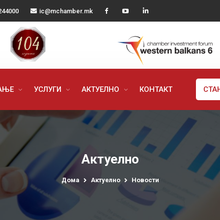
244000
ic@mchamber.mk
РАЊЕ
УСЛУГИ
АКТУЕЛНО
КОНТАКТ
СТА
Актуелно
Дома
Актуелно
Новости