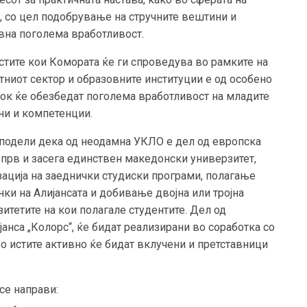
р, со цел подобрување на стручните вештини и
вна поголема вработливост.
стите кои Комората ќе ги спроведува во рамките на
тниот сектор и образовните институции е од особено
рок ќе обезбедат поголема вработливост на младите
ни и компетенции.
сподели дека од неодамна УКЛО е дел од европска
и прв и засега единствен македонски универзитет,
изација на заеднички студиски програми, полагање
ки на Алијансата и добивање двојна или тројна
итетите на кои полагале студентите. Дел од
јанса „Колорс“, ќе бидат реализирани во соработка со
о истите активно ќе бидат вклучени и претставници
се направи: