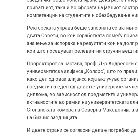
приватниот, така и во сферата на јавниот секто
компетенции на студентите и обезбедување ни
Ректорската управа беше запозната со активно
двата Совети, во кои соработката помеѓу прива
значење за испорака на резултати кои на долг 
кои што поседуваат релевантни стручни вешти
Проректорот за настава, проф. Д-р Андреески 
универзитетска алијанса „Колорс“, што го прав
како дел од оваа алијанса која вклучува орган
предмети на еден од деветте универзитети член
диплома, во зависност од предметите и универз
активностите во рамки на универзитетската али
Стопанската комора на Северна Македонија, а в
на бизнис заедницата.
И дветe страни се согласни дека е потребно да 