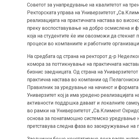
Советот за унапредување на квалитетот на трени
Ректорската управа на Универзитетот „Св.Клим
реализацијата на практичната настава во висо
преку воспоставување на добро осмислена и ф
која на студентите ќе им овозможи да стекнат
процеси во компаниите и работните организаци
На средбата од страна на ректорот д-р Неделк
комора за поттикнување на практичната настав
бизнис заедницата. Од страна на Универзитетот
практична настава во компании од Пелагонискио
Правилник за уредување на начинот и формата 
Универзитет кој ја има уредено реализацијата н
активности поддршка даваат и локалните самоу
во рамки на Универзитетот „Св.Климент Охридс
основа за понатамошно системско уредување на
претставува следна фаза во заокружување на 
Заеднички беше констатирано дека расте интере