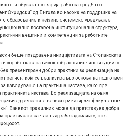
нгот и обуката, остварија работна средба со
ент Охридски“ од Битола во насока на поддршка на
кото образование и нејзино системско уредување
ункционално поставена институционална структура,
 практични вештини и компетенции за работните
и.
овски беше поздравена иницијативата на Стопанската
а и соработката на високообразовните институции со
 беа презентирани добри практики за реализација на
т регион, која се реализира врз основа на подготвен
за изведување на практична настава, како прв
а практичната настава. Во реализацијата на овие
прави од регионите во кои гравитираат факултетите
ки“. Ваквиот правилник може да претставува добра
 практичната настава кај работодавачите, што
процесот.
сот за практичната настава, како во сферата на