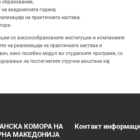
о образование;
 на академската година;
ализација на практичната настава;
тори.
ации со високообразовните институции и компаниите
е на реализација на практичната настава и
вач, како посебен модул во студиските програми, со
днување на постигнатите стручни вештини кај
АНСКА КОМОРА НА
Контакт информац
РНА МАКЕДОНИЈА