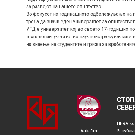
за развојот на нашето општество.
Во фокусот на годинашното одбележување на 
треба да значи еден универзитет за општествот
УГД е универзитет кој во своето 17-годишно п
технологии, учество во научноистражувачките 
на знаење на студентите и грижа за вработените
СТОП
СЕВЕ
ПРВА ко
#abs1m
Републи