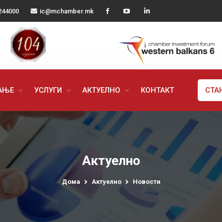
244000
ic@mchamber.mk
РАЊЕ
УСЛУГИ
АКТУЕЛНО
КОНТАКТ
СТА
Актуелно
Дома
Актуелно
Новости