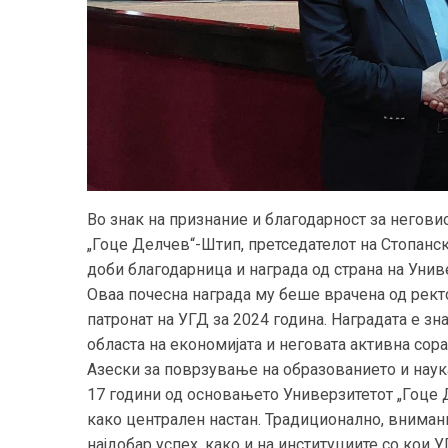
Во знак на признание и благодарност за негови
„Гоце Делчев“-Штип, претседателот на Стопанс
доби благодарница и награда од страна на Унив
Оваа почесна награда му беше врачена од ректо
патронат на УГД за 2024 година. Наградата е з
областа на економијата и неговата активна сора
Азески за поврзување на образованието и наука
17 години од основањето Универзитетот „Гоце 
како централен настан. Традиционално, внимани
најдобар успех, како и на институциите со кои