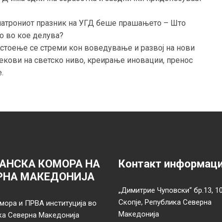
патрониот празник на УГД беше прашањето – Што
о во кое делува?
остоење се стреми кон воведување и развој на нови
текови на светско ниво, креирање иновации, пренос
.
АНСКА КОМОРА НА
Контакт информац
РНА МАКЕДОНИЈА
„Димитрие Чуповски“ бр.13, 1
Скопје, Република Северна
мора и ПРВА институција во
Македонија
ка Северна Македонија