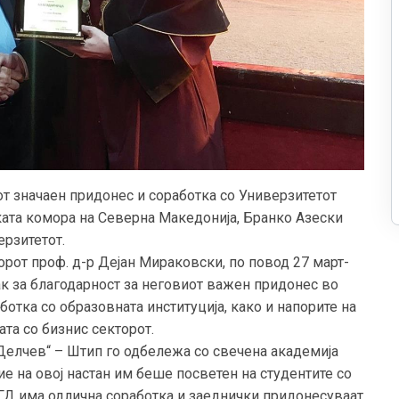
от значаен придонес и соработка со Универзитетот
ката комора на Северна Македонија, Бранко Азески
ерзитетот.
рот проф. д-р Дејан Мираковски, по повод 27 март-
нак за благодарност за неговиот важен придонес во
ботка со образовната институција, како и напорите на
та со бизнис секторот.
Делчев“ – Штип го одбележа со свечена академија
е на овој настан им беше посветен на студентите со
 УГД има одлична соработка и заеднички придонесуваат