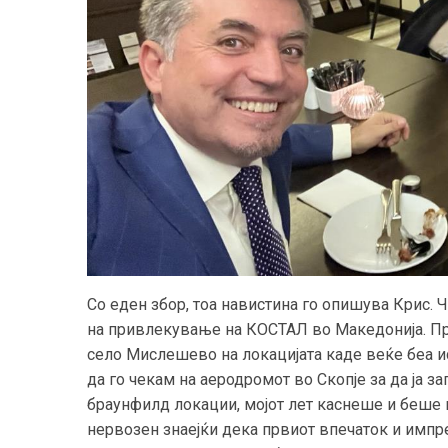
Со еден збор, тоа навистина го опишува Крис. 
на привлекување на КОСТАЛ во Македонија. Пр
село Мислешево на локацијата каде веќе беа и
да го чекам на аеродромот во Скопје за да ја з
браунфилд локации, мојот лет каснеше и беше 
нервозен знаејќи дека првиот впечаток и импре