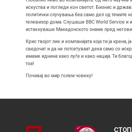
искуства и погледи кон светот. Бизнис и државна
политички случувања беа само дел од темите н
телевизор дома. Слушаше BBC World Service и и
истакнуваше Македонското знаме пред негов
Крис твојот лик и компанијата која ти ја крена, 
сведочат и да не потсетуваат дека само со иск
имаме иднина како луѓе и како нација. Ти благ
тоа!
Почивај во мир голем човеку!
СТОП