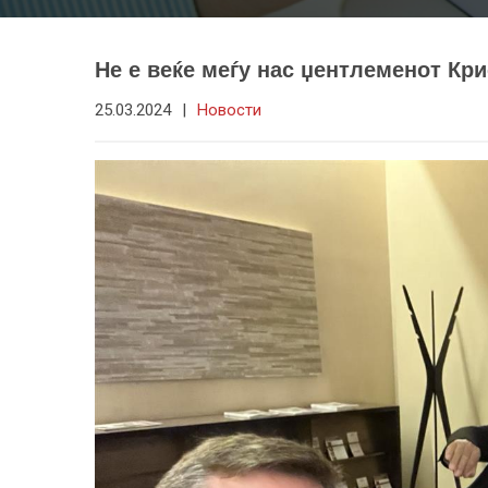
Не е веќе меѓу нас џентлеменот Кр
25.03.2024
|
Новости