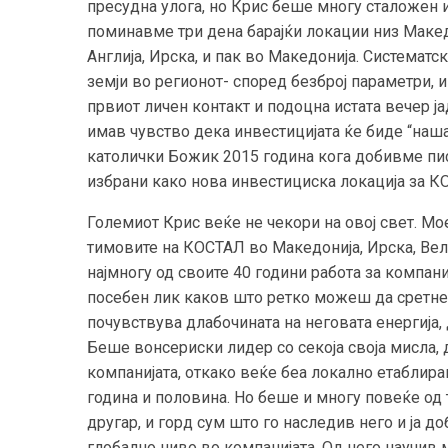
пресудна улога, но Крис беше многу сталожен и
поминавме три дена барајќи локации низ Македо
Англија, Ирска, и пак во Македонија. Системат
земји во регионот- според безброј параметри, 
првиот личен контакт и подоцна истата вечер ја
имав чувство дека инвестицијата ќе биде “наша
католички Божик 2015 година кога добивме пи
избрани како нова инвестициска локација за 
Големиот Крис веќе не чекори на овој свет. Мо
тимовите на КОСТАЛ во Македонија, Ирска, Вел
најмногу од своите 40 години работа за компан
посебен лик каков што ретко можеш да сретнеш
почувствува длабочината на неговата енергија, 
Беше вонсериски лидер со секоја своја мисла, 
компанијата, откако веќе беа локално етабли
година и половина. Но беше и многу повеќе од то
другар, и горд сум што го наследив него и ја 
глобално ниво во компанијата. Од него научив 