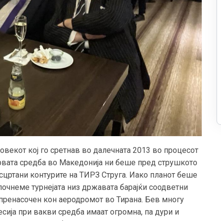
Човекот кој го сретнав во далечната 2013 во процесот
вата средба во Македонија ни беше пред струшкото
сцртани контурите на ТИРЗ Струга. Иако планот беше
апочнеме турнејата низ државата барајќи соодветни
пренасочен кон аеродромот во Тирана. Бев многу
сија при вакви средба имаат огромна, па дури и