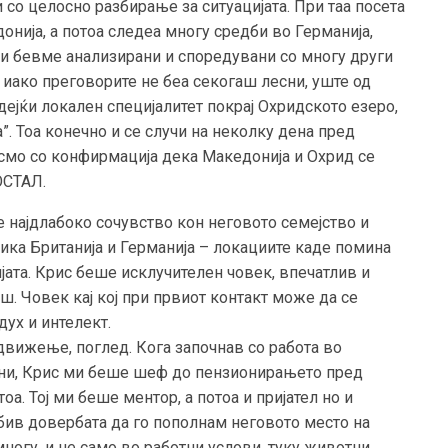
 со целосно разбирање за ситуацијата. При таа посета
нија, а потоа следеа многу средби во Германија,
ски бевме анализирани и споредувани со многу други
и иако преговорите не беа секогаш лесни, уште од
дејќи локален специјалитет покрај Охридското езеро,
”. Тоа конечно и се случи на неколку дена пред
смо со конфирмација дека Македонија и Охрид се
КОСТАЛ.
е најдлабоко сочувство кон неговото семејство и
ика Британија и Германија – локациите каде помина
ијата. Крис беше исклучителен човек, впечатлив и
. Човек кај кој при првиот контакт може да се
дух и интелект.
движење, поглед. Кога започнав со работа во
рани, Крис ми беше шеф до пензионирањето пред
а. Тој ми беше ментор, а потоа и пријател но и
добив довербата да го пополнам неговото место на
многу, и не само во работни услови, туку животни