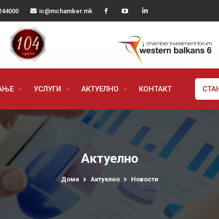
244000
ic@mchamber.mk
РАЊЕ
УСЛУГИ
АКТУЕЛНО
КОНТАКТ
СТА
Актуелно
Дома
Актуелно
Новости