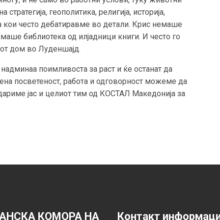
 стратегија, геополитика, религија, историја,
а кои често дебатиравме во детали. Крис немаше
маше библиотека од илјадници книги. И често го
иот дом во Луденшајд.
ја надминаа поимливоста за раст и ќе останат да
рена посветеност, работа и одговорност можеме да
одариме јас и целиот тим од КОСТАЛ Македонија за
АНСКА КОМОРА НА
Контакт информац