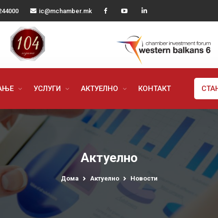
244000
ic@mchamber.mk
РАЊЕ
УСЛУГИ
АКТУЕЛНО
КОНТАКТ
СТА
Актуелно
Дома
Актуелно
Новости