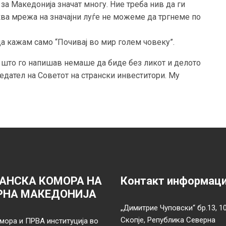
за Македонија значат многу. Ние треба нив да ги
ква мрежа на значајни луѓе не можеме да тргнеме по
а кажам само “Почивај во мир голем човеку”.
а што го напишав немаше да биде без ликот и делото
едател на Советот на странски инвеститори. Му
АНСКА КОМОРА НА
Контакт информац
РНА МАКЕДОНИЈА
„Димитрие Чуповски“ бр.13, 1
Скопје, Република Северна
мора и ПРВА институција во