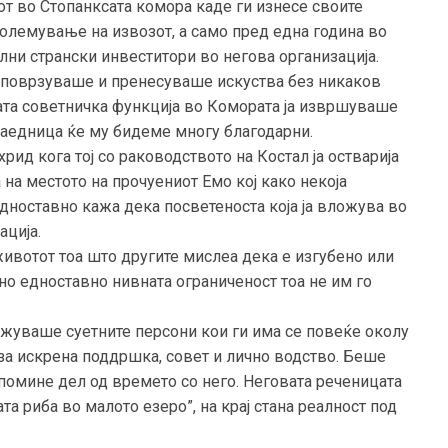
от во Стопанксата комора каде ги изнесе своите
големување на извозот, а само пред една година во
лни странски инвеститори во негова организација.
 поврзуваше и пренесуваше искуства без никаков
јата советничка функција во Комората ја извршуваше
заедница ќе му бидеме многу благодарни.
рид кога тој со раководството на Костал ја остварија
 на местото на прочуениот Емо кој како некоја
едноставно кажа дека посветеноста која ја вложува во
ација.
животот тоа што другите мислеа дека е изгубено или
 но едноставно нивната ограниченост тоа не им го
ужуваше суетните персони кои ги има се повеќе околу
 за искрена поддршка, совет и лично водство. Беше
 помине дел од времето со него. Неговата реченицата
а риба во малото езеро”, на крај стана реалност под