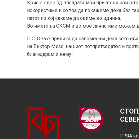
Крис е еден од плеадата мои пријатели кои што 
искористиме и со тоа да покажеме дека без та
патот по кој сакаме да одиме во иднина.
Во името на СКСМ и во мое лично име можам д
П.С. Ова е прилика да напоменам дека сето ов
на Виктор Мизо, нашиот потпретседател и претс
благодарам и нему!
СТОП
СЕВЕ
ПРВА ко