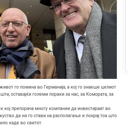
ивот го помина во Германија, а кој го знаеше целиот
шти, оставајќи големи пораки за нас, за Комората, за
век кој препорача многу компании да инвестираат во
куство да ни го стави на располагање и покрај тоа што
ило каде во светот.