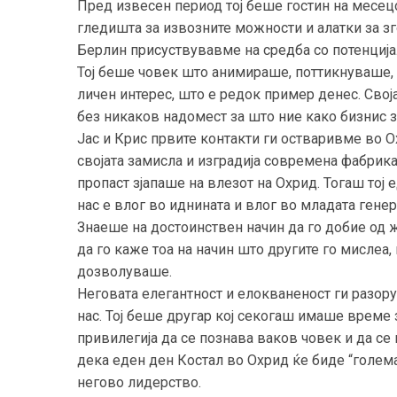
Пред извесен период тој беше гостин на месец
гледишта за извозните можности и алатки за з
Берлин присуствувавме на средба со потенција
Тој беше човек што анимираше, поттикнуваше,
личен интерес, што е редок пример денес. Сво
без никаков надомест за што ние како бизнис 
Јас и Крис првите контакти ги остваривме во Ох
својата замисла и изградија современа фабрика
пропаст зјапаше на влезот на Охрид. Тогаш тој 
нас е влог во иднината и влог во младата генер
Знаеше на достоинствен начин да го добие од 
да го каже тоа на начин што другите го мислеа,
дозволуваше.
Неговата елегантност и елокваненост ги разор
нас. Тој беше другар кој секогаш имаше време
привилегија да се познава ваков човек и да се
дека еден ден Костал во Охрид ќе биде “големат
негово лидерство.