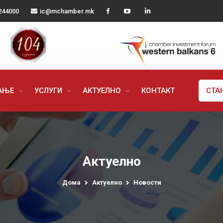
244000
ic@mchamber.mk
РАЊЕ
УСЛУГИ
АКТУЕЛНО
КОНТАКТ
СТА
Актуелно
Дома
Актуелно
Новости