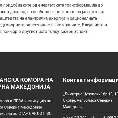
ва придобивките од енергетската трансформација во
лата држава, но особено за регионите со јаглен како
аштедата на електрична енергија и рационалната
 одговорното однесување на компаниите. Влијанието и
 пример е другиот исто толку важен аспект.
АНСКА КОМОРА НА
Контакт информац
РНА МАКЕДОНИЈА
„Димитрие Чуповски“ бр.13, 1
Скопје, Република Северна
мора и ПРВА институција во
Македонија
ка Северна Македонија
цирана по СТАНДАРДОТ ISO
+ 389 2 3 244 000
+ 389 2 