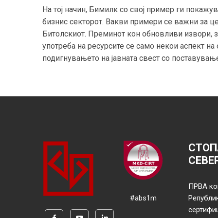
На тој начин, Бимилк со свој пример ги покажу
бизнис секторот. Вакви примери се важни за це
Битолскиот. Преминот кон обновливи извори, з
употреба на ресурсите сe само некои аспект на
подигнувањето на јавната свест со поставување
СТОП
СЕВЕ
ПРВА ко
#abs1m
Републи
сертифи