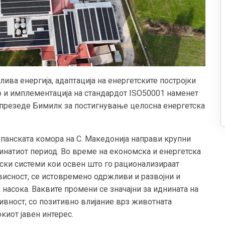
ва енергија, адаптација на eнергетските постројки
ко и имплементација на стандардот ISO50001 наменет
и презеде Бимилк за постигнување целосна енергетска
опанската комора на С. Македонија направи крупни
инатиот период. Во време на економска и енергетска
ски системи кои освен што го рационализираат
висност, се истовремено одржливи и развојни и
насока. Ваквите промени се значајни за иднината на
ивност, со позитивно влијание врз животната
киот јавен интерес.