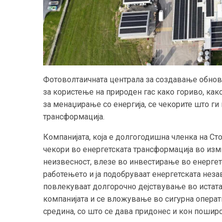
Фотоволтаичната централа за создавање обновли
за користење на природен гас како гориво, ка
за менаџирање со енергија, се чекорите што г
трансформација.
Компанијата, која е долгогодишна членка на Ст
чекори во енергетската трансформација во изм
неизвесност, влезе во инвестирање во енергет
работењето и ја подобруваат енергетската неза
повлекуваат долгорочно дејствување во истата 
компанијата и се вложување во сигурна операт
средина, со што се дава придонес и кон поширо