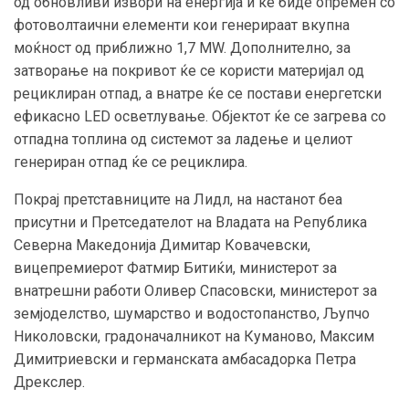
од обновливи извори на енергија и ќе биде опремен со
фотоволтаични елементи кои генерираат вкупна
моќност од приближно 1,7 MW. Дополнително, за
затворање на покривот ќе се користи материјал од
рециклиран отпад, а внатре ќе се постави енергетски
ефикасно LED осветлување. Објектот ќе се загрева со
отпадна топлина од системот за ладење и целиот
генериран отпад ќе се рециклира.
Покрај претставниците на Лидл, на настанот беа
присутни и Претседателот на Владата на Република
Северна Македонија Димитар Ковачевски,
вицепремиерот Фатмир Битиќи, министерот за
внатрешни работи Оливер Спасовски, министерот за
земјоделство, шумарство и водостопанство, Љупчо
Николовски, градоначалникот на Куманово, Максим
Димитриевски и германската амбасадорка Петра
Дрекслер.