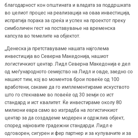
благодарност кон општината и владата за поддршката
во целиот процес на реализација на оваа инвестиција,
испратија порака за среќа и успех на проектот преку
симболичен гест на поставување на временска
капсула во темелите на објектот.
„Денеска ја претставуваме нашата најголема
инвестиција во Северна Македонија, нашиот
логистичкиот центар. Лидл Северна Македонија е дел
од меѓународното семејство на Лидл и овде, заедно со
нашиот тим, кој во моментов брои повеќе од 100
вработени, сакаме да го имплементираме искуството
што го стекнавме во повеќе од 30 земји со ист
стандард и ист квалитет. Ќе инвестираме околу 80
милиони евра само во изградба на логистичкиот
центар за да создадеме модерен и одржлив објект,
според најновите градежни стандарди. Лидл е
одговорен, сигурен и фер партнер и за купувачите и за