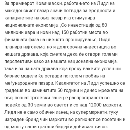
За премиерот Ковачевски, работењето на Лидл на
македонскиот пазар значи потврда за вредноста и
капацитетите на овој пазар и ја стимулира
националната економија. „Со инвестиција од 80
милиони евра и нови над 150 работни места во
финалната фаза на нивното проширување, Лидл
планира најголема, но и долгорочна инвестиција во
нашата држава, која сметам дека ќе отвори големи
перспективи како за нашата национална економија,
така и за нашата држава која преку ваквите успешни
бизнис модели ќе оствари поголем пробив на
меѓународните пазари. Квалитетот на Лидл успешно се
градеше во изминатите 50 години и денес мрежата на
овој познат трговски ланец е распространета во
повеќе од 30 земји во светот и со над 12000 маркети.
Лидл не е само обичен ланец на супермаркети, туку
изграден бренд чии маркети во регионот се посетени и
од многу наши граѓани бидејќи добиваат висок