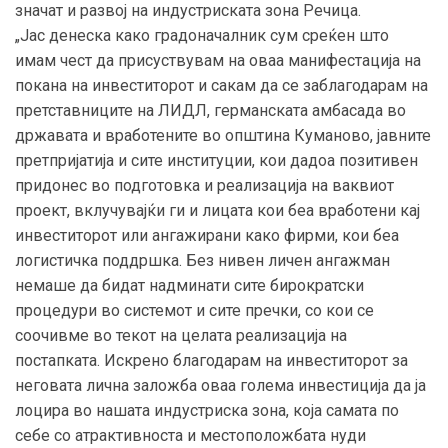
значат и развој на индустриската зона Речица.
„Јас денеска како градоначалник сум среќен што
имам чест да присуствувам на оваа манифестација на
покана на инвеститорот и сакам да се заблагодарам на
претставниците на ЛИДЛ, германската амбасада во
државата и вработените во општина Куманово, јавните
претпријатија и сите институции, кои дадоа позитивен
придонес во подготовка и реализација на ваквиот
проект, вклучувајќи ги и лицата кои беа вработени кај
инвеститорот или ангажирани како фирми, кои беа
логистичка поддршка. Без нивен личен ангажман
немаше да бидат надминати сите бирократски
процедури во системот и сите пречки, со кои се
соочивме во текот на целата реализација на
постапката. Искрено благодарам на инвеститорот за
неговата лична заложба оваа голема инвестиција да ја
лоцира во нашата индустриска зона, која самата по
себе со атрактивноста и местоположбата нуди