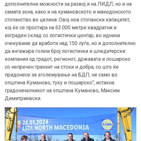
дополнителни можности за развој и на ЛИДЛ, но и на
самата зона, како и на кумановското и македонското
стопанство во целина. Овој нов стопански капацитет,
кој ќе се простира на 63.000 метри квадратни и
изграден склад со логистички центар, во иднина
очекуваме да вработи над 150 луѓе, но и дополнително
да ангажира голем број логистички и шпедитерски
компании од градот, регионот, државата и пошироко
со непречен транзит на стоки и добра, со што ќе
придонесе за зголемување на БДП, не само во
општина Куманово, туку и пошироко“, истакна
градоначалникот на општина Куманово, Максим
Димитриевски.