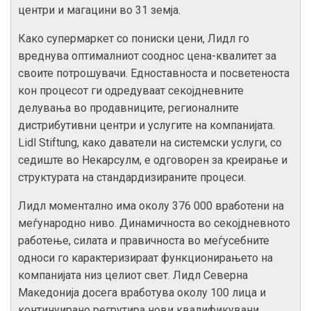
центри и магацини во 31 земја.
Како супермаркет со пониски цени, Лидл го
вреднува оптималниот сооднос цена-квалитет за
своите потрошувачи. Едноставноста и посветеноста
кон процесот ги одредуваат секојдневните
делувања во продавниците, регионалните
дистрибутивни центри и услугите на компанијата.
Lidl Stiftung, како даватели на системски услуги, со
седиште во Некарсулм, е одговорен за креирање и
структурата на стандардизираните процеси.
Лидл моментално има околу 376 000 вработени на
меѓународно ниво. Динамичноста во секојдневното
работење, силата и правичноста во меѓусебните
односи го карактеризираат функционирањето на
компанијата низ целиот свет. Лидл Северна
Македонија досега вработува околу 100 лица и
континуирано регрутира нови квалификувани