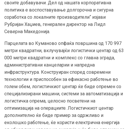
своите добавувачи. Дел од нашата корпоративна
политика е воспоставување долгорочна и сигурна
соработка со локалните производители“ изјави
Рубријан Хаџиев, генерален директор на Лидл
Северна Македонија.
Парцелата во Куманово опфаќа површина од 170 997
метри квадратни, вклучувајќи логистички центар од 63
000 метри квадратни и комплекс со главна зграда,
административни канцеларии и напредна
инфраструктура. Конструиран според современи
технологии и приспособен за ефикасно работење во
голем обем, логистичкиот центар ќе биде опремен со
специјализирани машини, системи за автоматизација и
логистичка опрема, целосно посветени на
оптимизација на операциите. Логистичкиот центар
дополнително ќе биде пример за одржливо и
еколошко работење, ќе користи електрична енергија