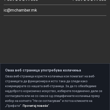
ic@mchamber.mk
Оваа веб страница употребува колачиња
Оваа веб-страница користи колачиња кои помагаат на веб-
страницата да функционира и исто така да следи како
комуницирате со нашата веб-страница. За да го обезбедиме
најдоброто корисничко искуство, изберете поединечно дали се
согласувате или не со секое од специфичните колачиња преку
избор на копчето "Не се согласувам" и потоа кликнете на
„Прифати“.
Прочитај повеќе'
.
Copyright © 2026 Developed by
Unet
. All rights reserved.