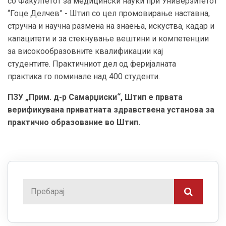
со
Факултетот за медицински науки при Универзитетот
“Гоце Делчев”
-
Штип со цел промовирање наставна,
стручна
и
научна размена на знаења, искуства, кадар и
капацитети
и за стекнување вештини и компетенции
за високообразовните квалификации кај
студентите
.
Практичниот дел од феријалната
практика
го поминале над 400 студенти.
ПЗУ „Прим. д-р Самарџиски“, Штип е првата
верификувана приватната здравствена установа за
практично образование во Штип.