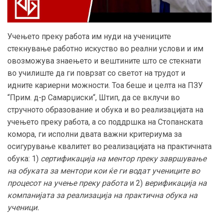
Учењето преку работа им нуди на учениците
стекнување работно искуство во реални услови
и
им
овозможува знаењето и вештините што се стекнати
во училиште да ги поврзат со светот на трудот и
идните кариерни можности
. Тоа беше и целта на ПЗУ
“
Прим.
д
-р Самарџиски
“, Штип, да се вклучи во
стручното образование и обука и во реализацијата на
учењето преку работа, а
со поддршка на Стопанската
комора, ги исполни двата важни критериум
а
за
осигурување квалитет во реализацијата на практичната
обука:
1)
с
ертификација на ментор преку завршување
на обуката за ментори
кои ќе ги водат учениците во
процесот на
учење преку работа
и
2)
в
ерификација на
компанијата за реализација на практична обука на
ученици.