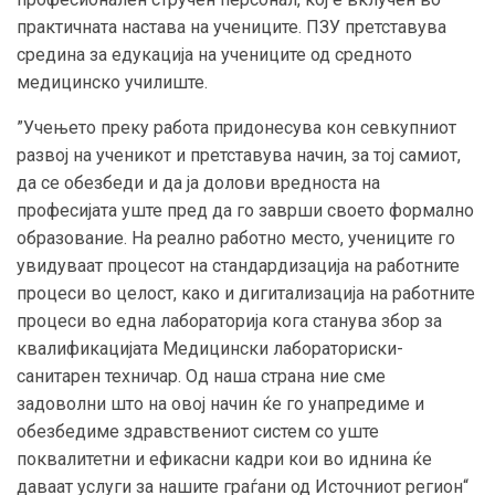
практична
та
настава
на
учениците
. ПЗУ претставува
средина за едукација на учениците од средното
медицинско училиште.
”Учењето преку работа придонесува кон севкупниот
развој на ученикот и претставува начин, за тој самиот,
да се обезбеди и да ја долови вредноста на
професијата уште пред да го заврши своето формално
образование. На реално работно место, учениците го
увидуваат процесот на стандардизација на работните
процеси во целост, како и дигитализација на работните
процеси во една лабораторија кога станува збор за
квалификацијата Медицински лабораториски-
санитарен техничар. Од наша страна ние сме
задоволни што на овој начин ќе го унапредиме и
обезбедиме здравствениот систем со уште
поквалитетни и ефикасни кадри кои во иднина ќе
даваат услуги за нашите граѓани од Источниот регион“