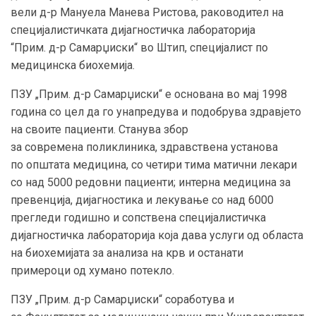
вели д-р Мануела Манева Ристова, раководител на
специјалистичката дијагностичка лабораторија
“
Прим.
д
-р Самарџиски
“ во Штип, специјалист по
медицинска биохемија.
ПЗУ
„
Прим.
д
-р Самарџиски
“
e основана во
м
ај 1998
година со цел да го унапредува и подобрува здравјето
на своите пациенти.
Станува збор
за
современа
п
оликлиника, здравствена установа
по
о
пштата медицина, со
четири
тима матични лекари
со над 5000 редовни пациенти
; и
нтерна медицина за
превенција, дијагностика и лекување со над
6
000
прегледи годишно
и сопствена специјалистичка
дијагностичка
лабораторија
која дава услуги од областа
на биохемијата за анализа на крв и останати
примероци од хумано потекло.
ПЗУ „Прим. д-р Самарџиски“
соработ
ува
и