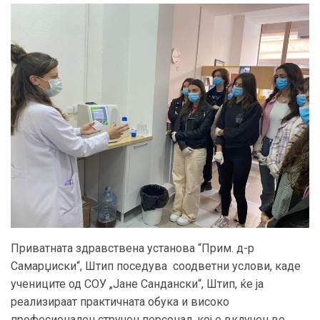
Приватната здравствена установа “
Прим.
д
-р
Самарџиски
“, Штип
поседува
соодветни услови,
каде
учениците од СОУ „Јане Сандански“, Штип, ќе ја
реализираат
практичната обука и високо
професионален стручен
персонал
, кој е вклучен во