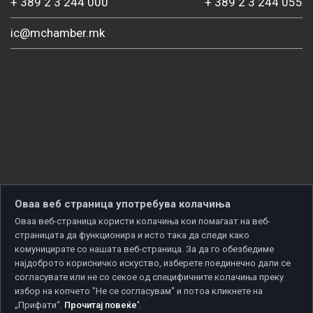
+ 389 2 3 244 000
+ 389 2 3 244 055
ic@mchamber.mk
Оваа веб страница употребува колачиња
Оваа веб-страница користи колачиња кои помагаат на веб-
страницата да функционира и исто така да следи како
комуницирате со нашата веб-страница. За да го обезбедиме
најдоброто корисничко искуство, изберете поединечно дали се
согласувате или не со секое од специфичните колачиња преку
избор на копчето "Не се согласувам" и потоа кликнете на
„Прифати“.
Прочитај повеќе'
.
Copyright © 2026 Developed by
Unet
. All rights reserved.