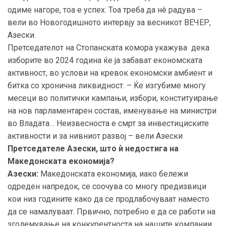
одиме нагоре, тоа е успех. Тоа треба да нè радува –
вели во Новогодишното интервју за весникот ВЕЧЕР,
Азески.
Претседателот на Стопанската комора укажува дека
изборите во 2024 година ќе ја забават економската
активност, во услови на кревок економски амбиент и
битка со хронична ликвидност. – Ќе изгубиме многу
месеци во политички кампањи, избори, конституирање
на нов парламентарен состав, именување на министри
во Владата… Неизвесноста е смрт за инвестициските
активности и за нивниот развој – вели Азески
Претседателе Азески, што ѝ недостига на
Македонската економија?
Азески:
Македонската економија, иако бележи
одреден напредок, се соочува со многу предизвици
кои низ годините како да се продлабочуваат наместо
да се намалуваат. Првично, потребно е да се работи на
зголемување на конкурентноста на нашите компании