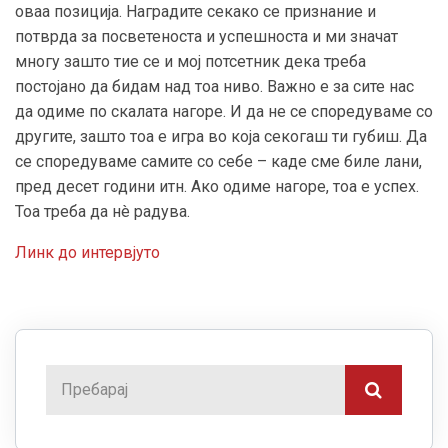
оваа позиција. Наградите секако се признание и
потврда за посветеноста и успешноста и ми значат
многу зашто тие се и мој потсетник дека треба
постојано да бидам над тоа ниво. Важно е за сите нас
да одиме по скалата нагоре. И да не се споредуваме со
другите, зашто тоа е игра во која секогаш ти губиш. Да
се споредуваме самите со себе – каде сме биле лани,
пред десет години итн. Ако одиме нагоре, тоа е успех.
Тоа треба да нè радува.
Линк до интервјуто