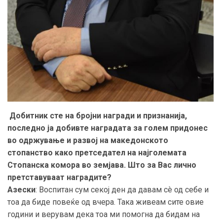
Добитник сте на бројни награди и признанија,
последно ја добивте наградата за голем придонес
во одржување и развој на македонското
стопанство како претседател на најголемата
Стопанска комора во земјава. Што за Вас лично
претставуваат наградите?
Азески
: Воспитан сум секој ден да давам сè од себе и
тоа да биде повеќе од вчера. Така живеам сите овие
години и верувам дека тоа ми помогна да бидам на