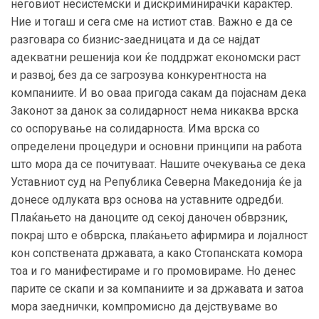
неговиот несистемски и дискриминирачки карактер.
Ние и тогаш и сега сме на истиот став. Важно е да се
разговара со бизнис-заедницата и да се најдат
адекватни решенија кои ќе поддржат економски раст
и развој, без да се загрозува конкурентноста на
компаниите. И во оваа пригода сакам да појаснам дека
Законот за данок за солидарност нема никаква врска
со оспорување на солидарноста. Има врска со
определени процедури и основни принципи на работа
што мора да се почитуваат. Нашите очекувања се дека
Уставниот суд на Република Северна Македонија ќе ја
донесе одлуката врз основа на уставните одредби.
Плаќањето на даноците од секој даночен обврзник,
покрај што е обврска, плаќањето афирмира и лојалност
кон сопствената државата, а како Стопанската комора
тоа и го манифестираме и го промовираме. Но денес
парите се скапи и за компаниите и за државата и затоа
мора заеднички, компромисно да дејствуваме во