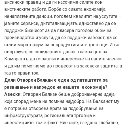
висински правец и да ги насочиме силите кон
вистинските работи. Борба со сивата економија,
ненаплатените даноци, поголем квалитет на услугите –
јавните сервиси, дигитализацијата, едноставно да се
поддржи бизнисот за да пласира поголем обем на
производство и услуги, да се поддржи извозот, да се
стави мораториум на непродуктивните трошоци. И во
овој случај, со солидарниот данок, главна цел на
Комората е да ги заштити интересите на своите членки
и да им помогнеме во процесот на законска заштита, а
таа го прави тоа.
Дали Отворен Балкан е еден од патиштата за
развивање и напредок на нашата економија?
Азески:
Отворен Балкан беше добронамерна идеја,
која според мене не помина најдобро. На Балканот му
е потребна отворена врата за подобрување на
инфраструктурата, регионалната трговија и
инвестициите, тоа е факт. Ние сите, гледано глобално,