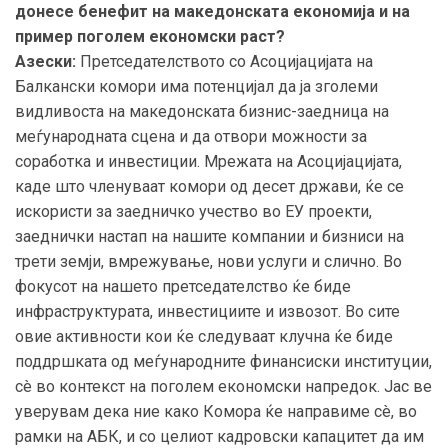
донесе бенефит на македонската економија и на
пример поголем економски раст?
Азески:
Претседателството со Асоцијацијата на
Балкански комори има потенцијал да ја зголеми
видливоста на македонската бизнис-заедница на
меѓународната сцена и да отвори можности за
соработка и инвестиции. Мрежата на Асоцијацијата,
каде што членуваат комори од десет држави, ќе се
искористи за заедничко учество во ЕУ проекти,
заеднички настап на нашите компании и бизниси на
трети земји, вмрежување, нови услуги и слично. Во
фокусот на нашето претседателство ќе биде
инфраструктурата, инвестициите и извозот. Во сите
овие активности кои ќе следуваат клучна ќе биде
поддршката од меѓународните финансиски институции,
сè во контекст на поголем економски напредок. Јас ве
уверувам дека ние како Комора ќе направиме сè, во
рамки на АБК, и со целиот кадровски капацитет да им