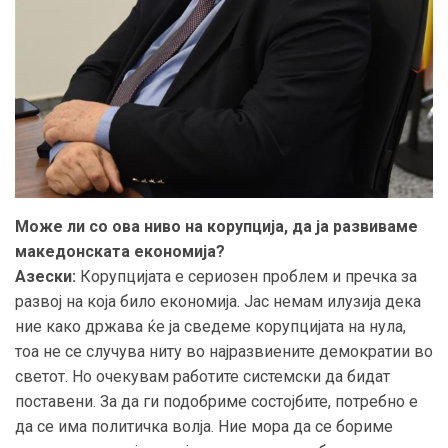
Може ли со ова ниво на корупција, да ја развиваме
македонската економија?
Азески:
Корупцијата е сериозен проблем и пречка за
развој на која било економија. Јас немам илузија дека
ние како држава ќе ја сведеме корупцијата на нула,
тоа не се случува ниту во најразвиените демократии во
светот. Но очекувам работите системски да бидат
поставени. За да ги подобриме состојбите, потребно е
да се има политичка волја. Ние мора да се бориме