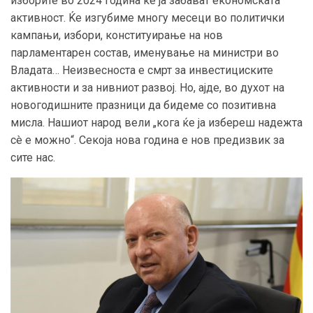
изборите во 2024 година ќе ја забават економската
активност. Ќе изгубиме многу месеци во политички
кампањи, избори, конституирање на нов
парламентарен состав, именување на министри во
Владата… Неизвесноста е смрт за инвестициските
активности и за нивниот развој. Но, ајде, во духот на
новогодишните празници да бидеме со позитивна
мисла. Нашиот народ вели „кога ќе ја избереш надежта
сè е можно“. Секоја нова година е нов предизвик за
сите нас.