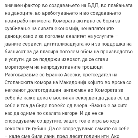
значаен фактор во создавањето на БДП, во плаќањата
на даноците, во вработувањето и во создавањето
нови работни места. Комората активно се бори за
сузбивање на сивата економија, ненаплатените
даноци,како и за поголем квалитет на услугите –
јавните сервиси, дигитализацијата,но и за поддршка на
бизнисот за да пласира поголем обем на производство
и услуги, да се поддржи извозот, да се стави
мораториум на непродуктивните трошоци.
Разговаравме со Бранко Азески, претседател на
Стопанската комора на Македонија којшто во врска со
неговиот долгогодишен ангажман во Комората за
себе ќе каже дека е воспитан секој ден да дава сè од
себе и тоа да биде повеќе од вчера. -Важно е за сите
нас да одиме по скалата нагоре. И да не се
споредуваме со другите, зашто тоа е игра во која
секогаш ти губиш. Да се споредуваме самите со себе
– каде сме биле лани, пред десет години итн. Ако