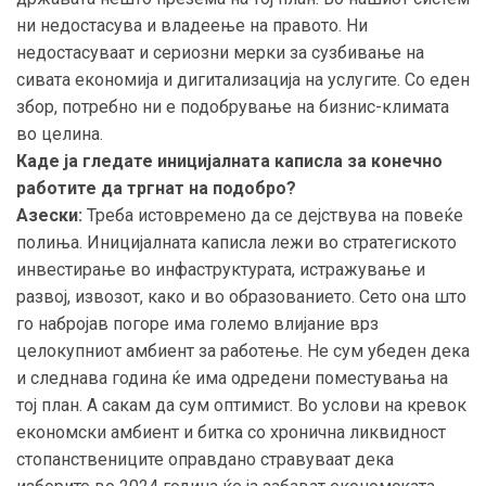
ни недостасува и владеење на правото. Ни
недостасуваат и сериозни мерки за сузбивање на
сивата економија и дигитализација на услугите. Со еден
збор, потребно ни е подобрување на бизнис-климата
во целина.
Каде ја гледате иницијалната каписла за конечно
работите да тргнат на подобро?
Азески:
Треба истовремено да се дејствува на повеќе
полиња. Иницијалната каписла лежи во стратегиското
инвестирање во инфаструктурата, истражување и
развој, извозот, како и во образованието. Сето она што
го набројав погоре има големо влијание врз
целокупниот амбиент за работење. Не сум убеден дека
и следнава година ќе има одредени поместувања на
тој план. А сакам да сум оптимист. Во услови на кревок
економски амбиент и битка со хронична ликвидност
стопанствениците оправдано стравуваат дека