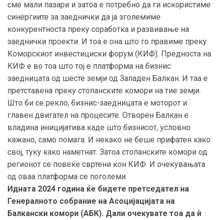
сме мали пазари и затоа е потребно да ги искористиме
синергиите за заеднички да ја зголемиме
конкурентноста преку соработка и развивање на
заеднички проекти. И тоа е она што го правиме преку
Коморскиот инвестициски форум (КИФ). Предноста на
КИФ е во тоа што тој е платформа на бизнис
заедницата од шесте земји од Западен Балкан. И таа е
претставена преку стопанските комори на тие земји.
Што би се рекло, бизнис-заедницата е моторот и
главен двигател на процесите. Отворен Балкан е
владина иницијатива каде што бизнисот, условно
кажано, само помага. И некако не беше прифатен како
свој, туку како наметнат. Затоа стопанските комори од
регионот се повеќе свртени кон КИФ. И очекувањата
од оваа платформа се поголеми.
Идната 2024 година ќе бидете претседател на
Генералното собрание на Асоцијацијата на
Балкански комори (АБК). Дали очекувате тоа да ѝ