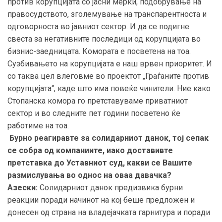
против корупцијата со јасни мерки, подобрување на
правосудството, зголемување на транспарентноста и
одговорноста во јавниот сектор. И да се подигне
свеста за негативните последици од корупцијата во
бизнис-заедницата. Комората е посветена на тоа.
Сузбивањето на корупцијата е наш врвен приоритет. И
со таква цел влеговме во проектот „Граѓаните против
корупцијата“, каде што има повеќе чинители. Ние како
Стопанска комора го претставуваме приватниот
сектор и во следните пет години посветено ќе
работиме на тоа.
Бурно реагиравте за солидарниот данок, тој сепак
се собра од компаниите, иако доставивте
претставка до Уставниот суд, какви се Вашите
размислувања во однос на оваа давачка?
Азески:
Солидарниот данок предизвика бурни
реакции поради начинот на кој беше предложен и
донесен од страна на владејачката гарнитура и поради