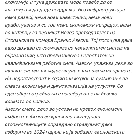
економија и тука државата мора повеќе да се
ангажира и да даде поддршка. Без инфраструктура
нема развој, нема нови инвестиции, нема нови
вработувања и со тоа нема економски напредок, вели
во интервју за весникот Вечер претседателот на
Стопанската комора Бранко Азески. Тој посочува дека
како држава се соочуваме со неквалитетен систем на
образование, што предизвикува недостаток на
квалификувана работна сила. Азески укажува дека во
нашиот систем ни недостасува и владеење на правото.
Ни недостасуваат и сериозни мерки за сузбивање на
сивата економија и дигитализација на услугите. Со
еден збор потребно ни е подобрување на бизнис-
климата во целина.
Азески смета дека во услови на кревок економски
амбиент и битка со хронична ликвидност
стопанствениците оправдано стравуваат дека
изборите во 2024 година ќе ја забават економската