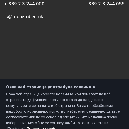
+ 389 2 3 244 000
+ 389 2 3 244 055
ic@mchamber.mk
Оваа веб страница употребува колачиња
Оваа веб-страница користи колачиња кои помагаат на веб-
страницата да функционира и исто така да следи како
комуницирате со нашата веб-страница. За да го обезбедиме
најдоброто корисничко искуство, изберете поединечно дали се
согласувате или не со секое од специфичните колачиња преку
избор на копчето "Не се согласувам" и потоа кликнете на
„Прифати“.
Прочитај повеќе'
.