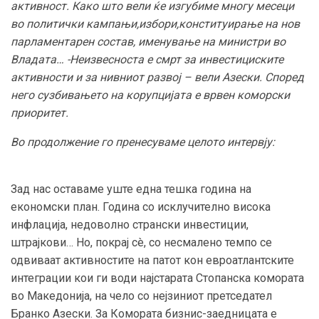
активност. Како што вели ќе изгубиме многу месеци
во политички кампањи,избори,конституирање на нов
парламентарен состав, именување на министри во
Владата… -Неизвесноста е смрт за инвестициските
активности и за нивниот развој – вели Азески. Според
него сузбивањето на корупцијата е врвен коморски
приоритет.
Во продолжение го пренесуваме целото интервју:
Зад нас оставаме уште една тешка година на
економски план. Година со исклучително висока
инфлација, недоволно странски инвестиции,
штрајкови… Но, покрај сè, со несмалено темпо се
одвиваат активностите на патот кон евроатлантските
интеграции кои ги води најстарата Стопанска комората
во Македонија, на чело со нејзиниот претседател
Бранко Азески. За Комората бизнис-заедницата е