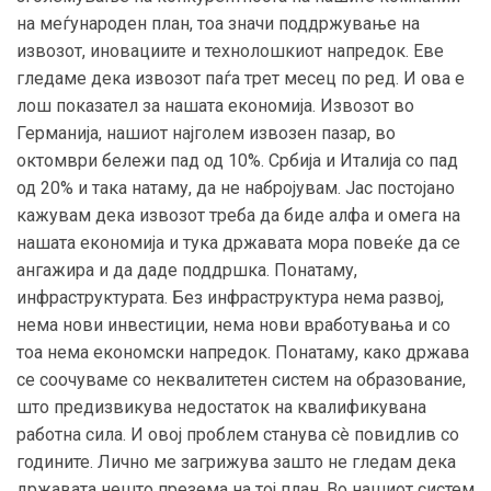
на меѓународен план, тоа значи поддржување на
извозот, иновациите и технолошкиот напредок. Еве
гледаме дека извозот паѓа трет месец по ред. И ова е
лош показател за нашата економија. Извозот во
Германија, нашиот најголем извозен пазар, во
октомври бележи пад од 10%. Србија и Италија со пад
од 20% и така натаму, да не набројувам. Јас постојано
кажувам дека извозот треба да биде алфа и омега на
нашата економија и тука државата мора повеќе да се
ангажира и да даде поддршка. Понатаму,
инфраструктурата. Без инфраструктура нема развој,
нема нови инвестиции, нема нови вработувања и со
тоа нема економски напредок. Понатаму, како држава
се соочуваме со неквалитетен систем на образование,
што предизвикува недостаток на квалификувана
работна сила. И овој проблем станува сè повидлив со
годините. Лично ме загрижува зашто не гледам дека
државата нешто презема на тој план. Во нашиот систем