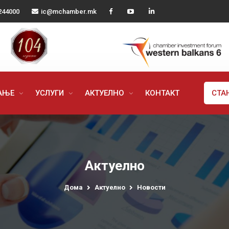
244000
ic@mchamber.mk
РАЊЕ
УСЛУГИ
АКТУЕЛНО
КОНТАКТ
СТА
Актуелно
Дома
Актуелно
Новости