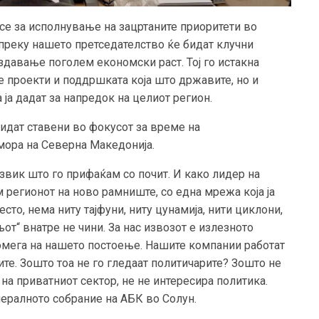
се за исполнување на зацртаните приоритети во
 преку нашето претседателство ќе бидат клучни
оздавање поголем економски раст. Тој го истакна
е проекти и поддршката која што државите, но и
ја дадат за напредок на целиот регион.
бидат ставени во фокусот за време на
омора на Северна Македонија.
извик што го прифаќам со почит. И како лидер на
м регионот на ново рамниште, со една мрежа која ја
сто, нема ниту тајфуни, ниту цунамија, нити циклони,
љот“ внатре не чини.
За нас извозот е излезното
 омега на нашето постоење. Нашите компании работат
ките. Зошто тоа не го гледаат политичарите? Зошто не
на приватниот сектор, не не интересира политика.
нералното собрание на АБК во Солун.