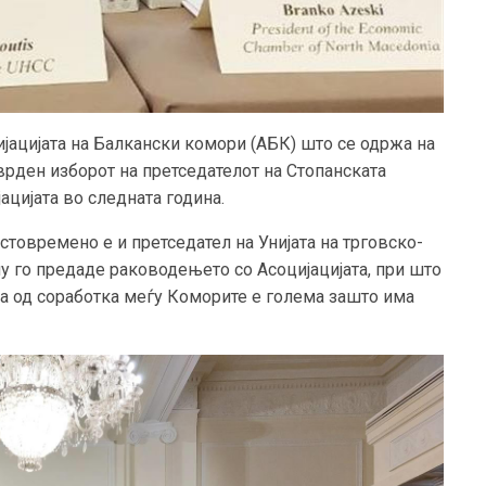
јацијата на Балкански комори (АБК) што се одржа на
врден изборот на претседателот на Стопанската
ацијата во следната година.
стовремено е и претседател на Унијата на трговско-
у го предаде раководењето со Асоцијацијата, при што
та од соработка меѓу Коморите е голема зашто има