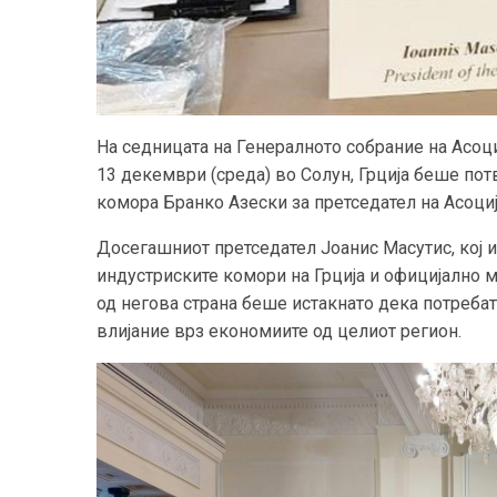
На седницата на Генералното собрание на Асоци
13 декември (среда) во Солун, Грција беше пот
комора Бранко Азески за претседател на Асоциј
Досегашниот претседател Јоанис Масутис, кој и
индустриските комори на Грција и официјално м
од негова страна беше истакнато дека потреба
влијание врз економиите од целиот регион.