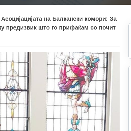
 Асоцијацијата на Балкански комори: За
уку предизвик што го прифаќам со почит