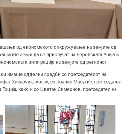
прашања од економското опкружување на земјите од
анските земји да се приклучат на Европската Унија и
кономската интеграција на земјите од регионот.
ески имаше одделни средби со претседателот на
Рифат Хисарчиклиоглу, со Јоанис Масутис, претседател
 Грција, како и со Цветан Симеонов, претседател на