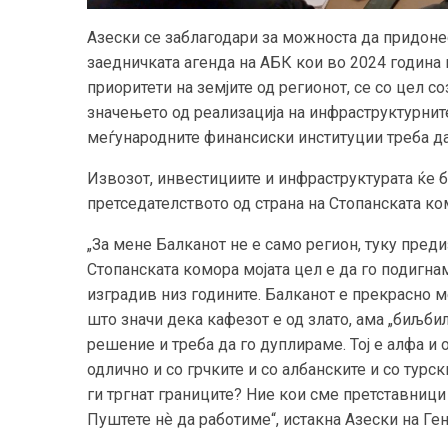
Азески се заблагодари за можноста да придоне
заедничката агенда на АБК кои во 2024 година
приоритети на земјите од регионот, се со цел с
значењето од реализација на инфраструктурнит
меѓународните финансиски институции треба да 
Извозот, инвестициите и инфраструктурата ќе 
претседателството од страна на Стопанската к
„За мене Балканот не е само регион, туку пред
Стопанската комора мојата цел е да го подигна
изградив низ годините. Балканот е прекрасно ме
што значи дека кафезот е од злато, ама „биљби
решение и треба да го дуплираме. Тој е алфа и
одлично и со грчките и со албанските и со турс
ги тргнат границите? Ние кои сме претставници 
Пуштете нѐ да работиме“, истакна Азески на Ге