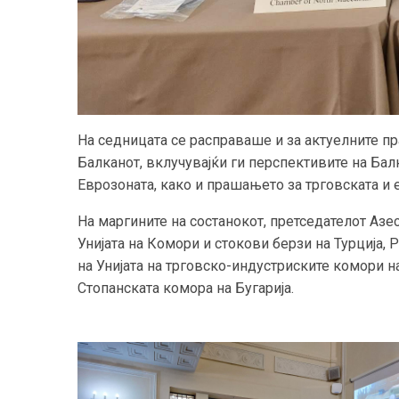
На седницата се расправаше и за актуелните 
Балканот, вклучувајќи ги перспективите на Балк
Еврозоната, како и прашањето за трговската и е
На маргините на состанокот, претседателот Аз
Унијата на Комори и стокови берзи на Турција, 
на Унијата на трговско-индустриските комори на
Стопанската комора на Бугарија.