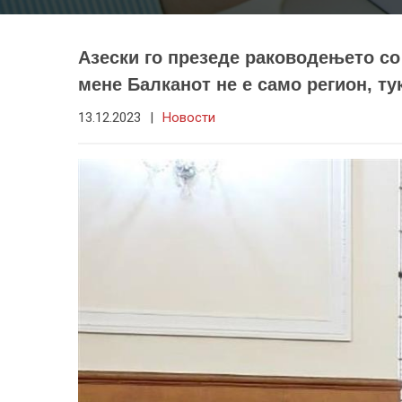
Азески го презеде раководењето со
мене Балканот не е само регион, т
13.12.2023
|
Новости