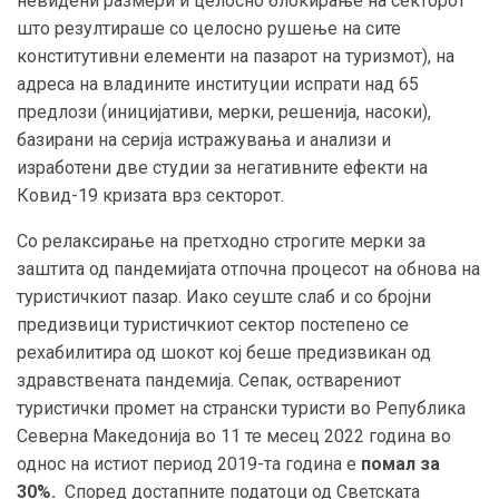
невидени размери и целосно блокирање на секторот
што резултираше со целосно рушење на сите
конститутивни елементи на пазарот на туризмот), на
адреса на владините институции испрати над 65
предлози (иницијативи, мерки, решенија, насоки),
базирани на серија истражувања и анализи и
изработени две студии за негативните ефекти на
Ковид-19 кризата врз секторот.
Со релаксирање на претходно строгите мерки за
заштита од пандемијата отпочна процесот на обнова на
туристичкиот пазар. Иако сеуште слаб и со бројни
предизвици туристичкиот сектор постепено се
рехабилитира од шокот кој беше предизвикан од
здравствената пандемија.
Сепак, о
стварениот
туристички промет на странски туристи во Република
Северна Македонија во 11 те месец 2022 година во
однос на истиот период 2019-та година е
помал за
30%.
Според достапните податоци од Светската