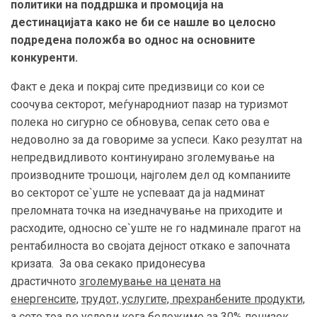
политики на поддршка и промоција на
дестинацијата како не би се нашле во целосно
подредена положба во однос на основните
конкуренти.
Факт е дека и покрај сите предизвици со кои се
соочува секторот,
меѓународниот
пазар на туризмот
полека но сигурно се обновува, сепак сето ова е
недоволно за да говориме за успеси. Како резултат на
непредвидливото континуирано зголемување на
производните трошоци, најголем дел од компаниите
во секторот се`уште не успеваат да ја надминат
преломната точка на изедначување на приходите и
расходите, односно се`уште не го надминале прагот на
рентабилноста во својата дејност откако е започната
кризата. За ова секако придонесува
драстичното
зголемување на цената на
енергенсите,
трудот, услугите, прехранбените продукти,
а сето тоа во услови кога бележиме за 30% понизок