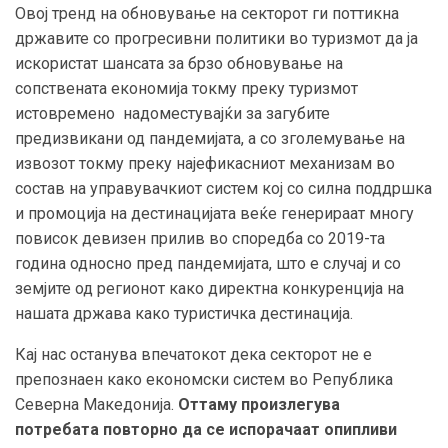
Овој тренд на обновување на секторот ги поттикна
државите со прогресивни политики во туризмот да ја
искористат шансата за брзо обновување на
сопствената економија токму преку туризмот
истовремено надоместувајќи за загубите
предизвикани од пандемијата, а со зголемување на
извозот токму преку најефикасниот механизам во
состав на управувачкиот систем кој со силна
поддршка
и промоција на дестинацијата веќе генерираат многу
повисок девизен прилив во споредба со 2019-та
година односно пред пандемијата
, што е случај и со
земјите од регионот како директна конкуренција на
нашата држава како туристичка дестинација
.
Кај нас останува впечатокот дека секторот не е
препознаен како економски систем во Република
Северна Македонија.
Оттаму произлегува
потребата
повторно
да се испорачаат опипливи