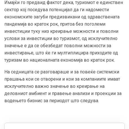
Имајќи го предвид фактот дека, туризмот е е
динствен
сектор кој поседува потенцијал да ги надомести
економските загуби предизвикани од здравствената
пандемија во краток рок, притоа без поголеми
инвестиции туку низ креирање можности и поволни
услови за инвестиции во туризмот
, од исклучително
значење е да се обезбедат
поволни можности за
инвестирање,
што ќе ги
мултиплицира приходите од
туризам во националната економија во краток рок.
На седницата се разговараше и за повеќе системски
прашања кои се отворени и кои за компаниите имаат
исклучително важно значење во креирање на
деловниот амбиент и правење анализи и проекции за
водењето бизнис за периодот што следува.