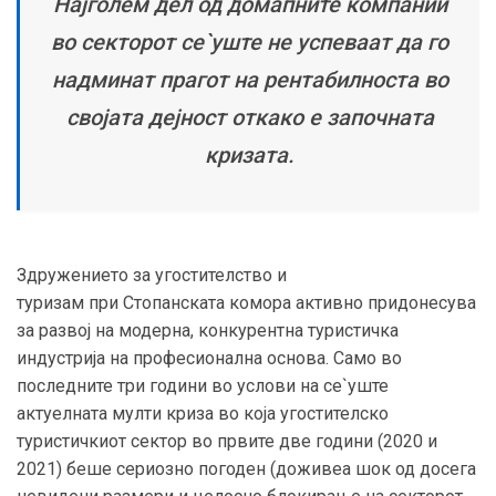
Најголем дел од домапните компании
во секторот се`уште не успеваат да го
надминат прагот на рентабилноста во
својата дејност откако е започната
кризата.
Здружението
за угостителство и
туризам
при
Стопанската комора
активно придонесува
за
развој на модерна, конкурентна туристичка
индустрија на професионална основа.
Само во
последните три години во услови на се`уште
актуелната мулти криза во која угостителско
туристичкиот сектор во првите две години (2020 и
2021) беше сериозно погоден (доживеа шок од досега