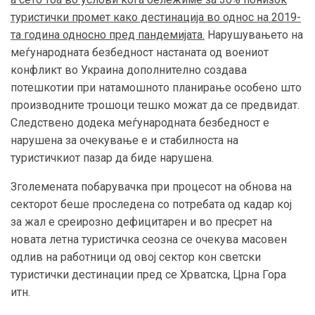
туристички промет како дестинација во однос на 2019-
та година односно пред пандемијата.
Нарушувањето на
меѓународната безбедност настаната од воениот
конфликт во Украина дополнително создава
потешкотии при натамошното планирање особено што
производните трошоци тешко можат да се предвидат.
Следствено додека меѓународната безбедност е
нарушена за очекување е и стабилноста на
туристичкиот пазар да биде нарушена.
Зголемената побарувачка при процесот на обнова на
секторот беше проследена со
потребата од
кад
а
р
кој
за жал е среирозно дефицитарен и во пресрет на
новата летна туристичка сеозна се очекува масовен
одлив на работници од овој сектор кон светски
туристички дестинации пред се Хрватска, Црна Гора
итн.