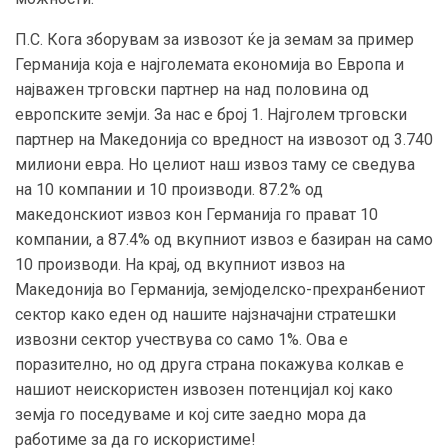
П.С. Кога зборувам за извозот ќе ја земам за пример
Германија која е најголемата економија во Европа и
најважен трговски партнер на над половина од
европските земји. За нас е број 1. Најголем трговски
партнер на Македонија со вредност на извозот од 3.740
милиони евра. Но целиот наш извоз таму се сведува
на 10 компании и 10 производи. 87.2% од
македонскиот извоз кон Германија го прават 10
компании, а 87.4% од вкупниот извоз е базиран на само
10 производи. На крај, од вкупниот извоз на
Македонија во Германија, земјоделско-прехранбениот
сектор како еден од нашите најзначајни стратешки
извозни сектор учествува со само 1%. Ова е
поразително, но од друга страна покажува колкав е
нашиот неискористен извозен потенцијал кој како
земја го поседуваме и кој сите заедно мора да
работиме за да го искористиме!