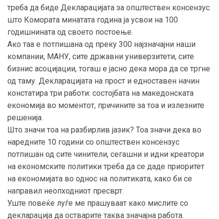
треба да биде Декларацијата за општествен консензус
што Комората минатата година ја усвои на 100
годишнината од своето постоење.
Ако таа е потпишана од преку 300 најзначајни наши
компании, МАНУ, сите државни универзитети, сите
бизнис асоцијации, тогаш е јасно дека мора да се тргне
од таму. Декларацијата на прост и едноставен начин
констатира три работи: состојбата на македонската
економија во моментот, причините за тоа и излезните
решенија.
Што значи тоа на разбирлив јазик? Тоа значи дека во
наредните 10 години со општествен консензус
потпишан од сите чинители, сегашни и идни креатори
на економските политики треба да се даде приоритет
на економијата во однос на политиката, како би се
направил неопходниот пресврт.
Уште повеќе луѓе ме прашуваат како мислите со
декларација да остварите таква значајна работа.