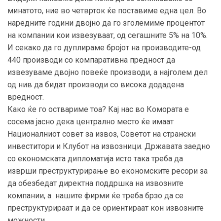
минатото, ние во четврток ќе поставиме една цел. Во
наредните години двојно да го зголемиме процентот
на компании кои извезуваат, од сегашните 5% на 10%.
И секако да го дуплираме бројот на производите-од
440 производи со компаративна предност да
извезуваме двојно повеќе производи, а најголем дел
од нив да бидат производи со висока додадена
вредност.
Како ќе го оствариме тоа? Кај нас во Комората е
сосема јасно дека централно место ќе имаат
Националниот совет за извоз, Советот на странски
инвеститори и Клубот на извозници. Државата заедно
со економската дипломатија исто така треба да
изврши преструктурирање во економските ресори за
да обезбедат директна поддршка на извозните
компании, а нашите фирми ќе треба брзо да се
преструктурираат и да се ориентираат кон извозните
можности.