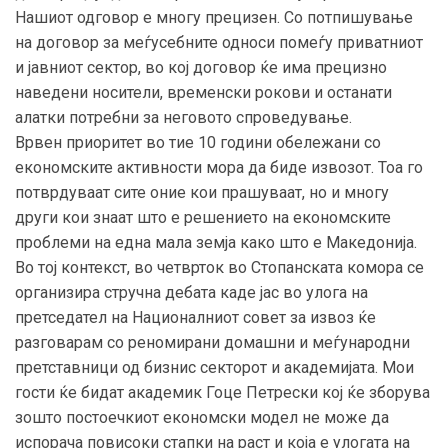
Нашиот одговор е многу прецизен. Со потпишување
на договор за меѓусебните односи помеѓу приватниот
и јавниот сектор, во кој договор ќе има прецизно
наведени носители, временски рокови и останати
алатки потребни за неговото спроведување.
Врвен приоритет во тие 10 години обележани со
економските активности мора да биде извозот. Тоа го
потврдуваат сите оние кои прашуваат, но и многу
други кои знаат што е решението на економските
проблеми на една мала земја како што е Македонија.
Во тој контекст, во четврток во Стопанската комора се
организира стручна дебата каде јас во улога на
претседател на Националниот совет за извоз ќе
разговарам со реномирани домашни и меѓународни
претставници од бизнис секторот и академијата. Мои
гости ќе бидат академик Гоце Петрески кој ќе зборува
зошто постоечкиот економски модел не може да
испорача повисоки стапки на раст и која е улогата на