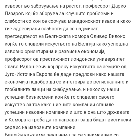
извозот во забрзување на растот, професорот Дарко
Лазаров кој ќе зборува за клучните проблеми и
слабости со кои се соочува македонскиот извоз и како
тие адресирани слабости да се надминат,
претседателот на Белгиската комора Оливер Вилокс
кој ќе го сподели искуството на Белгија како успешна
извозно ориентирана и развиена економија,
професорот од престижниот лондонски универзитет
Славо Радошевич кој преку искуството на земјите од
Југо-Источна Европа ќе даде предлози како нашата
економија подобро да се интегрира во регионалните и
глобалните ланци на снабдување, и неколку наши
успешни бизнисмени кои ќе го споделат своето
искуство за тоа како нивните компании станале
успешни извозни компании и што е она што државата
и Комората треба да го направат за да бидат вистински
сервис на извозните компании.
Бидејќи кажавме дека нема да се занимаваме со