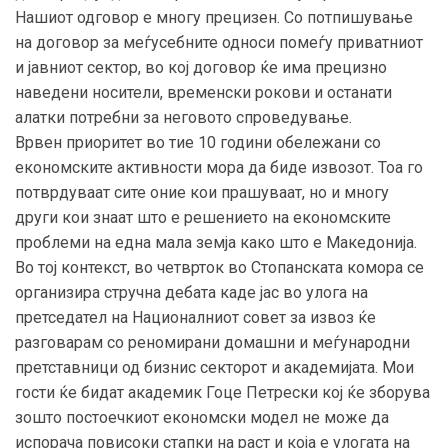
Нашиот одговор е многу прецизен. Со потпишување
на договор за меѓусебните односи помеѓу приватниот
и јавниот сектор, во кој договор ќе има прецизно
наведени носители, временски рокови и останати
алатки потребни за неговото спроведување.
Врвен приоритет во тие 10 години обележани со
економските активности мора да биде извозот. Тоа го
потврдуваат сите оние кои прашуваат, но и многу
други кои знаат што е решението на економските
проблеми на една мала земја како што е Македонија.
Во тој контекст, во четврток во Стопанската комора се
организира стручна дебата каде јас во улога на
претседател на Националниот совет за извоз ќе
разговарам со реномирани домашни и меѓународни
претставници од бизнис секторот и академијата. Мои
гости ќе бидат академик Гоце Петрески кој ќе зборува
зошто постоечкиот економски модел не може да
испорача повисоки стапки на раст и која е улогата на