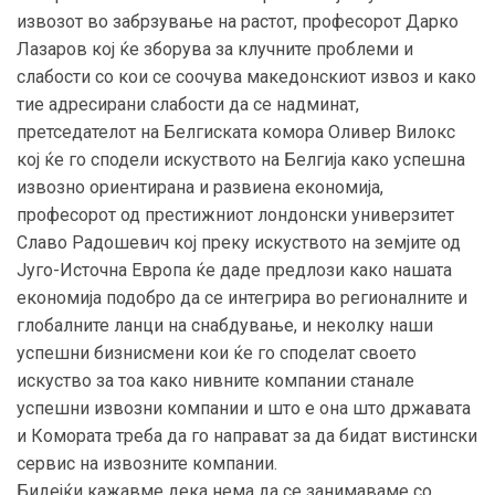
извозот во забрзување на растот, професорот Дарко
Лазаров кој ќе зборува за клучните проблеми и
слабости со кои се соочува македонскиот извоз и како
тие адресирани слабости да се надминат,
претседателот на Белгиската комора Оливер Вилокс
кој ќе го сподели искуството на Белгија како успешна
извозно ориентирана и развиена економија,
професорот од престижниот лондонски универзитет
Славо Радошевич кој преку искуството на земјите од
Југо-Источна Европа ќе даде предлози како нашата
економија подобро да се интегрира во регионалните и
глобалните ланци на снабдување, и неколку наши
успешни бизнисмени кои ќе го споделат своето
искуство за тоа како нивните компании станале
успешни извозни компании и што е она што државата
и Комората треба да го направат за да бидат вистински
сервис на извозните компании.
Бидејќи кажавме дека нема да се занимаваме со