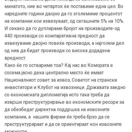
минатото, ние во четврток ќе поставиме една цел. Во
наредните години двојно да го зголемиме процентот
на компании кои извезуваат, од сегашните 5% на 10%.
И секако да го дуплираме бројот на производите-од
440 производи со компаративна предност да
извезуваме двојно повеќе производи, а најголем дел
од нив да бидат производи со висока додадена
вредност.
Како ќе го оствариме тоа? Кај нас во Комората е
сосема јасно дека централно место ќе имаат
Националниот совет за извоз, Советот на странски
инвеститори и Клубот на извозници. Државата заедно
со економската дипломатија исто така треба да
изврши преструктурирање во економските ресори за
да обезбедат директна поддршка на извозните
компании, а нашите фирми ќе треба брзо да се
преструктурираат и да се ориентираат кон извозните
можности.