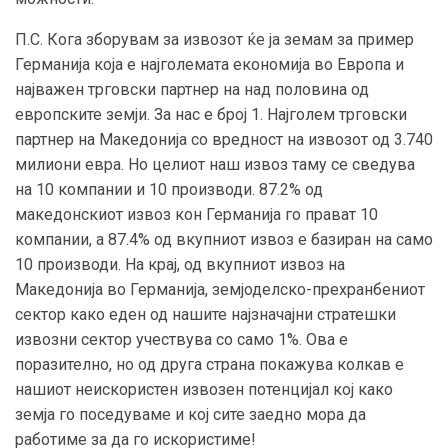
П.С. Кога зборувам за извозот ќе ја земам за пример
Германија која е најголемата економија во Европа и
најважен трговски партнер на над половина од
европските земји. За нас е број 1. Најголем трговски
партнер на Македонија со вредност на извозот од 3.740
милиони евра. Но целиот наш извоз таму се сведува
на 10 компании и 10 производи. 87.2% од
македонскиот извоз кон Германија го прават 10
компании, а 87.4% од вкупниот извоз е базиран на само
10 производи. На крај, од вкупниот извоз на
Македонија во Германија, земјоделско-прехранбениот
сектор како еден од нашите најзначајни стратешки
извозни сектор учествува со само 1%. Ова е
поразително, но од друга страна покажува колкав е
нашиот неискористен извозен потенцијал кој како
земја го поседуваме и кој сите заедно мора да
работиме за да го искористиме!