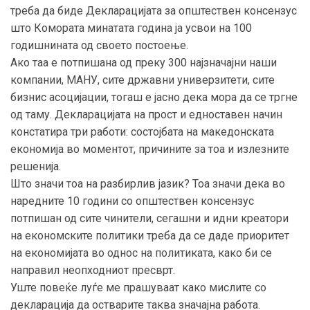
треба да биде Декларацијата за општествен консензус
што Комората минатата година ја усвои на 100
годишнината од своето постоење.
Ако таа е потпишана од преку 300 најзначајни наши
компании, МАНУ, сите државни универзитети, сите
бизнис асоцијации, тогаш е јасно дека мора да се тргне
од таму. Декларацијата на прост и едноставен начин
констатира три работи: состојбата на македонската
економија во моментот, причините за тоа и излезните
решенија.
Што значи тоа на разбирлив јазик? Тоа значи дека во
наредните 10 години со општествен консензус
потпишан од сите чинители, сегашни и идни креатори
на економските политики треба да се даде приоритет
на економијата во однос на политиката, како би се
направил неопходниот пресврт.
Уште повеќе луѓе ме прашуваат како мислите со
декларација да остварите таква значајна работа.