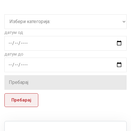
датум од
датум до
Пребарај